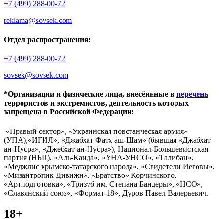
+7 (499) 288-00-72
reklama@sovsek.com
Отдел распространения:
+7 (499) 288-00-72
sovsek@sovsek.com
*Организации и физические лица, внесённные в
перечень
террористов и экстремистов, деятельность которых
запрещена в Российской Федерации:
«Правый сектор», «Украинская повстанческая армия»
(УПА),«ИГИЛ», «Джабхат Фатх аш-Шам» (бывшая «Джабхат
ан-Нусра», «Джебхат ан-Нусра»), Национал-Большевистская
партия (НБП), «Аль-Каида», «УНА-УНСО», «Талибан»,
«Меджлис крымско-татарского народа», «Свидетели Иеговы»,
«Мизантропик Дивижн», «Братство» Корчинского,
«Артподготовка», «Тризуб им. Степана Бандеры», «НСО»,
«Славянский союз», «Формат-18», Дуров Павел Валерьевич.
18+