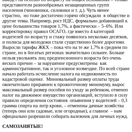
представители разнообразных незащищенных групп
населения (чиновники, силовики и т. д.). Чуть менее
страстно, но тоже достаточно горячо обсуждали в обществе и
другие темы. Например, рост НДС, формально добавивший к
цене большинства товаров 1,7%, а фактически – 5–6%. Или
корректировку правил ОСАГО, где вместо 4 категорий
водителей по возрасту и стажу появилось несколько десятков,
и полисы для молодежи стали существенно более дорогими.
Выросли тарифы ЖКХ – пока что на те же 1,7% в среднем по
стране, но в богатых регионах значительно сильнее. Больше
нельзя увольнять лиц предпенсионного возраста без очень
веских причин – за нарушение предусмотрены как
административное, так и уголовное возмездие. По всей стране
начало работать исчисление налога на недвижимость по
кадастровой оценке. Минимальный размер оплаты труда
окончательно приравнен к прожиточному минимуму, вырос
максимальный размер пособия по уходу за ребенком, отменен
налог на движимое имущество организаций, вступило в силу
правило определения состояния опьянения у водителей – 0,3
грамма спирта на литр крови, – отменены дачные хозяйства
(теперь они или садовые, или огородные), а главное – нам
официально разрешили собирать валежник для личных нужд.
САМОЗАНЯТЫЕ!