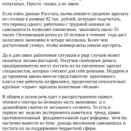
отпускных. Просто сказка, а не закон.
Если взять данные Росстата, вычислившего среднюю зарплату
по столице в размере 82 тыс. рублей, нетрудно подсчитать,
что перевод одного работника с трудовой книжки на
самозанятость позволяет ежемесячно экономить около 35
тысяч. Оптимизация штата из 10 человек в течение года даст
налоговую экономию в четыре миллиона. Более чем
достаточный стимул, чтобы коммерсанты начали шустрить.
Да и для самих работников ситуация в ряде случаев может
оказаться весьма выгодной. Получив свободные деньги,
предприниматели могут пустить их на увеличение зарплат
специалистов, которых считают для себя ценными. Недаром и
до принятия закона многие представители креативного
класса уже работали на фрилансе, предпочитая относительно
крупные «серые» зарплаты копеечным «белым».
В общем и целом речь идет о распространении правил
теневого сектора на большую часть экономики и о
дальнейшем сжатии ее легального сегмента. То есть в
первую же неделю эксперимента наметился тренд, прямо
противоположный фундаментальной идее реформы: хотя бы
частично вывести из тени доходы миллионов самозанятых и
пустить их на поддержание бюджетной сферы.