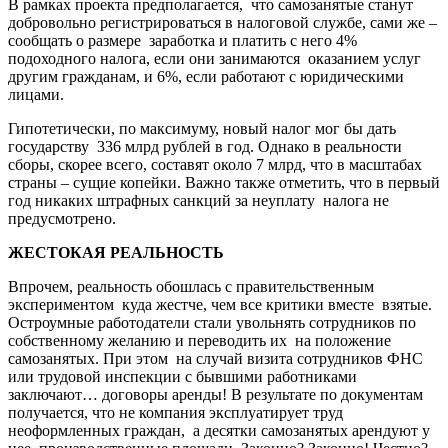
В рамках проекта предполагается, что самозанятые станут
добровольно регистрироваться в налоговой службе, сами же –
сообщать о размере заработка и платить с него 4%
подоходного налога, если они занимаются оказанием услуг
другим гражданам, и 6%, если работают с юридическими
лицами.
Гипотетически, по максимуму, новый налог мог бы дать
государству 336 млрд рублей в год. Однако в реальности
сборы, скорее всего, составят около 7 млрд, что в масштабах
страны – сущие копейки. Важно также отметить, что в первый
год никаких штрафных санкций за неуплату налога не
предусмотрено.
ЖЕСТОКАЯ РЕАЛЬНОСТЬ
Впрочем, реальность обошлась с правительственным
экспериментом куда жестче, чем все критики вместе взятые.
Остроумные работодатели стали увольнять сотрудников по
собственному желанию и переводить их на положение
самозанятых. При этом на случай визита сотрудников ФНС
или трудовой инспекции с бывшими работниками
заключают… договоры аренды! В результате по документам
получается, что не компания эксплуатирует труд
неоформленных граждан, а десятки самозанятых арендуют у