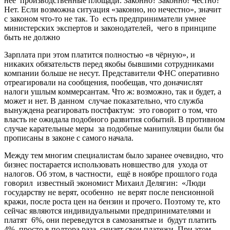
нее производственные площади. Законно? Законно! Честно?
Нет. Если возможна ситуация «законно, но нечестно», значит
с законом что-то не так. То есть предприниматели умнее
министерских экспертов и законодателей, чего в принципе
быть не должно
Зарплата при этом платится полностью «в чёрную», и
никаких обязательств перед якобы бывшими сотрудниками
компании больше не несут. Представители ФНС оперативно
отреагировали на сообщения, пообещав, что доначислят
налоги ушлым коммерсантам. Что ж: возможно, так и будет, а
может и нет. В данном случае показательно, что служба
вынуждена реагировать постфактум: это говорит о том, что
власть не ожидала подобного развития событий. В противном
случае карательные меры за подобные манипуляции были бы
прописаны в законе с самого начала.
Между тем многим специалистам было заранее очевидно, что
бизнес постарается использовать новшество для ухода от
налогов. Об этом, в частности, ещё в ноябре прошлого года
говорил известный экономист Михаил Делягин: «Люди
государству не верят, особенно не верят после пенсионной
кражи, после роста цен на бензин и прочего. Поэтому те, кто
сейчас являются индивидуальными предпринимателями и
платят 6%, они переведутся в самозанятые и будут платить
4%, просто в полтора раза снизят свои платежи. При этом