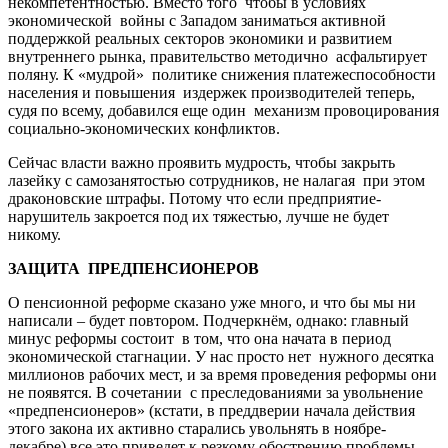
некомпетентностью. Вместо того чтобы в условиях
экономической войны с Западом заниматься активной
поддержкой реальных секторов экономики и развитием
внутреннего рынка, правительство методично асфальтирует
поляну. К «мудрой» политике снижения платежеспособности
населения и повышения издержек производителей теперь,
судя по всему, добавился еще один механизм провоцирования
социально-экономических конфликтов.
Сейчас власти важно проявить мудрость, чтобы закрыть
лазейку с самозанятостью сотрудников, не налагая при этом
драконовские штрафы. Потому что если предприятие-
нарушитель закроется под их тяжестью, лучше не будет
никому.
ЗАЩИТА ПРЕДПЕНСИОНЕРОВ
О пенсионной реформе сказано уже много, и что бы мы ни
написали – будет повтором. Подчеркнём, однако: главный
минус реформы состоит в том, что она начата в период
экономической стагнации. У нас просто нет нужного десятка
миллионов рабочих мест, и за время проведения реформы они
не появятся. В сочетании с преследованиями за увольнение
«предпенсионеров» (кстати, в преддверии начала действия
этого закона их активно старались увольнять в ноябре-
декабре) все это приведет к резкому обострению проблемы