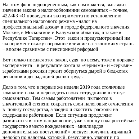
На этом фоне недооцененным, как нам кажется, выглядит
значение закона о налогообложении самозанятых – точнее,
422-ФЗ «О проведении эксперимента по установлению
специального налогового режима «налог на
профессиональный доход» в городе федерального значения
Москве, в Московской и Калужской областях, а также в
Республике Татарстан». Этот закон и предусмотренный им
эксперимент окажут огромное влияние на экономику страны
– вполне сравнимое с пенсионной реформой.
Вот только писался этот закон, судя по всему, тоже в порядке
эксперимента – в результате охота за «черными» и «серыми»
заработками россиян грозит обернуться дырой в бюджетах
регионов и деградацией рынка труда.
Дело в том, что в первые же недели 2019 года столичные
компании начали переводить своих сотрудников в статус
самозанятых. Тем самым работодатели пытаются в
значительной степени сократить свои налоговые отчисления
в пользу государства, а заодно и скостить расходы на
содержание работников. Если ситуация продолжит
развиваться в этом направлении, уже к концу года российское
государство вместо вожделенных «миллиардов
дополнительных поступлений» рискует получить изрядный
недобор по налогам, который, безусловно, ударит и по