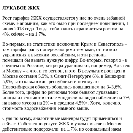
ЛУКАВОЕ ЖКХ
Рост тарифов ЖКХ осуществляется у нас по очень забавной
схеме. Напомним, как это было при последнем повышении, 1
июля 2018 года. Тогда собирались ограничиться ростом на
4%, сейчас – на 1,7%.
Во-первых, из статистики исключили Крым и Севастополь –
там тарифы растут опережающими темпами, от низких
украинских к высоким российским, и эти регионы
помешали бы выдать нужную цифру. Во-вторых, говоря о «в
среднем по России», хитрецы уравнивают, например, Адыгею
и Москву – а что, и то регион, и это. В результате рост цен в
Москве составил 5,5%, в Санкт-Петербурге 6%, в Башкирии
5,9%, зато кавказские республики и почему-то
Новосибирская область обошлись повышением на 3–3,6%.
Более того, цифры по регионам тоже бывают лукавыми:
иногда их считают в стиле «подняли на водоснабжение на 7%,
на вывоз мусора на 2% – в среднем 4,5%». Хотя, конечно,
стоимость водоснабжения намного выше.
Судя по всему, аналогичные маневры будут применяться и
сейчас. Собственно услуги ЖКХ в узком смысле в Москве
действительно подорожали на 1,7%, но социальный наем