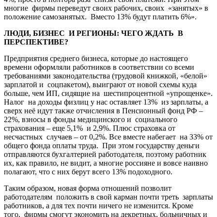
многие фирмы переведут своих рабочих, своих «занятых» в
положение самозанятых. Вместо 13% будут платить 6%».
ЛЮДИ, БИЗНЕС И РЕГИОНЫ: ЧЕГО ЖДАТЬ В
ПЕРСПЕКТИВЕ?
Предприятия среднего бизнеса, которые до настоящего
времени оформляли работников в соответствии со всеми
требованиями законодательства (трудовой книжкой, «белой»
зарплатой и соцпакетом), выиграют от новой схемы куда
больше, чем ИП, сидящие на шестипроцентной «упрощенке».
Налог на доходы физлиц у нас оставляет 13% из зарплаты, а
сверх неё идут также отчисления в Пенсионный фонд РФ –
22%, взносы в фонды медицинского и социального
страхования – еще 5,1% и 2,9%. Плюс страховка от
несчастных случаев – от 0,2%. Все вместе набегает на 33% от
общего фонда оплаты труда. При этом государству деньги
отправляются бухгалтерией работодателя, поэтому работник
их, как правило, не видит, а многие россияне и вовсе наивно
полагают, что с них берут всего 13% подоходного.
Таким образом, новая форма отношений позволит
работодателям положить в свой карман почти треть зарплаты
работников, а для тех почти ничего не изменится. Кроме
того, фирмы смогут экономить на декретных, больничных и