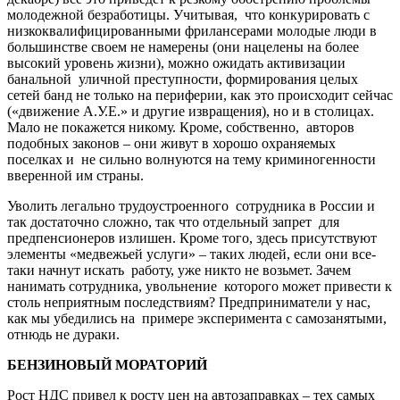
молодежной безработицы. Учитывая, что конкурировать с
низкоквалифицированными фрилансерами молодые люди в
большинстве своем не намерены (они нацелены на более
высокий уровень жизни), можно ожидать активизации
банальной уличной преступности, формирования целых
сетей банд не только на периферии, как это происходит сейчас
(«движение А.У.Е.» и другие извращения), но и в столицах.
Мало не покажется никому. Кроме, собственно, авторов
подобных законов – они живут в хорошо охраняемых
поселках и не сильно волнуются на тему криминогенности
вверенной им страны.
Уволить легально трудоустроенного сотрудника в России и
так достаточно сложно, так что отдельный запрет для
предпенсионеров излишен. Кроме того, здесь присутствуют
элементы «медвежьей услуги» – таких людей, если они все-
таки начнут искать работу, уже никто не возьмет. Зачем
нанимать сотрудника, увольнение которого может привести к
столь неприятным последствиям? Предприниматели у нас,
как мы убедились на примере эксперимента с самозанятыми,
отнюдь не дураки.
БЕНЗИНОВЫЙ МОРАТОРИЙ
Рост НДС привел к росту цен на автозаправках – тех самых