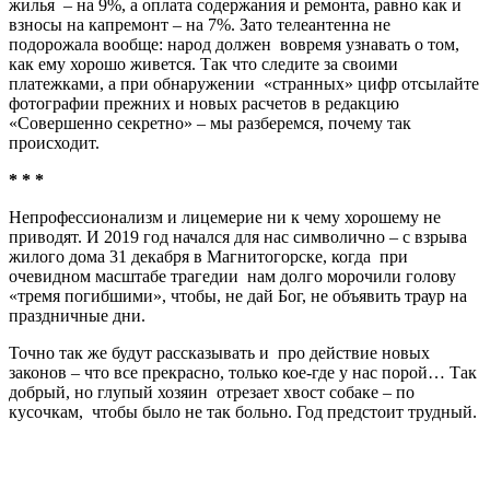
жилья – на 9%, а оплата содержания и ремонта, равно как и
взносы на капремонт – на 7%. Зато телеантенна не
подорожала вообще: народ должен вовремя узнавать о том,
как ему хорошо живется. Так что следите за своими
платежками, а при обнаружении «странных» цифр отсылайте
фотографии прежних и новых расчетов в редакцию
«Совершенно секретно» – мы разберемся, почему так
происходит.
* * *
Непрофессионализм и лицемерие ни к чему хорошему не
приводят. И 2019 год начался для нас символично – с взрыва
жилого дома 31 декабря в Магнитогорске, когда при
очевидном масштабе трагедии нам долго морочили голову
«тремя погибшими», чтобы, не дай Бог, не объявить траур на
праздничные дни.
Точно так же будут рассказывать и про действие новых
законов – что все прекрасно, только кое-где у нас порой… Так
добрый, но глупый хозяин отрезает хвост собаке – по
кусочкам, чтобы было не так больно. Год предстоит трудный.