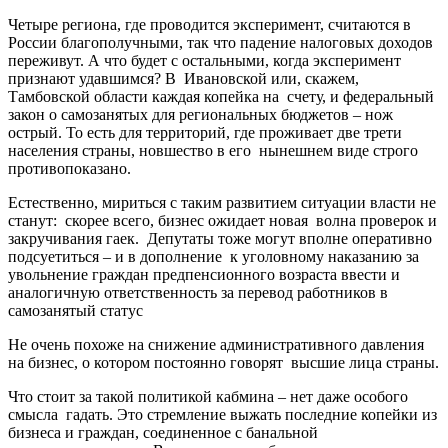
Четыре региона, где проводится эксперимент, считаются в
России благополучными, так что падение налоговых доходов
переживут. А что будет с остальными, когда эксперимент
признают удавшимся? В Ивановской или, скажем,
Тамбовской области каждая копейка на счету, и федеральный
закон о самозанятых для региональных бюджетов – нож
острый. То есть для территорий, где проживает две трети
населения страны, новшество в его нынешнем виде строго
противопоказано.
Естественно, мириться с таким развитием ситуации власти не
станут: скорее всего, бизнес ожидает новая волна проверок и
закручивания гаек. Депутаты тоже могут вполне оперативно
подсуетиться – и в дополнение к уголовному наказанию за
увольнение граждан предпенсионного возраста ввести и
аналогичную ответственность за перевод работников в
самозанятый статус
Не очень похоже на снижение административного давления
на бизнес, о котором постоянно говорят высшие лица страны.
Что стоит за такой политикой кабмина – нет даже особого
смысла гадать. Это стремление выжать последние копейки из
бизнеса и граждан, соединенное с банальной