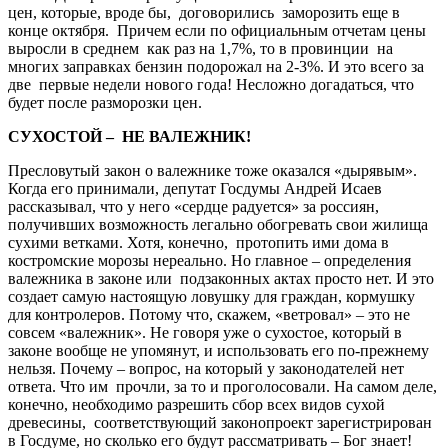
цен, которые, вроде бы, договорились заморозить еще в
конце октября. Причем если по официальным отчетам цены
выросли в среднем как раз на 1,7%, то в провинции на
многих заправках бензин подорожал на 2-3%. И это всего за
две первые недели нового года! Несложно догадаться, что
будет после разморозки цен.
СУХОСТОЙ – НЕ ВАЛЕЖНИК!
Пресловутый закон о валежнике тоже оказался «дырявым».
Когда его принимали, депутат Госдумы Андрей Исаев
рассказывал, что у него «сердце радуется» за россиян,
получивших возможность легально обогревать свои жилища
сухими ветками. Хотя, конечно, протопить ими дома в
костромские морозы нереально. Но главное – определения
валежника в законе или подзаконных актах просто нет. И это
создает самую настоящую ловушку для граждан, кормушку
для контролеров. Потому что, скажем, «ветровал» – это не
совсем «валежник». Не говоря уже о сухостое, который в
законе вообще не упомянут, и использовать его по-прежнему
нельзя. Почему – вопрос, на который у законодателей нет
ответа. Что им прочли, за то и проголосовали. На самом деле,
конечно, необходимо разрешить сбор всех видов сухой
древесины, соответствующий законопроект зарегистрирован
в Госдуме, но сколько его будут рассматривать – Бог знает!