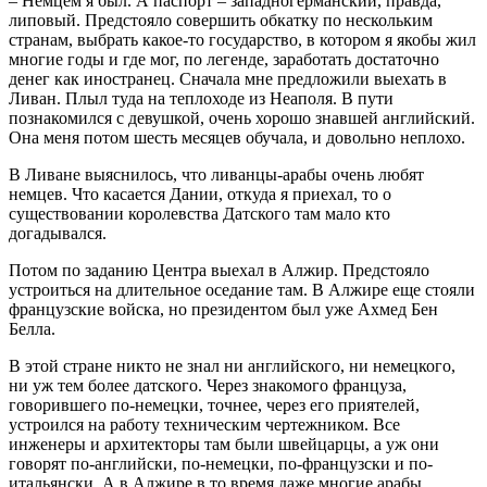
– Немцем я был. А паспорт – западногерманский, правда,
липовый. Предстояло совершить обкатку по нескольким
странам, выбрать какое-то государство, в котором я якобы жил
многие годы и где мог, по легенде, заработать достаточно
денег как иностранец. Сначала мне предложили выехать в
Ливан. Плыл туда на теплоходе из Неаполя. В пути
познакомился с девушкой, очень хорошо знавшей английский.
Она меня потом шесть месяцев обучала, и довольно неплохо.
В Ливане выяснилось, что ливанцы-арабы очень любят
немцев. Что касается Дании, откуда я приехал, то о
существовании королевства Датского там мало кто
догадывался.
Потом по заданию Центра выехал в Алжир. Предстояло
устроиться на длительное оседание там. В Алжире еще стояли
французские войска, но президентом был уже Ахмед Бен
Белла.
В этой стране никто не знал ни английского, ни немецкого,
ни уж тем более датского. Через знакомого француза,
говорившего по-немецки, точнее, через его приятелей,
устроился на работу техническим чертежником. Все
инженеры и архитекторы там были швейцарцы, а уж они
говорят по-английски, по-немецки, по-французски и по-
итальянски. А в Алжире в то время даже многие арабы