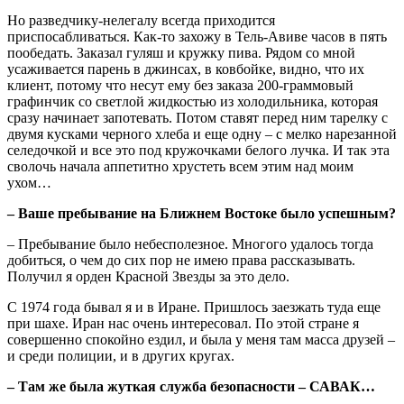
Но разведчику-нелегалу всегда приходится
приспосабливаться. Как-то захожу в Тель-Авиве часов в пять
пообедать. Заказал гуляш и кружку пива. Рядом со мной
усаживается парень в джинсах, в ковбойке, видно, что их
клиент, потому что несут ему без заказа 200-граммовый
графинчик со светлой жидкостью из холодильника, которая
сразу начинает запотевать. Потом ставят перед ним тарелку с
двумя кусками черного хлеба и еще одну – с мелко нарезанной
селедочкой и все это под кружочками белого лучка. И так эта
сволочь начала аппетитно хрустеть всем этим над моим
ухом…
– Ваше пребывание на Ближнем Востоке было успешным?
– Пребывание было небесполезное. Многого удалось тогда
добиться, о чем до сих пор не имею права рассказывать.
Получил я орден Красной Звезды за это дело.
С 1974 года бывал я и в Иране. Пришлось заезжать туда еще
при шахе. Иран нас очень интересовал. По этой стране я
совершенно спокойно ездил, и была у меня там масса друзей –
и среди полиции, и в других кругах.
– Там же была жуткая служба безопасности – САВАК…