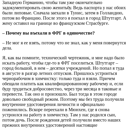
Западную Германию, чтобы там уже окончательно
задокументировать свою женитьбу. Ведь паспорта у нас обоих
были липовые. Сначала заехали в Тунис, затем в Голландию,
потом во Францию. После этого я поехал в город Штутгарт. А
жену оставил на границе во французском Страсбурге.
– Почему вы въехали в ФРГ в одиночестве?
– Не мог я ее взять, потому что не знал, как у меня повернутся
дела.
Я, как вы помните, технический чертежник, и мне надо было
искать работу, чтобы где-то в ФРГ поселиться. Штутгарт –
город большой, в нем – десятки учреждений. Но попал я туда
в августе в разгар летних отпусков. Пришлось устроиться
чернорабочим в химчистку: только туда и взяли. Причем
обещали платить как квалифицированному рабочему и, если
буду трудиться добросовестно, через три месяца в таковые и
перевести. Так оно и произошло. Был тогда в этом городе
довольно свободный режим. Поэтому мы без труда получили
внутренние удостоверения личности и официально
поженились. Вскоре переехали в Мюнхен, где я снова
устроился на работу в химчистку. Там у нас родился сын,
потом дочь. После рождения детей получили вместо наших
прежних внутренних удостоверений настоящие