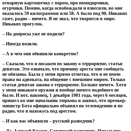
отварную картошечку с паром, про помидорчики,
огурчики. Помню, когда освобождали и взвесили, во мне
оказалось 59 килограммов или 58. А было под 90. Никаких
газет, радио – ничего. Я не знал, что творится в мире.
Никаких прогулок.
– На допросы уже не водили?
– Иногда возили.
– А в чем они обвиняли конкретно?
– Сказали, что я посажен по закону о терроризме, статья
девятая. Это означало, что причину ареста мне сообщать
не обязаны. Была у меня прямо отметка, что я не имею
права на адвоката, на общение с внешним миром. Только
статья девятая закона о терроризме. Больше ничего. Хотя
у меня никакого оружия и вообще ничего подобного не
было. И вот, наконец, 1 декабря 1981 года, через 6 месяцев,
пришел ко мне начальник тюрьмы и заявил, что премьер-
министр Бота официально объявил по телевидению и по
радио, что я нахожусь под арестом.
– И как вас объявили – русский разведчик?
– Да. Алексей Козлов. Советский разведчик. Начальник