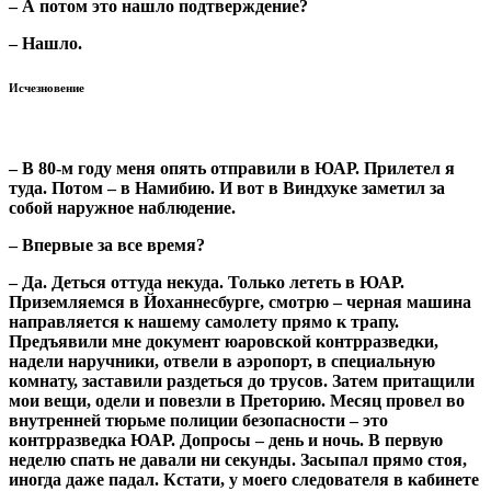
– А потом это нашло подтверждение?
– Нашло.
Исчезновение
– В 80-м году меня опять отправили в ЮАР. Прилетел я
туда. Потом – в Намибию. И вот в Виндхуке заметил за
собой наружное наблюдение.
– Впервые за все время?
– Да. Деться оттуда некуда. Только лететь в ЮАР.
Приземляемся в Йоханнесбурге, смотрю – черная машина
направляется к нашему самолету прямо к трапу.
Предъявили мне документ юаровской контрразведки,
надели наручники, отвели в аэропорт, в специальную
комнату, заставили раздеться до трусов. Затем притащили
мои вещи, одели и повезли в Преторию. Месяц провел во
внутренней тюрьме полиции безопасности – это
контрразведка ЮАР. Допросы – день и ночь. В первую
неделю спать не давали ни секунды. Засыпал прямо стоя,
иногда даже падал. Кстати, у моего следователя в кабинете