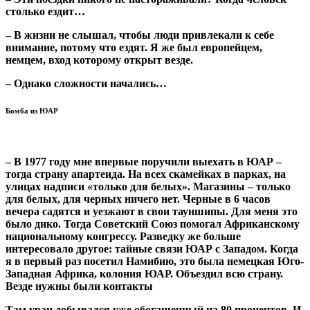
столько ездит…
– В жизни не слышал, чтобы люди привлекали к себе
внимание, потому что ездят. Я же был европейцем,
немцем, вход которому открыт везде.
– Однако сложности начались…
Бомба из ЮАР
– В 1977 году мне впервые поручили выехать в ЮАР –
тогда страну апартеида. На всех скамейках в парках, на
улицах надписи «только для белых». Магазины – только
для белых, для черных ничего нет. Черные в 6 часов
вечера садятся и уезжают в свои тауншипы. Для меня это
было дико. Тогда Советский Союз помогал Африканскому
национальному конгрессу. Разведку же больше
интересовало другое: тайные связи ЮАР с Западом. Когда
я в первый раз посетил Намибию, это была немецкая Юго-
Западная Африка, колония ЮАР. Объездил всю страну.
Везде нужны были контакты
Там уран добывался уже обогащенный на 80 процентов. И