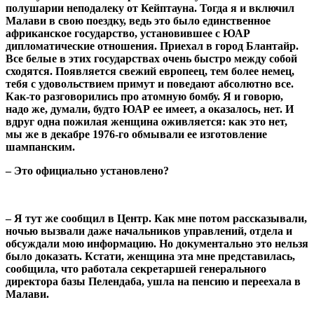
полушарии неподалеку от Кейптауна. Тогда я и включил
Малави в свою поездку, ведь это было единственное
африканское государство, установившее с ЮАР
дипломатические отношения. Приехал в город Блантайр.
Все белые в этих государствах очень быстро между собой
сходятся. Появляется свежий европеец, тем более немец,
тебя с удовольствием примут и поведают абсолютно все.
Как-то разговорились про атомную бомбу. Я и говорю,
надо же, думали, будто ЮАР ее имеет, а оказалось, нет. И
вдруг одна пожилая женщина оживляется: как это нет,
мы же в декабре 1976-го обмывали ее изготовление
шампанским.
– Это официально установлено?
– Я тут же сообщил в Центр. Как мне потом рассказывали,
ночью вызвали даже начальников управлений, отдела и
обсуждали мою информацию. Но документально это нельзя
было доказать. Кстати, женщина эта мне представилась,
сообщила, что работала секретаршей генерального
директора базы Пелендаба, ушла на пенсию и переехала в
Малави.