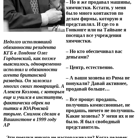
– Но я же продавал машины,
химчистки. Кстати, у меня
было много контактов по
делам фирмы, которую я
представлял. И где-то в
Гонконге или на Тайване я
посещал все учреждения
химчистки.
Недолго исполнявший
обязанности резидента
– Но кто обеспечивал вас
КГБ в Лондоне Олег
деньгами?
Гордиевский, как позже
выяснилось, одновременно
– Центр, естественно.
исполнял и обязанности
агента британской
– А ваши хозяева из Рима не
разведки. Он заложил
понукали? Давай активнее,
многих своих товарищей. А
продавай больше…
Алексея Козлова, с которым
еще и учился в институте,
– Все проще: продашь,
фактически обрек на
получишь комиссионные, не
пытки в ЮАРовской
продашь, ничего не получишь.
тюрьме. Снимок сделан в
Какие хозяева? У меня их и не
Вашингтоне в 1999 году
было. Я был свободный
AP
представитель.
– Эти поездки никого не настораживали? Когда человек