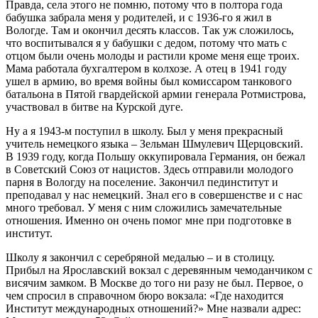
Правда, села этого не помню, потому что в полтора года
бабушка забрала меня у родителей, и с 1936-го я жил в
Вологде. Там и окончил десять классов. Так уж сложилось,
что воспитывался я у бабушки с дедом, потому что мать с
отцом были очень молоды и растили кроме меня еще троих.
Мама работала бухгалтером в колхозе. А отец в 1941 году
ушел в армию, во время войны был комиссаром танкового
батальона в Пятой гвардейской армии генерала Ротмистрова,
участвовал в битве на Курской дуге.
Ну а я 1943-м поступил в школу. Был у меня прекрасный
учитель немецкого языка – Зельман Шмулевич Щерцовский.
В 1939 году, когда Польшу оккупировала Германия, он бежал
в Советский Союз от нацистов. Здесь отправили молодого
парня в Вологду на поселение. Закончил пединститут и
преподавал у нас немецкий. Знал его в совершенстве и с нас
много требовал. У меня с ним сложились замечательные
отношения. Именно он очень помог мне при подготовке в
институт.
Школу я закончил с серебряной медалью – и в столицу.
Прибыл на Ярославский вокзал с деревянным чемоданчиком с
висячим замком. В Москве до того ни разу не был. Первое, о
чем спросил в справочном бюро вокзала: «Где находится
Институт международных отношений?» Мне назвали адрес: