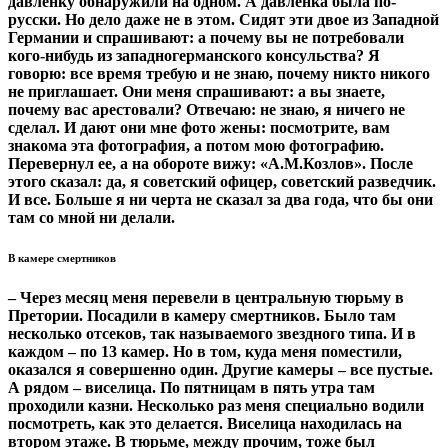
давленку обнаружили на одном. А давленка была по-
русски. Но дело даже не в этом. Сидят эти двое из Западной
Германии и спрашивают: а почему вы не потребовали
кого-нибудь из западногерманского консульства? Я
говорю: все время требую и не знаю, почему никто никого
не приглашает. Они меня спрашивают: а вы знаете,
почему вас арестовали? Отвечаю: не знаю, я ничего не
сделал. И дают они мне фото жены: посмотрите, вам
знакома эта фотография, а потом мою фотографию.
Перевернул ее, а на обороте вижу: «А.М.Козлов». После
этого сказал: да, я советский офицер, советский разведчик.
И все. Больше я ни черта не сказал за два года, что бы они
там со мной ни делали.
В камере смертников
– Через месяц меня перевели в центральную тюрьму в
Претории. Посадили в камеру смертников. Было там
несколько отсеков, так называемого звездного типа. И в
каждом – по 13 камер. Но в том, куда меня поместили,
оказался я совершенно один. Другие камеры – все пустые.
А рядом – виселица. По пятницам в пять утра там
проходили казни. Несколько раз меня специально водили
посмотреть, как это делается. Виселица находилась на
втором этаже. В тюрьме, между прочим, тоже был