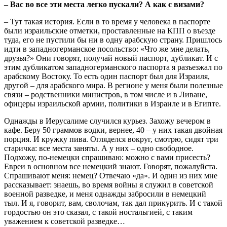
– Вас во все эти места легко пускали? А как с визами?
– Тут такая история. Если в то время у человека в паспорте
были израильские отметки, проставленные на КПП о въезде
туда, его не пустили бы ни в одну арабскую страну. Пришлось
идти в западногерманское посольство: «Что же мне делать,
друзья?» Они говорят, получай новый паспорт, дубликат. И с
этим дубликатом западногерманского паспорта я разъезжал по
арабскому Востоку. То есть один паспорт был для Израиля,
другой – для арабского мира. В регионе у меня были полезные
связи – родственники министров, в том числе и в Ливане,
офицеры израильской армии, политики в Израиле и в Египте.
Однажды в Иерусалиме случился курьез. Захожу вечером в
кафе. Беру 50 граммов водки, вернее, 40 – у них такая двойная
порция. И кружку пива. Огляделся вокруг, смотрю, сидят три
старичка: все места заняты. А у них – одно свободное.
Подхожу, по-немецки спрашиваю: можно с вами присесть?
Евреи в основном все немецкий знают. Говорят, пожалуйста.
Спрашивают меня: немец? Отвечаю «да». И один из них мне
рассказывает: знаешь, во время войны я служил в советской
военной разведке, и меня однажды забросили в немецкий
тыл. И я, говорит, вам, сволочам, так дал прикурить. И с такой
гордостью он это сказал, с такой ностальгией, с таким
уважением к советской разведке…