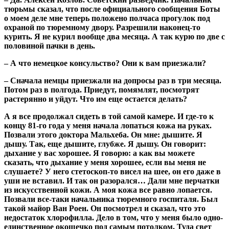
тюрьмы сказал, что после официального сообщения Боты
о моем деле мне теперь положено полчаса прогулок под
охраной по тюремному двору. Разрешили наконец-то
курить. Я не курил вообще два месяца. А так курю по две с
половиной пачки в день.
– А что немецкое консульство? Они к вам приезжали?
– Сначала немцы приезжали на допросы раз в три месяца.
Потом раз в полгода. Приедут, помямлят, посмотрят
растерянно и уйдут. Что им еще остается делать?
А я все продолжал сидеть в той самой камере. И где-то к
концу 81-го года у меня начала лопаться кожа на руках.
Позвали этого доктора Мальхеба. Он мне: дышите. Я
дышу. Так, еще дышите, глубже. Я дышу. Он говорит:
дыхание у вас хорошее. Я говорю: а как вы можете
сказать, что дыхание у меня хорошее, если вы меня не
слушаете? У него стетоскоп-то висел на шее, он его даже в
уши не вставил. И так он разорался… Дали мне перчатки
из искусственной кожи. А моя кожа все равно лопается.
Позвали все-таки начальника тюремного госпиталя. Был
такой майор Ван Роен. Он посмотрел и сказал, что это
недостаток хлорофилла. Дело в том, что у меня было одно-
единственное окошечко под самым потолком. Туда свет