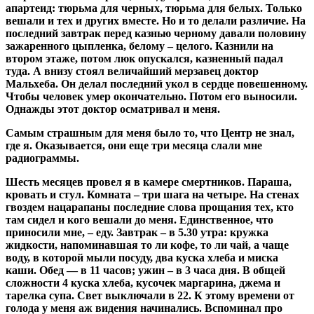
апартеид: тюрьма для черных, тюрьма для белых. Только
вешали и тех и других вместе. Но и то делали различие. На
последний завтрак перед казнью черному давали половину
зажаренного цыпленка, белому – целого. Казнили на
втором этаже, потом люк опускался, казненный падал
туда. А внизу стоял величайший мерзавец доктор
Мальхеба. Он делал последний укол в сердце повешенному.
Чтобы человек умер окончательно. Потом его выносили.
Однажды этот доктор осматривал и меня.
Самым страшным для меня было то, что Центр не знал,
где я. Оказывается, они еще три месяца слали мне
радиограммы.
Шесть месяцев провел я в камере смертников. Параша,
кровать и стул. Комната – три шага на четыре. На стенах
гвоздем нацарапаны последние слова прощания тех, кто
там сидел и кого вешали до меня. Единственное, что
приносили мне, – еду. Завтрак – в 5.30 утра: кружка
жидкости, напоминавшая то ли кофе, то ли чай, а чаще
воду, в которой мыли посуду, два куска хлеба и миска
каши. Обед — в 11 часов; ужин – в 3 часа дня. В общей
сложности 4 куска хлеба, кусочек маргарина, джема и
тарелка супа. Свет выключали в 22. К этому времени от
голода у меня аж видения начинались. Вспоминал про