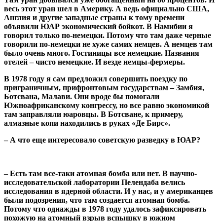
весь этот уран шел в Америку. А ведь официально США,
Англия и другие западные страны к тому времени
объявили ЮАР экономический бойкот. В Намибии я
говорил только по-немецки. Потому что там даже черные
говорили по-немецки не хуже самих немцев. А немцев там
было очень много. Гостиницы все немецкие. Названия
отелей – чисто немецкие. И везде немцы-фермеры.
В 1978 году я сам предложил совершить поездку по
приграничным, прифронтовым государствам – Замбия,
Ботсвана, Малави. Они вроде бы помогали
Южноафриканскому конгрессу, но все равно экономикой
там заправляли юаровцы. В Ботсване, к примеру,
алмазные копи находились в руках «Де Бирс».
– А что еще интересовало советскую разведку в ЮАР?
– Есть там все-таки атомная бомба или нет. В научно-
исследовательской лаборатории Пелендаба велись
исследования в ядерной области. И у нас, и у американцев
были подозрения, что там создается атомная бомба.
Потому что однажды в 1978 году удалось зафиксировать
похожую на атомный взрыв вспышку в южном