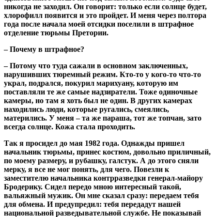
никогда не заходил. Он говорит: только если солнце будет,
хлорофилл появится и это пройдет. И меня через полтора
года после начала моей отсидки поселили в штрафное
отделение тюрьмы Претории.
– Почему в штрафное?
– Потому что туда сажали в основном заключенных,
нарушивших тюремный режим. Кто-то у кого-то что-то
украл, подрался, покурил марихуану, которую им
поставляли те же самые надзиратели. Тоже одиночные
камеры, но там я хоть был не один. В других камерах
находились люди, которые ругались, смеялись,
матерились. У меня – та же параша, тот же топчан, зато
всегда солнце. Кожа стала проходить.
Так я просидел до мая 1982 года. Однажды пришел
начальник тюрьмы, принес костюм, довольно приличный,
по моему размеру, и рубашку, галстук. А до этого сняли
мерку, я все не мог понять, для чего. Повезли к
заместителю начальника контрразведки генерал-майору
Бродерику. Сидел передо мною интересный такой,
вальяжный мужик. Он мне сказал сразу: передаем тебя
для обмена. И предупредил: тебя передадут нашей
национальной разведывательной службе. Не показывай