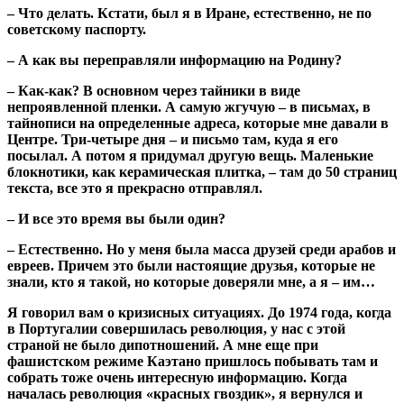
– Что делать. Кстати, был я в Иране, естественно, не по
советскому паспорту.
– А как вы переправляли информацию на Родину?
– Как-как? В основном через тайники в виде
непроявленной пленки. А самую жгучую – в письмах, в
тайнописи на определенные адреса, которые мне давали в
Центре. Три-четыре дня – и письмо там, куда я его
посылал. А потом я придумал другую вещь. Маленькие
блокнотики, как керамическая плитка, – там до 50 страниц
текста, все это я прекрасно отправлял.
– И все это время вы были один?
– Естественно. Но у меня была масса друзей среди арабов и
евреев. Причем это были настоящие друзья, которые не
знали, кто я такой, но которые доверяли мне, а я – им…
Я говорил вам о кризисных ситуациях. До 1974 года, когда
в Португалии совершилась революция, у нас с этой
страной не было дипотношений. А мне еще при
фашистском режиме Каэтано пришлось побывать там и
собрать тоже очень интересную информацию. Когда
началась революция «красных гвоздик», я вернулся и