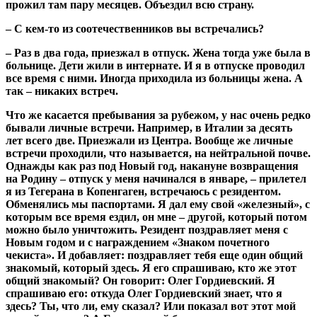
прожил там пару месяцев. Объездил всю страну.
– С кем-то из соотечественников вы встречались?
– Раз в два года, приезжал в отпуск. Жена тогда уже была в
больнице. Дети жили в интернате. И я в отпуске проводил
все время с ними. Иногда приходила из больницы жена. А
так – никаких встреч.
Что же касается пребывания за рубежом, у нас очень редко
бывали личные встречи. Например, в Италии за десять
лет всего две. Приезжали из Центра. Вообще же личные
встречи проходили, что называется, на нейтральной почве.
Однажды как раз под Новый год, накануне возвращения
на Родину – отпуск у меня начинался в январе, – прилетел
я из Тегерана в Копенгаген, встречаюсь с резидентом.
Обменялись мы паспортами. Я дал ему свой «железный», с
которым все время ездил, он мне – другой, который потом
можно было уничтожить. Резидент поздравляет меня с
Новым годом и с награждением «Знаком почетного
чекиста». И добавляет: поздравляет тебя еще один общий
знакомый, который здесь. Я его спрашиваю, кто же этот
общий знакомый? Он говорит: Олег Гордиевский. Я
спрашиваю его: откуда Олег Гордиевский знает, что я
здесь? Ты, что ли, ему сказал? Или показал вот этот мой