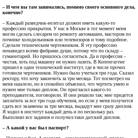
– И чем вы там занимались, помимо своего основного дела,
конечно?
– Каждый разведчик-нелегал должен иметь какую-то
профессию прикрытия. У нас в Москве в тот момент меня
могли сделать слесарем по ремонту автомашин, мастером по
починке холодильников или телевизоров и тому подобное.
Сделали техническим чертежником. Я эту профессию
ненавидел всеми фибрами души, потому что по складу –
гуманитарий. Но пришлось согласиться. Да и профессия –
чистая, хоть под машину не нужно лазить. В Копенгагене
пришел в один технический институт, где в числе прочих
готовили чертежников. Нужно было учиться три года. Сказал
ректору, что хочу закончить за три месяца. Тот посмотрел на
меня ошалело, но я спокойно объяснил, что чертить умею и
нужен мне только диплом. Он пригласил какого-то
преподавателя, поговорили. И они решили так: мне придется
заплатить за все три года обучения, но если у меня получится
сдать все экзамены за три месяца, выдадут мне сразу диплом.
Я ходил в институт каждый день и по нескольку раз.
Выполнял все задания и получил-таки датский диплом.
– А какой у вас был паспорт?