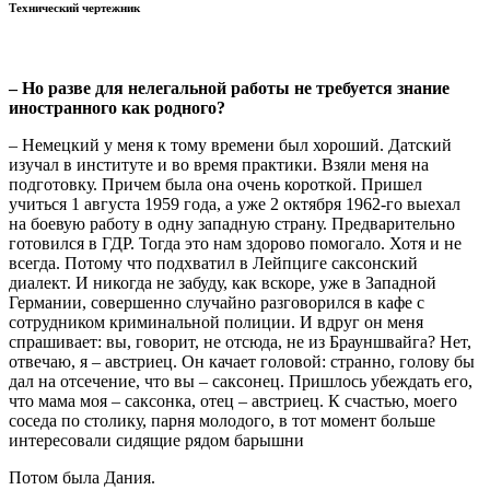
Технический чертежник
– Но разве для нелегальной работы не требуется знание
иностранного как родного?
– Немецкий у меня к тому времени был хороший. Датский
изучал в институте и во время практики. Взяли меня на
подготовку. Причем была она очень короткой. Пришел
учиться 1 августа 1959 года, а уже 2 октября 1962-го выехал
на боевую работу в одну западную страну. Предварительно
готовился в ГДР. Тогда это нам здорово помогало. Хотя и не
всегда. Потому что подхватил в Лейпциге саксонский
диалект. И никогда не забуду, как вскоре, уже в Западной
Германии, совершенно случайно разговорился в кафе с
сотрудником криминальной полиции. И вдруг он меня
спрашивает: вы, говорит, не отсюда, не из Брауншвайга? Нет,
отвечаю, я – австриец. Он качает головой: странно, голову бы
дал на отсечение, что вы – саксонец. Пришлось убеждать его,
что мама моя – саксонка, отец – австриец. К счастью, моего
соседа по столику, парня молодого, в тот момент больше
интересовали сидящие рядом барышни
Потом была Дания.