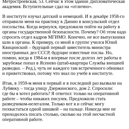
Метростроевская, 53. Сейчас в этом здании Дипломатическая
академия. Вступительные сдал на «отлично».
В институте изучал датский и немецкий. И в декабре 1958-го
отправили меня на практику в Данию в консульский отдел
посольства. Когда вернулся, предложили пойти на работу в
органы государственной безопасности. Почему? Об этом надо
спросить отдел кадров МГИМО. Конечно, не все выпускники
шли в органы. К примеру, со мной в группе учился Юлий
Квицинский – будущий первый заместитель министра
иностранных дел СССР, будущие известные послы. Но,
помню, когда в 1984-м я впервые после долгих лет работы в
зарубежье попал в Ясенево (штаб-квартира Службы внешней
разведки. – Ред.), чуть не каждого там встреченного обнимал
и приветствовал, потому что знал по учебе в институте.
Итак, в 1959-м меня в первый и в последний раз вызвали на
Лубянку – тогда улицу Дзержинского, дом 2. Спросили:
где бы я хотел работать? Я ответил: только на оперативной
работе – чтобы никаких писулек. Предложили стать
разведчиком-нелегалом. Только вот я и сейчас могу
похвастаться одной шишкой – на пальце. Никогда мне не
приходилось писать столько, сколько на этой несчастной
оперативной работе.