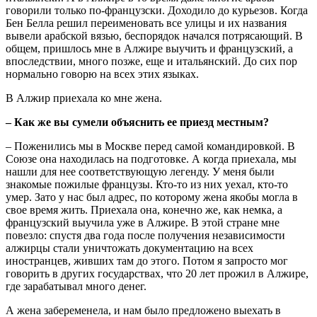
говорили только по-французски. Доходило до курьезов. Когда
Бен Белла решил переименовать все улицы и их названия
вывели арабской вязью, беспорядок начался потрясающий. В
общем, пришлось мне в Алжире выучить и французский, а
впоследствии, много позже, еще и итальянский. До сих пор
нормально говорю на всех этих языках.
В Алжир приехала ко мне жена.
– Как же вы сумели объяснить ее приезд местным?
– Поженились мы в Москве перед самой командировкой. В
Союзе она находилась на подготовке. А когда приехала, мы
нашли для нее соответствующую легенду. У меня были
знакомые пожилые французы. Кто-то из них уехал, кто-то
умер. Зато у нас был адрес, по которому жена якобы могла в
свое время жить. Приехала она, конечно же, как немка, а
французский выучила уже в Алжире. В этой стране мне
повезло: спустя два года после получения независимости
алжирцы стали уничтожать документацию на всех
иностранцев, живших там до этого. Потом я запросто мог
говорить в других государствах, что 20 лет прожил в Алжире,
где зарабатывал много денег.
А жена забеременела, и нам было предложено выехать в