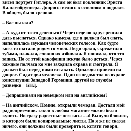
висел портрет Гитлера. А сам он был поклонник Эрнста
Кальтенбруннера. Допросы велись в основном в подвале.
В общем, было хреново.
– Вас пытали?
– А куда от этого денешься? Через неделю вдруг решили
дать выспаться. Однако камера, где я должен был спать,
наполнялась звуками человеческих голосов. Как будто
кого-то пытали рядом со мной. Люди орали, скрежетали
зубами, плакали, словно их избивали. Я понимал, что это
запись. Но от этой какофонии некуда было деться. Через
каждые полчаса ко мне заходила охрана и смотрела. Я
должен был перед ними вставать. Однажды привели на
допрос. Сидят два человека. Один из ведомства по охране
конституции Западной Германии, другой из службы
разведки – БНД.
– Допрашивали на немецком или на английском?
– На английском. Помню, открыли чемодан. Достали мой
радиоприемник, такой в любом магазине можно было
купить. Но сразу радостные возгласы – а! Вынули блокнот,
в котором были копировальные листы. Но я же не сказал
ничего, они должны были проверить и, кстати говоря,