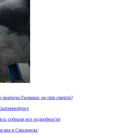
морпеха Гилмана: он при смерти?
 Екатеринбурге
га: собрали все подробности
агана в Смоленске