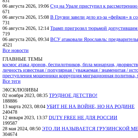
831
06 августа 2026, 19:06
Суд на Урале приступил к рассмотрени
671
06 августа 2026, 15:08
В Грузии завели дело из-за «фейков» в с
731
06 августа 2026, 12:14
Трамп пригрозил тюрьмой допустившим 
719
06 августа 2026, 09:34
ВСУ атаковали Ярославль: предварител
4521
Все новости
ГЛАВНЫЕ ТЕМЫ
космос
атака дронов, беспилотников, бпла
монархия, дворянств
личность известная / популярная / уважаемая / знаменитая / ис
преступления
мошенники
коррупция
миграционная политика,
Все теги
ЭКСКЛЮЗИВЫ
02 ноября 2023, 08:35
ТРУДНОЕ ДЕТСТВО!
188886
13 марта 2023, 08:04
УБИТ НЕ НА ВОЙНЕ, НО НА РОДИНЕ
240478
12 января 2023, 13:37
DUTY FREE НЕ ДЛЯ РОССИИ
199587
28 мая 2024, 08:50
ЭТО ЛИ НАЗЫВАЕТСЯ ГРУЗИНСКОЙ М
304674