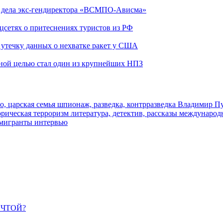
ю дела экс-гендиректора «ВСМПО-Ависма»
оцсетях о притеснениях туристов из РФ
утечку данных о нехватке ракет у США
ьной целью стал один из крупнейших НПЗ
о, царская семья
шпионаж, разведка, контрразведка
Владимир П
торическая
терроризм
литература, детектив, рассказы
международ
 мигранты
интервью
ЕЧТОЙ?