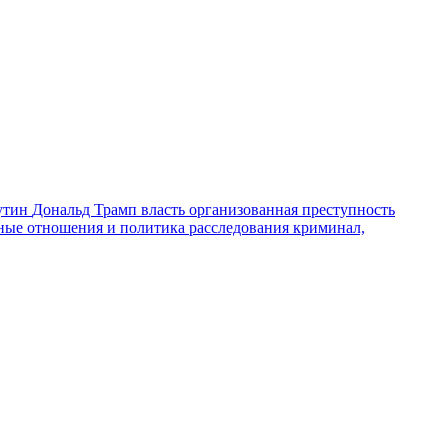
утин
Дональд Трамп
власть
организованная преступность
ные отношения и политика
расследования
криминал,