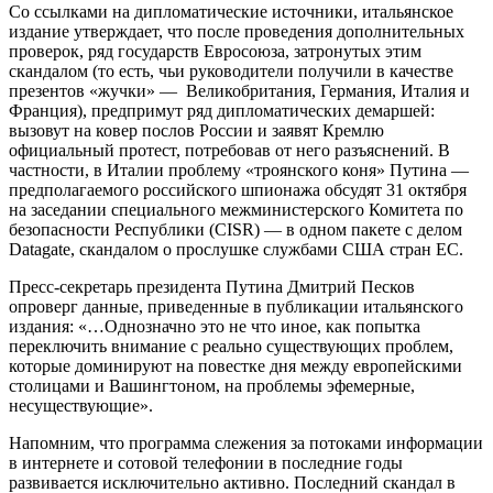
Со ссылками на дипломатические источники, итальянское
издание утверждает, что после проведения дополнительных
проверок, ряд государств Евросоюза, затронутых этим
скандалом (то есть, чьи руководители получили в качестве
презентов «жучки» — Великобритания, Германия, Италия и
Франция), предпримут ряд дипломатических демаршей:
вызовут на ковер послов России и заявят Кремлю
официальный протест, потребовав от него разъяснений. В
частности, в Италии проблему «троянского коня» Путина —
предполагаемого российского шпионажа обсудят 31 октября
на заседании специального межминистерского Комитета по
безопасности Республики (CISR) — в одном пакете с делом
Datagate, скандалом о прослушке службами США стран ЕС.
Пресс-секретарь президента Путина Дмитрий Песков
опроверг данные, приведенные в публикации итальянского
издания: «…Однозначно это не что иное, как попытка
переключить внимание с реально существующих проблем,
которые доминируют на повестке дня между европейскими
столицами и Вашингтоном, на проблемы эфемерные,
несуществующие».
Напомним, что программа слежения за потоками информации
в интернете и сотовой телефонии в последние годы
развивается исключительно активно. Последний скандал в