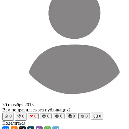
30 октября 2013
Вам понравилась эта публикация?
👍
0
👎
0
❤
0
😆
0
😡
0
🤔
0
🙈
0
🧘‍♀️
0
Поделиться