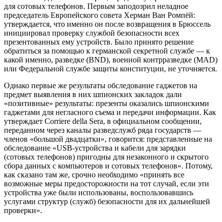
для сотовых телефонов. Первым заподозрил неладное
председатель Европейского совета Херман Ван Ромпёй:
утверждается, что именно он после возвращения в Брюссель
инициировал проверку службой безопасности всех
презентованных ему устройств. Было принято решение
обратиться за помощью к германской секретной службе — к
какой именно, разведке (BND), военной контрразведке (MAD)
или Федеральной службе защиты конституции, не уточняется.
Однако первые же результаты обследование гаджетов на
предмет выявления в них шпионских закладок дали
«позитивные» результаты: презенты оказались шпионскими
гаджетами для негласного съема и передачи информации. Как
утверждает Corriere della Sera, в официальном сообщении,
переданном через каналы разведслужб ряда государств —
членов «большой двадцатки», говорится: представленные на
обследование «USB-устройства и кабели для зарядки
(сотовых телефонов) пригодны для незаконного и скрытого
сбора данных с компьютеров и сотовых телефонов». Потому,
как сказано там же, срочно необходимо «принять все
возможные меры предосторожности на тот случай, если эти
устройства уже были использованы, воспользовавшись
услугами структур (служб) безопасности для их дальнейшей
проверки».