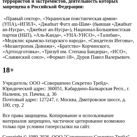
террористов и экстремистов, деятельность которых
запрещена в Российской Федерации:
«Правый сектор», «Украинская повстанческая армия»
(УПА),«ИГИЛ», «Джабхат Фатх аш-Шам» (бывшая «Джабхат
ан-Нусра», «Джебхат ан-Нусра»), Национал-Большевистская
партия (НБП), «Аль-Каида», «УНА-УНСО», «Талибан»,
«Меджлис крымско-татарского народа», «Свидетели Иеговы»,
«Мизантропик Дивижн», «Братство» Корчинского,
«Артподготовка», «Тризуб им. Степана Бандеры», «НСО»,
«Славянский союз», «Формат-18», Дуров Павел Валерьевич.
18+
Учредитель: ООО «Совершенно Секретно Трейд».
Юридический адрес: 360051, Кабардино-Балкарская Респ., г.
Нальчик, ул. Пачева, д. 36
Почтовый адрес: 127247, г. Москва, Дмитровское шоссе, д.
100, стр. 2
Все права защищены. Копирование и использование
материалов запрещено, частичное цитирование возможно
только при условии гиперссылки на сайт.
Copyright © 1989-2026. ООО "Совершенно Секретно Трейд".