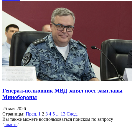
Генерал-полковник МВД занял пост замглавы
Минобороны
25 мая 2026
Страницы:
Пред.
1
2
3
4
5
...
13
След.
Вы также можете воспользоваться поиском по запросу
"
власть
".