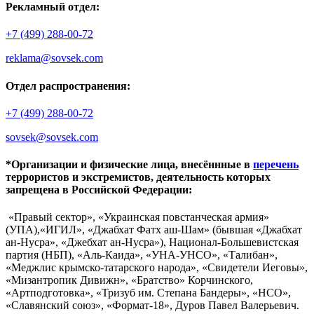
Рекламный отдел:
+7 (499) 288-00-72
reklama@sovsek.com
Отдел распространения:
+7 (499) 288-00-72
sovsek@sovsek.com
*Организации и физические лица, внесённные в
перечень
террористов и экстремистов, деятельность которых
запрещена в Российской Федерации:
«Правый сектор», «Украинская повстанческая армия»
(УПА),«ИГИЛ», «Джабхат Фатх аш-Шам» (бывшая «Джабхат
ан-Нусра», «Джебхат ан-Нусра»), Национал-Большевистская
партия (НБП), «Аль-Каида», «УНА-УНСО», «Талибан»,
«Меджлис крымско-татарского народа», «Свидетели Иеговы»,
«Мизантропик Дивижн», «Братство» Корчинского,
«Артподготовка», «Тризуб им. Степана Бандеры», «НСО»,
«Славянский союз», «Формат-18», Дуров Павел Валерьевич.