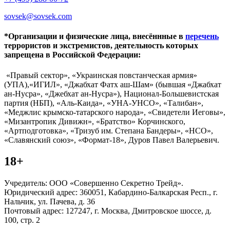
sovsek@sovsek.com
*Организации и физические лица, внесённные в
перечень
террористов и экстремистов, деятельность которых
запрещена в Российской Федерации:
«Правый сектор», «Украинская повстанческая армия»
(УПА),«ИГИЛ», «Джабхат Фатх аш-Шам» (бывшая «Джабхат
ан-Нусра», «Джебхат ан-Нусра»), Национал-Большевистская
партия (НБП), «Аль-Каида», «УНА-УНСО», «Талибан»,
«Меджлис крымско-татарского народа», «Свидетели Иеговы»,
«Мизантропик Дивижн», «Братство» Корчинского,
«Артподготовка», «Тризуб им. Степана Бандеры», «НСО»,
«Славянский союз», «Формат-18», Дуров Павел Валерьевич.
18+
Учредитель: ООО «Совершенно Секретно Трейд».
Юридический адрес: 360051, Кабардино-Балкарская Респ., г.
Нальчик, ул. Пачева, д. 36
Почтовый адрес: 127247, г. Москва, Дмитровское шоссе, д.
100, стр. 2