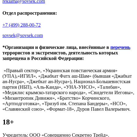
reklama@sovsek.com
Отдел распространения:
+7 (499) 288-00-72
sovsek@sovsek.com
*Организации и физические лица, внесённные в
перечень
террористов и экстремистов, деятельность которых
запрещена в Российской Федерации:
«Правый сектор», «Украинская повстанческая армия»
(УПА),«ИГИЛ», «Джабхат Фатх аш-Шам» (бывшая «Джабхат
ан-Нусра», «Джебхат ан-Нусра»), Национал-Большевистская
партия (НБП), «Аль-Каида», «УНА-УНСО», «Талибан»,
«Меджлис крымско-татарского народа», «Свидетели Иеговы»,
«Мизантропик Дивижн», «Братство» Корчинского,
«Артподготовка», «Тризуб им. Степана Бандеры», «НСО»,
«Славянский союз», «Формат-18», Дуров Павел Валерьевич.
18+
Учредитель: ООО «Совершенно Секретно Трейд».