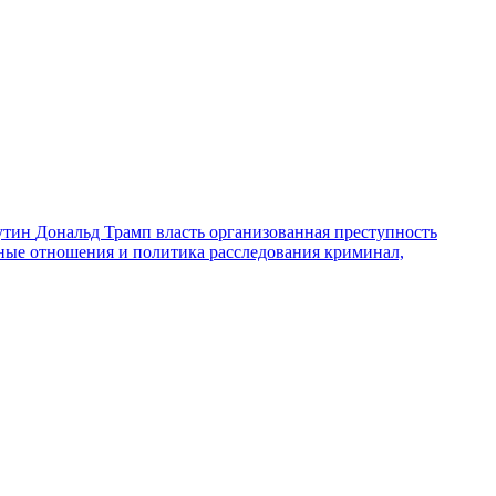
утин
Дональд Трамп
власть
организованная преступность
ные отношения и политика
расследования
криминал,