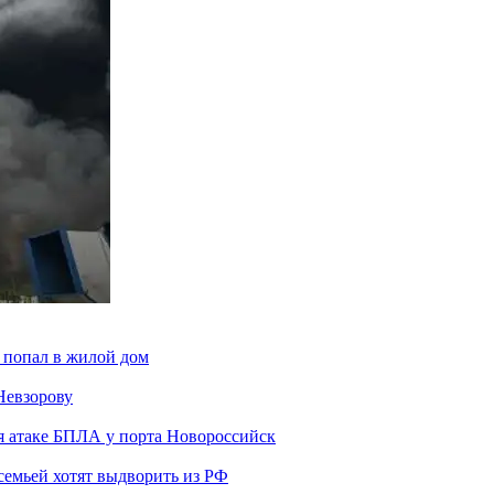
 попал в жилой дом
Невзорову
я атаке БПЛА у порта Новороссийск
семьей хотят выдворить из РФ