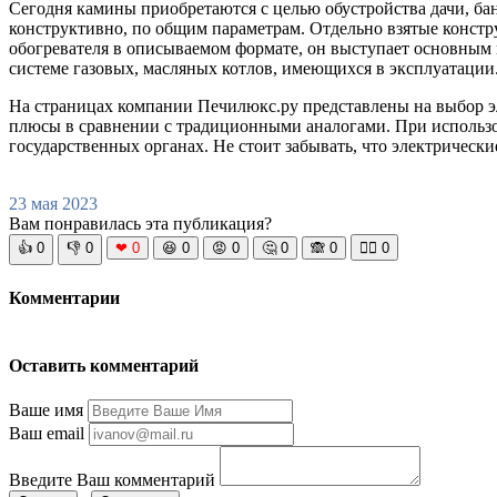
Сегодня камины приобретаются с целью обустройства дачи, ба
конструктивно, по общим параметрам. Отдельно взятые констр
обогревателя в описываемом формате, он выступает основным 
системе газовых, масляных котлов, имеющихся в эксплуатаци
На страницах компании Печилюкс.ру представлены на выбор э
плюсы в сравнении с традиционными аналогами. При использо
государственных органах. Не стоит забывать, что электричес
23 мая 2023
Вам понравилась эта публикация?
👍
0
👎
0
❤
0
😆
0
😡
0
🤔
0
🙈
0
🧘‍♀️
0
Комментарии
Оставить комментарий
Ваше имя
Ваш email
Введите Ваш комментарий