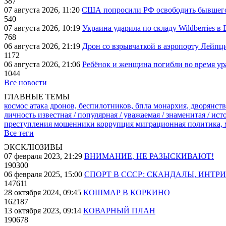
387
07 августа 2026, 11:20
США попросили РФ освободить бывшего 
540
07 августа 2026, 10:19
Украина ударила по складу Wildberries в
768
06 августа 2026, 21:19
Дрон со взрывчаткой в аэропорту Лейпци
1172
06 августа 2026, 21:06
Ребёнок и женщина погибли во время ур
1044
Все новости
ГЛАВНЫЕ ТЕМЫ
космос
атака дронов, беспилотников, бпла
монархия, дворянств
личность известная / популярная / уважаемая / знаменитая / ис
преступления
мошенники
коррупция
миграционная политика,
Все теги
ЭКСКЛЮЗИВЫ
07 февраля 2023, 21:29
ВНИМАНИЕ, НЕ РАЗЫСКИВАЮТ!
190300
06 февраля 2025, 15:00
СПОРТ В СССР: СКАНДАЛЫ, ИНТР
147611
28 октября 2024, 09:45
КОШМАР В КОРКИНО
162187
13 октября 2023, 09:14
КОВАРНЫЙ ПЛАН
190678