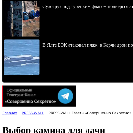
Сухогруз под турецким флагом подвергся 
В Ялте БЭК атаковал пляж, в Керчи дрон п
Главная
PRESS-WALL
PRESS-WALL Газеты «Совершенно Секретно»
Выбор камина для дачи