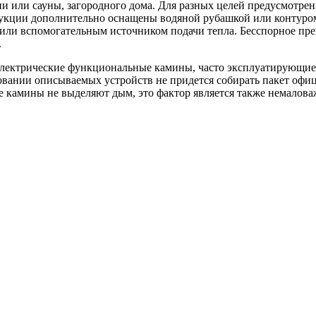
ни или сауны, загородного дома. Для разных целей предусмотр
укции дополнительно оснащены водяной рубашкой или контуром.
или вспомогательным источником подачи тепла. Бесспорное преи
и.
лектрические функциональные камины, часто эксплуатирующиес
вании описываемых устройств не придется собирать пакет офиц
кие камины не выделяют дым, это фактор является также немал