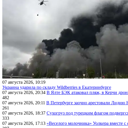
07 августа 2026, 10:19
Украина ударила по складу Wildberries в Екатеринбурге
07 августа 2026, 20:34
В Ялте БЭК атаковал пляж, в Керчи дрон
482
07 августа 2026, 20:11
В Петербурге заочно арестовали Лидию 
261
07 августа 2026, 18:37
Сухогруз под турецким флагом подвергс
333
07 августа 2026, 17:13
«Веселого молочника» Уолкера вместе с 