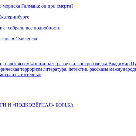
морпеха Гилмана: он при смерти?
 Екатеринбурге
га: собрали все подробности
агана в Смоленске
о, царская семья
шпионаж, разведка, контрразведка
Владимир П
торическая
терроризм
литература, детектив, рассказы
международ
 мигранты
интервью
ИГИ И «ПОДКОВЁРНАЯ» БОРЬБА