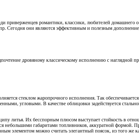
еди приверженцев романтики, классики, любителей домашнего о
и пр. Сегодня они являются эффективным и полезным дополнени
редпочтение дровяному классическому исполнению с наглядной 
олняется стеклом жаропрочного исполнения. Так обеспечивается
нными, угловыми. В качестве облицовки задействуется стально
ципу литья. Их бесспорным плюсом выступает стойкость в отн
тся небольшими габаритами топливников, аккуратной формой. П
ивным элементом можно считать элегантный поясок, из того же