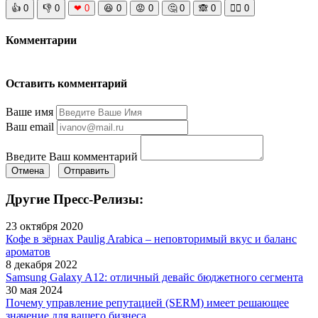
👍
0
👎
0
❤
0
😆
0
😡
0
🤔
0
🙈
0
🧘‍♀️
0
Комментарии
Оставить комментарий
Ваше имя
Ваш email
Введите Ваш комментарий
Отмена
Отправить
Другие Пресс-Релизы:
23 октября 2020
Кофе в зёрнах Paulig Arabica – неповторимый вкус и баланс
ароматов
8 декабря 2022
Samsung Galaxy A12: отличный девайс бюджетного сегмента
30 мая 2024
Почему управление репутацией (SERM) имеет решающее
значение для вашего бизнеса