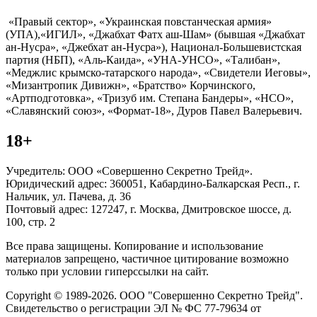
«Правый сектор», «Украинская повстанческая армия»
(УПА),«ИГИЛ», «Джабхат Фатх аш-Шам» (бывшая «Джабхат
ан-Нусра», «Джебхат ан-Нусра»), Национал-Большевистская
партия (НБП), «Аль-Каида», «УНА-УНСО», «Талибан»,
«Меджлис крымско-татарского народа», «Свидетели Иеговы»,
«Мизантропик Дивижн», «Братство» Корчинского,
«Артподготовка», «Тризуб им. Степана Бандеры», «НСО»,
«Славянский союз», «Формат-18», Дуров Павел Валерьевич.
18+
Учредитель: ООО «Совершенно Секретно Трейд».
Юридический адрес: 360051, Кабардино-Балкарская Респ., г.
Нальчик, ул. Пачева, д. 36
Почтовый адрес: 127247, г. Москва, Дмитровское шоссе, д.
100, стр. 2
Все права защищены. Копирование и использование
материалов запрещено, частичное цитирование возможно
только при условии гиперссылки на сайт.
Copyright © 1989-2026. ООО "Совершенно Секретно Трейд".
Свидетельство о регистрации ЭЛ № ФС 77-79634 от