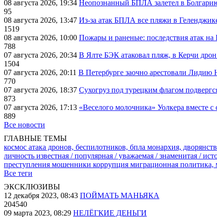
08 августа 2026, 19:34
Неопознанный БПЛА залетел в Болгарию 
95
08 августа 2026, 13:47
Из-за атак БПЛА все пляжи в Геленджик
1519
08 августа 2026, 10:00
Пожары и раненые: последствия атак на
788
07 августа 2026, 20:34
В Ялте БЭК атаковал пляж, в Керчи дрон
1504
07 августа 2026, 20:11
В Петербурге заочно арестовали Лидию 
770
07 августа 2026, 18:37
Сухогруз под турецким флагом подвергс
873
07 августа 2026, 17:13
«Веселого молочника» Уолкера вместе с 
889
Все новости
ГЛАВНЫЕ ТЕМЫ
космос
атака дронов, беспилотников, бпла
монархия, дворянств
личность известная / популярная / уважаемая / знаменитая / ис
преступления
мошенники
коррупция
миграционная политика,
Все теги
ЭКСКЛЮЗИВЫ
12 декабря 2023, 08:43
ПОЙМАТЬ МАНЬЯКА
204540
09 марта 2023, 08:29
НЕЛЁГКИЕ ДЕНЬГИ