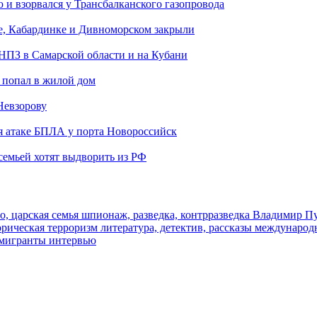
и взорвался у Трансбалканского газопровода
е, Кабардинке и Дивноморском закрыли
 НПЗ в Самарской области и на Кубани
 попал в жилой дом
Невзорову
я атаке БПЛА у порта Новороссийск
семьей хотят выдворить из РФ
о, царская семья
шпионаж, разведка, контрразведка
Владимир П
торическая
терроризм
литература, детектив, рассказы
международ
 мигранты
интервью