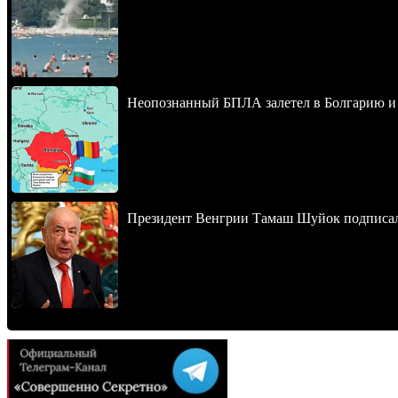
Неопознанный БПЛА залетел в Болгарию и в
Президент Венгрии Тамаш Шуйок подписал