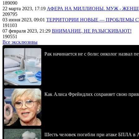
189090
22 марта 2023, 17:19
АФЕРА НА МИЛЛИОНЫ. МУЖ - ЖЕН
209795
03 июня 2023, 09:01
ТЕРРИТОРИИ НОВЫЕ — ПРОБЛЕМЫ 
191103
07 февраля 2023, 21:29
ВНИМАНИЕ, НЕ РАЗЫСКИВАЮТ!
190551
Все эксклюзивы
Рак начинается не с боли: онколог назвал 
Как Алиса Фрейндлих сохраняет свою привл
Шесть человек погибли при атаке БПЛА в 