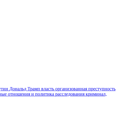
утин
Дональд Трамп
власть
организованная преступность
ные отношения и политика
расследования
криминал,