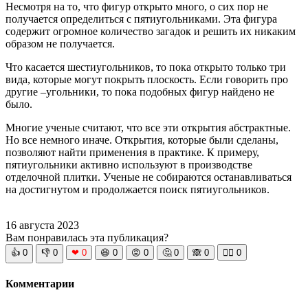
Несмотря на то, что фигур открыто много, о сих пор не
получается определиться с пятиугольниками. Эта фигура
содержит огромное количество загадок и решить их никаким
образом не получается.
Что касается шестиугольников, то пока открыто только три
вида, которые могут покрыть плоскость. Если говорить про
другие –угольники, то пока подобных фигур найдено не
было.
Многие ученые считают, что все эти открытия абстрактные.
Но все немного иначе. Открытия, которые были сделаны,
позволяют найти применения в практике. К примеру,
пятиугольники активно используют в производстве
отделочной плитки. Ученые не собираются останавливаться
на достигнутом и продолжается поиск пятиугольников.
16 августа 2023
Вам понравилась эта публикация?
👍
0
👎
0
❤
0
😆
0
😡
0
🤔
0
🙈
0
🧘‍♀️
0
Комментарии