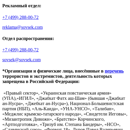
Рекламный отдел:
+7 (499) 288-00-72
reklama@sovsek.com
Отдел распространения:
+7 (499) 288-00-72
sovsek@sovsek.com
*Организации и физические лица, внесённные в
перечень
террористов и экстремистов, деятельность которых
запрещена в Российской Федерации:
«Правый сектор», «Украинская повстанческая армия»
(УПА),«ИГИЛ», «Джабхат Фатх аш-Шам» (бывшая «Джабхат
ан-Нусра», «Джебхат ан-Нусра»), Национал-Большевистская
партия (НБП), «Аль-Каида», «УНА-УНСО», «Талибан»,
«Меджлис крымско-татарского народа», «Свидетели Иеговы»,
«Мизантропик Дивижн», «Братство» Корчинского,
«Артподготовка», «Тризуб им. Степана Бандеры», «НСО»,
«Славянский союз», «Формат-18», Дуров Павел Валерьевич.