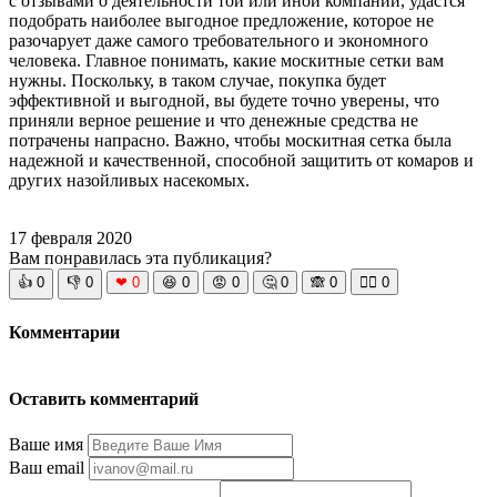
с отзывами о деятельности той или иной компании, удастся
подобрать наиболее выгодное предложение, которое не
разочарует даже самого требовательного и экономного
человека. Главное понимать, какие москитные сетки вам
нужны. Поскольку, в таком случае, покупка будет
эффективной и выгодной, вы будете точно уверены, что
приняли верное решение и что денежные средства не
потрачены напрасно. Важно, чтобы москитная сетка была
надежной и качественной, способной защитить от комаров и
других назойливых насекомых.
17 февраля 2020
Вам понравилась эта публикация?
👍
0
👎
0
❤
0
😆
0
😡
0
🤔
0
🙈
0
🧘‍♀️
0
Комментарии
Оставить комментарий
Ваше имя
Ваш email