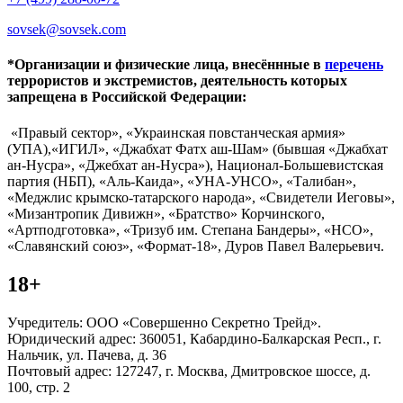
sovsek@sovsek.com
*Организации и физические лица, внесённные в
перечень
террористов и экстремистов, деятельность которых
запрещена в Российской Федерации:
«Правый сектор», «Украинская повстанческая армия»
(УПА),«ИГИЛ», «Джабхат Фатх аш-Шам» (бывшая «Джабхат
ан-Нусра», «Джебхат ан-Нусра»), Национал-Большевистская
партия (НБП), «Аль-Каида», «УНА-УНСО», «Талибан»,
«Меджлис крымско-татарского народа», «Свидетели Иеговы»,
«Мизантропик Дивижн», «Братство» Корчинского,
«Артподготовка», «Тризуб им. Степана Бандеры», «НСО»,
«Славянский союз», «Формат-18», Дуров Павел Валерьевич.
18+
Учредитель: ООО «Совершенно Секретно Трейд».
Юридический адрес: 360051, Кабардино-Балкарская Респ., г.
Нальчик, ул. Пачева, д. 36
Почтовый адрес: 127247, г. Москва, Дмитровское шоссе, д.
100, стр. 2