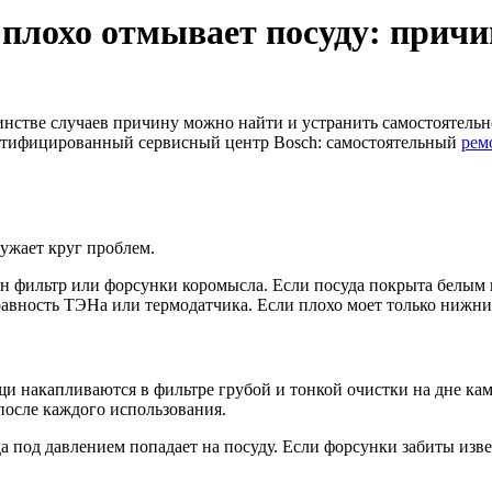
плохо отмывает посуду: прич
инстве случаев причину можно найти и устранить самостоятель
ертифицированный сервисный центр Bosch: самостоятельный
рем
ужает круг проблем.
ён фильтр или форсунки коромысла. Если посуда покрыта белым 
равность ТЭНа или термодатчика. Если плохо моет только нижни
и накапливаются в фильтре грубой и тонкой очистки на дне ка
после каждого использования.
да под давлением попадает на посуду. Если форсунки забиты из