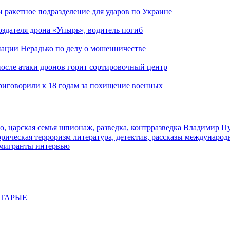
и ракетное подразделение для ударов по Украине
здателя дрона «Упырь», водитель погиб
иации Нерадько по делу о мошенничестве
 после атаки дронов горит сортировочный центр
иговорили к 18 годам за похищение военных
о, царская семья
шпионаж, разведка, контрразведка
Владимир П
торическая
терроризм
литература, детектив, рассказы
международ
 мигранты
интервью
СТАРЫЕ