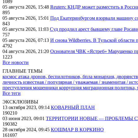
1089
05 августа 2026, 15:48
Reuters: КНДР может разместить в Росси
895
05 августа 2026, 15:01
Под Екатеринбургом взорвали машину со
843
05 августа 2026, 11:03
Суд продлил арест бывшему главе Росав
757
05 августа 2026, 07:13
И снова Wildberries. В Тульской области
4792
04 августа 2026, 21:20
Основателя ЧВК «Ястреб» Марущенко пр
1223
Все новости
ГЛАВНЫЕ ТЕМЫ
космос
атака дронов, беспилотников, бпла
монархия, дворянств
личность известная / популярная / уважаемая / знаменитая / ис
преступления
мошенники
коррупция
миграционная политика,
Все теги
ЭКСКЛЮЗИВЫ
13 октября 2023, 09:14
КОВАРНЫЙ ПЛАН
190210
03 июня 2023, 09:01
ТЕРРИТОРИИ НОВЫЕ — ПРОБЛЕМЫ 
190382
28 октября 2024, 09:45
КОШМАР В КОРКИНО
161697