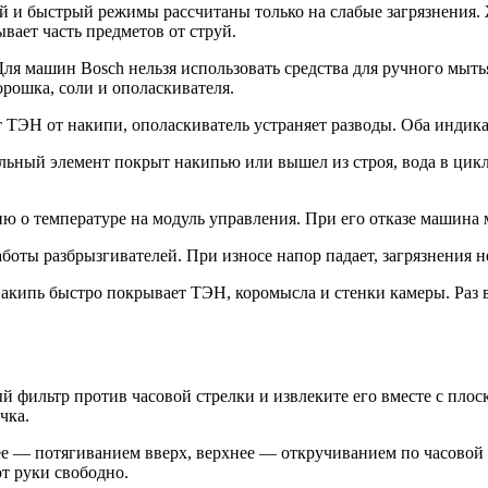
и быстрый режимы рассчитаны только на слабые загрязнения. 
вает часть предметов от струй.
ля машин Bosch нельзя использовать средства для ручного мыть
орошка, соли и ополаскивателя.
 ТЭН от накипи, ополаскиватель устраняет разводы. Оба индик
льный элемент покрыт накипью или вышел из строя, вода в цикле
 о температуре на модуль управления. При его отказе машина
аботы разбрызгивателей. При износе напор падает, загрязнения
акипь быстро покрывает ТЭН, коромысла и стенки камеры. Раз 
 фильтр против часовой стрелки и извлеките его вместе с плос
чка.
 — потягиванием вверх, верхнее — откручиванием по часовой с
от руки свободно.