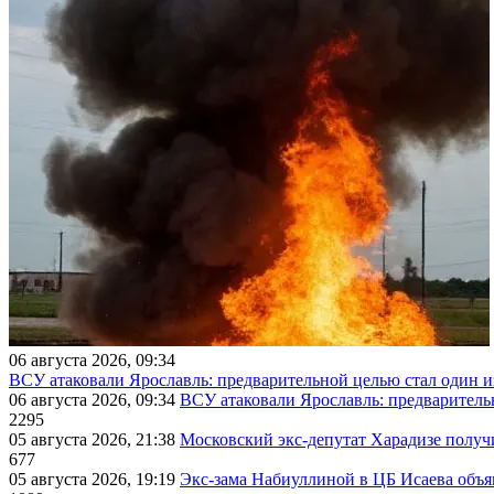
06 августа 2026, 09:34
ВСУ атаковали Ярославль: предварительной целью стал один
06 августа 2026, 09:34
ВСУ атаковали Ярославль: предварител
2295
05 августа 2026, 21:38
Московский экс-депутат Харадизе получи
677
05 августа 2026, 19:19
Экс-зама Набиуллиной в ЦБ Исаева объя