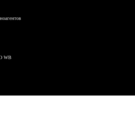
иноагентов
ПО WB