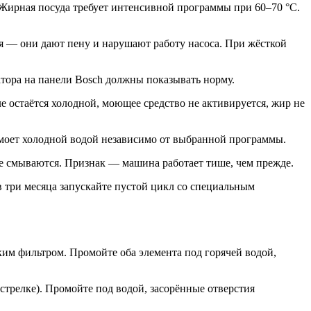
Жирная посуда требует интенсивной программы при 60–70 °C.
я — они дают пену и нарушают работу насоса. При жёсткой
атора на панели Bosch должны показывать норму.
 остаётся холодной, моющее средство не активируется, жир не
 моет холодной водой независимо от выбранной программы.
 не смываются. Признак — машина работает тише, чем прежде.
в три месяца запускайте пустой цикл со специальным
ким фильтром. Промойте оба элемента под горячей водой,
трелке). Промойте под водой, засорённые отверстия