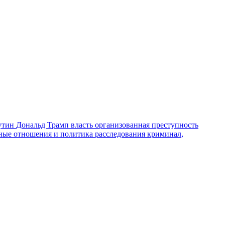
утин
Дональд Трамп
власть
организованная преступность
ные отношения и политика
расследования
криминал,