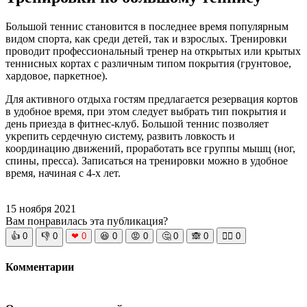
Большой теннис становится в последнее время популярным
видом спорта, как среди детей, так и взрослых. Тренировки
проводит профессиональный тренер на открытых или крытых
теннисных кортах с различным типом покрытия (грунтовое,
хардовое, паркетное).
Для активного отдыха гостям предлагается резервация кортов
в удобное время, при этом следует выбрать тип покрытия и
день приезда в фитнес-клуб. Большой теннис позволяет
укрепить сердечную систему, развить ловкость и
координацию движений, проработать все группы мышц (ног,
спины, пресса). Записаться на тренировки можно в удобное
время, начиная с 4-х лет.
15 ноября 2021
Вам понравилась эта публикация?
👍
0
👎
0
❤
0
😆
0
😡
0
🤔
0
🙈
0
🧘‍♀️
0
Комментарии