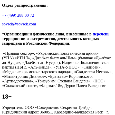
Отдел распространения:
+7 (499) 288-00-72
sovsek@sovsek.com
*Организации и физические лица, внесённные в
перечень
террористов и экстремистов, деятельность которых
запрещена в Российской Федерации:
«Правый сектор», «Украинская повстанческая армия»
(УПА),«ИГИЛ», «Джабхат Фатх аш-Шам» (бывшая «Джабхат
ан-Нусра», «Джебхат ан-Нусра»), Национал-Большевистская
партия (НБП), «Аль-Каида», «УНА-УНСО», «Талибан»,
«Меджлис крымско-татарского народа», «Свидетели Иеговы»,
«Мизантропик Дивижн», «Братство» Корчинского,
«Артподготовка», «Тризуб им. Степана Бандеры», «НСО»,
«Славянский союз», «Формат-18», Дуров Павел Валерьевич.
18+
Учредитель: ООО «Совершенно Секретно Трейд».
Юридический адрес: 360051, Кабардино-Балкарская Респ., г.