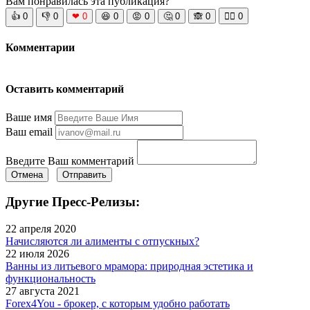
Вам понравилась эта публикация?
👍
0
👎
0
❤
0
😆
0
😡
0
🤔
0
🙈
0
🧘‍♀️
0
Комментарии
Оставить комментарий
Ваше имя
Ваш email
Введите Ваш комментарий
Отмена
Отправить
Другие Пресс-Релизы:
22 апреля 2020
Начисляются ли алименты с отпускных?
22 июля 2026
Ванны из литьевого мрамора: природная эстетика и
функциональность
27 августа 2021
Forex4You - брокер, с которым удобно работать