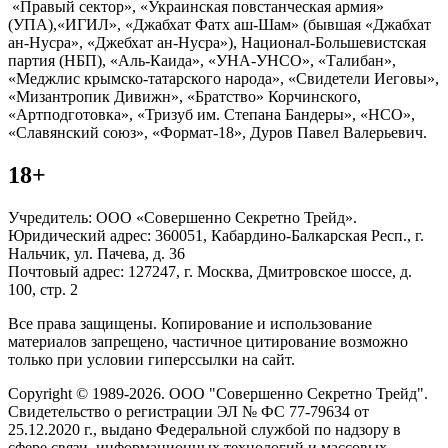
«Правый сектор», «Украинская повстанческая армия»
(УПА),«ИГИЛ», «Джабхат Фатх аш-Шам» (бывшая «Джабхат
ан-Нусра», «Джебхат ан-Нусра»), Национал-Большевистская
партия (НБП), «Аль-Каида», «УНА-УНСО», «Талибан»,
«Меджлис крымско-татарского народа», «Свидетели Иеговы»,
«Мизантропик Дивижн», «Братство» Корчинского,
«Артподготовка», «Тризуб им. Степана Бандеры», «НСО»,
«Славянский союз», «Формат-18», Дуров Павел Валерьевич.
18+
Учредитель: ООО «Совершенно Секретно Трейд».
Юридический адрес: 360051, Кабардино-Балкарская Респ., г.
Нальчик, ул. Пачева, д. 36
Почтовый адрес: 127247, г. Москва, Дмитровское шоссе, д.
100, стр. 2
Все права защищены. Копирование и использование
материалов запрещено, частичное цитирование возможно
только при условии гиперссылки на сайт.
Copyright © 1989-2026. ООО "Совершенно Секретно Трейд".
Свидетельство о регистрации ЭЛ № ФС 77-79634 от
25.12.2020 г., выдано Федеральной службой по надзору в
сфере связи, информационных технологий и массовых