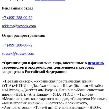
Рекламный отдел:
+7 (499) 288-00-72
reklama@sovsek.com
Отдел распространения:
+7 (499) 288-00-72
sovsek@sovsek.com
*Организации и физические лица, внесённные в
перечень
террористов и экстремистов, деятельность которых
запрещена в Российской Федерации:
«Правый сектор», «Украинская повстанческая армия»
(УПА),«ИГИЛ», «Джабхат Фатх аш-Шам» (бывшая «Джабхат
ан-Нусра», «Джебхат ан-Нусра»), Национал-Большевистская
партия (НБП), «Аль-Каида», «УНА-УНСО», «Талибан»,
«Меджлис крымско-татарского народа», «Свидетели Иеговы»,
«Мизантропик Дивижн», «Братство» Корчинского,
«Артподготовка», «Тризуб им. Степана Бандеры», «НСО»,