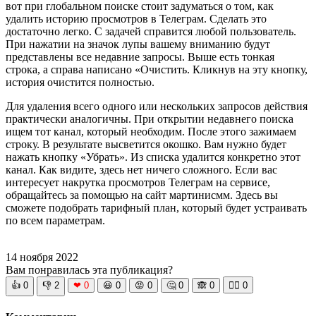
вот при глобальном поиске стоит задуматься о том, как
удалить историю просмотров в Телеграм. Сделать это
достаточно легко. С задачей справится любой пользователь.
При нажатии на значок лупы вашему вниманию будут
представлены все недавние запросы. Выше есть тонкая
строка, а справа написано «Очистить. Кликнув на эту кнопку,
история очистится полностью.
Для удаления всего одного или нескольких запросов действия
практически аналогичны. При открытии недавнего поиска
ищем тот канал, который необходим. После этого зажимаем
строку. В результате высветится окошко. Вам нужно будет
нажать кнопку «Убрать». Из списка удалится конкретно этот
канал. Как видите, здесь нет ничего сложного. Если вас
интересует накрутка просмотров Телеграм на сервисе,
обращайтесь за помощью на сайт мартинисмм. Здесь вы
сможете подобрать тарифный план, который будет устраивать
по всем параметрам.
14 ноября 2022
Вам понравилась эта публикация?
👍
0
👎
2
❤
0
😆
0
😡
0
🤔
0
🙈
0
🧘‍♀️
0