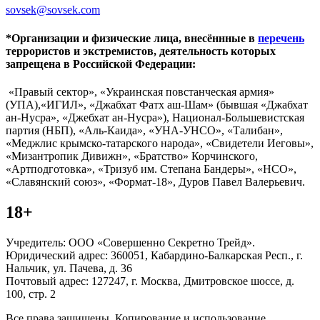
sovsek@sovsek.com
*Организации и физические лица, внесённные в
перечень
террористов и экстремистов, деятельность которых
запрещена в Российской Федерации:
«Правый сектор», «Украинская повстанческая армия»
(УПА),«ИГИЛ», «Джабхат Фатх аш-Шам» (бывшая «Джабхат
ан-Нусра», «Джебхат ан-Нусра»), Национал-Большевистская
партия (НБП), «Аль-Каида», «УНА-УНСО», «Талибан»,
«Меджлис крымско-татарского народа», «Свидетели Иеговы»,
«Мизантропик Дивижн», «Братство» Корчинского,
«Артподготовка», «Тризуб им. Степана Бандеры», «НСО»,
«Славянский союз», «Формат-18», Дуров Павел Валерьевич.
18+
Учредитель: ООО «Совершенно Секретно Трейд».
Юридический адрес: 360051, Кабардино-Балкарская Респ., г.
Нальчик, ул. Пачева, д. 36
Почтовый адрес: 127247, г. Москва, Дмитровское шоссе, д.
100, стр. 2
Все права защищены. Копирование и использование