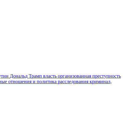
утин
Дональд Трамп
власть
организованная преступность
ные отношения и политика
расследования
криминал,