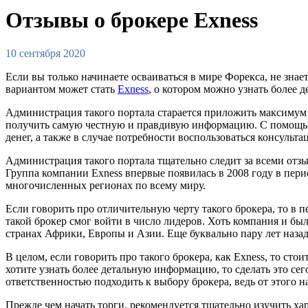
Отзывы о брокере Exness
10 сентября 2020
Если вы только начинаете осваиваться в мире Форекса, не знае
вариантом может стать
Exness
, о котором можно узнать более 
Администрация такого портала старается приложить максимум 
получить самую честную и правдивую информацию. С помощью 
денег, а также в случае потребности воспользоваться консуль
Администрация такого портала тщательно следит за всеми отз
Группа компании Exness впервые появилась в 2008 году в пери
многочисленных регионах по всему миру.
Если говорить про отличительную черту такого брокера, то в 
такой брокер смог войти в число лидеров. Хоть компания и бы
странах Африки, Европы и Азии. Еще буквально пару лет назад
В целом, если говорить про такого брокера, как Exness, то сто
хотите узнать более детальную информацию, то сделать это се
ответственностью подходить к выбору брокера, ведь от этого 
Прежде чем начать торги, рекомендуется тщательно изучить ха