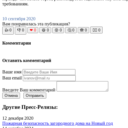
требованиям.
10 сентября 2020
Вам понравилась эта публикация?
👍
0
👎
0
❤
0
😆
0
😡
0
🤔
0
🙈
0
🧘‍♀️
0
Комментарии
Оставить комментарий
Ваше имя
Ваш email
Введите Ваш комментарий
Отмена
Отправить
Другие Пресс-Релизы:
12 декабря 2020
Пожарная безопасность загородного дома на Новый год