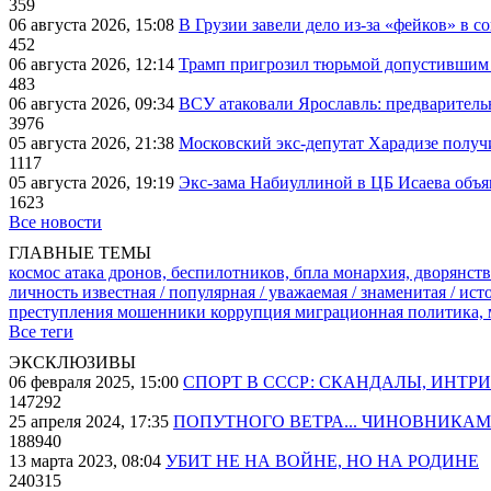
359
06 августа 2026, 15:08
В Грузии завели дело из-за «фейков» в с
452
06 августа 2026, 12:14
Трамп пригрозил тюрьмой допустившим 
483
06 августа 2026, 09:34
ВСУ атаковали Ярославль: предварител
3976
05 августа 2026, 21:38
Московский экс-депутат Харадизе получи
1117
05 августа 2026, 19:19
Экс-зама Набиуллиной в ЦБ Исаева объя
1623
Все новости
ГЛАВНЫЕ ТЕМЫ
космос
атака дронов, беспилотников, бпла
монархия, дворянств
личность известная / популярная / уважаемая / знаменитая / ис
преступления
мошенники
коррупция
миграционная политика,
Все теги
ЭКСКЛЮЗИВЫ
06 февраля 2025, 15:00
СПОРТ В СССР: СКАНДАЛЫ, ИНТР
147292
25 апреля 2024, 17:35
ПОПУТНОГО ВЕТРА... ЧИНОВНИКАМ
188940
13 марта 2023, 08:04
УБИТ НЕ НА ВОЙНЕ, НО НА РОДИНЕ
240315