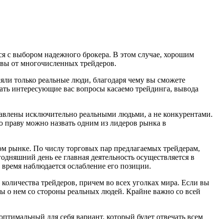
ься с выбором надежного брокера. В этом случае, хорошим
ывы от многочисленных трейдеров.
яли только реальные люди, благодаря чему вы сможете
ать интересующие вас вопросы касаемо трейдинга, вывода
ставлены исключительно реальными людьми, а не конкурентами.
о праву можно назвать одним из лидеров рынка в
ном рынке. По числу торговых пар предлагаемых трейдерам,
годняшний день ее главная деятельность осуществляется в
 время наблюдается ослабление его позиции.
о количества трейдеров, причем во всех уголках мира. Если вы
вы о нем со стороны реальных людей. Крайне важно со всей
оптимальный для себя вариант, который будет отвечать всем