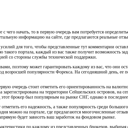
те с чего начать, то в первую очередь вам потребуется определит
детальную информацию на сайте, где предлагаются реальные отз
усилий для того, чтобы представленные тут комментарии оставл
такого портала, каждый из вас также получит возможность зад
тацией со стороны службы технической поддержки.
ывами, поэтому может гарантировать каждому из вас, что они о
од возросшей популярности Форекса. На сегодняшний день, ее п
первую очередь стоит отметить его ориентированность на валют
ла зарегистрирована на территории Сейшельских островов, на се
 этот брокер был популярным на рынке СНГ, однако в последнее
ит отметить его надежность, а также популярность среди большог
годня можно на портале, где предлагаются многочисленные отзы
напрямую будет зависеть ваш заработок на фондовом рынке.
рактеристики по каждому из представленных брокеров, выбирая 