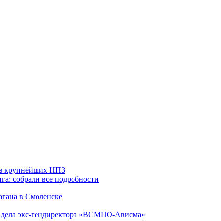
 из крупнейших НПЗ
га: собрали все подробности
агана в Смоленске
ю дела экс-гендиректора «ВСМПО-Ависма»