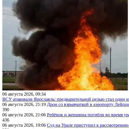
06 августа 2026, 09:34
ВСУ атаковали Ярославль: предварительной целью стал один
06 августа 2026, 21:19
Дрон со взрывчаткой в аэропорту Лейпци
390
06 августа 2026, 21:06
Ребёнок и женщина погибли во время ур
436
06 августа 2026, 19:06
Суд на Урале приступил к рассмотрени