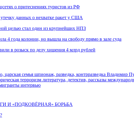
оцсетях о притеснениях туристов из РФ
утечку данных о нехватке ракет у США
ьной целью стал один из крупнейших НПЗ
ла 4 года колонии, но вышла на свободу прямо в зале суда
вили в розыск по делу хищения 4 млрд рублей
о, царская семья
шпионаж, разведка, контрразведка
Владимир П
торическая
терроризм
литература, детектив, рассказы
международ
 мигранты
интервью
ИГИ И «ПОДКОВЁРНАЯ» БОРЬБА
?