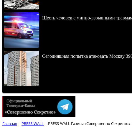
Шесть человек с минно-взрывными травма
Сегодняшняя попытка атаковать Москву 390
Главная
PRESS-WALL
PRESS-WALL Газеты «Совершенно Секретно»