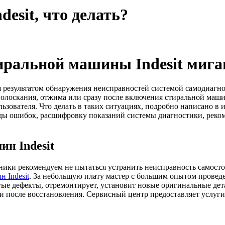
esit, что делать?
стиральной машины Indesit миг
 результатом обнаружения неисправностей системой самодиагно
полоскания, отжима или сразу после включения стиральной маш
ьзователя. Что делать в таких ситуациях, подробно написано в
оды ошибок, расшифровку показаний системы диагностики, рек
н Indesit
ки рекомендуем не пытаться устранить неисправность самосто
 Indesit
. За небольшую плату мастер с большим опытом провед
ые дефекты, отремонтирует, установит новые оригинальные дет
и после восстановления. Сервисный центр предоставляет услуги