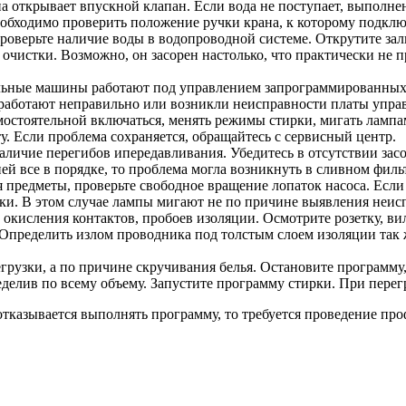
на открывает впускной клапан. Если вода не поступает, выполне
обходимо проверить положение ручки крана, к которому подкл
 проверьте наличие воды в водопроводной системе. Открутите за
очистки. Возможно, он засорен настолько, что практически не 
льные машины работают под управлением запрограммированных 
аботают неправильно или возникли неисправности платы управ
амостоятельной включаться, менять режимы стирки, мигать лампа
. Если проблема сохраняется, обращайтесь с сервисный центр.
наличие перегибов ипередавливания. Убедитесь в отсутствии засо
й все в порядке, то проблема могла возникнуть в сливном филь
 предметы, проверьте свободное вращение лопаток насоса. Если
. В этом случае лампы мигают не по причине выявления неиспр
 окисления контактов, пробоев изоляции. Осмотрите розетку, ви
 Определить излом проводника под толстым слоем изоляции так 
егрузки, а по причине скручивания белья. Остановите программу
еделив по всему объему. Запустите программу стирки. При перег
отказывается выполнять программу, то требуется проведение про