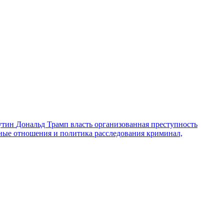
утин
Дональд Трамп
власть
организованная преступность
ные отношения и политика
расследования
криминал,