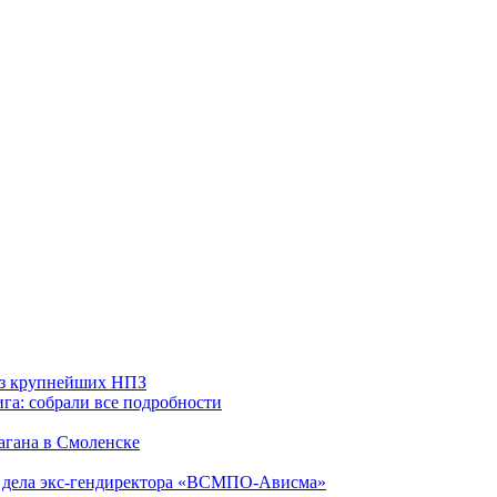
 из крупнейших НПЗ
га: собрали все подробности
агана в Смоленске
ю дела экс-гендиректора «ВСМПО-Ависма»