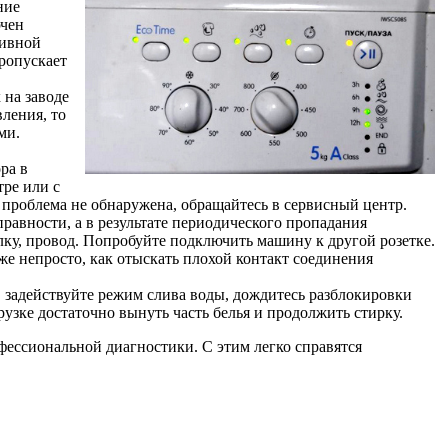
ние
ючен
ливной
пропускает
на заводе
ления, то
ми.
ра в
тре или с
 проблема не обнаружена, обращайтесь в сервисный центр.
авности, а в результате периодического пропадания
лку, провод. Попробуйте подключить машину к другой розетке.
же непросто, как отыскать плохой контакт соединения
, задействуйте режим слива воды, дождитесь разблокировки
рузке достаточно вынуть часть белья и продолжить стирку.
фессиональной диагностики. С этим легко справятся