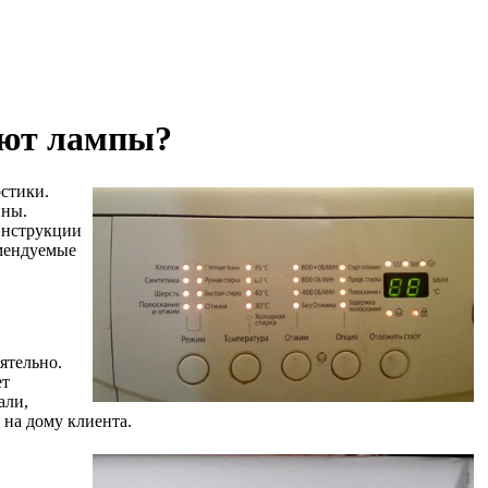
ают лампы?
стики.
ины.
 инструкции
омендуемые
ятельно.
ет
али,
 на дому клиента.