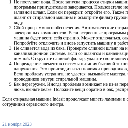
Не поступает вода. После запуска процесса стирки маши
программы принудительно завершается. Пользователю не
заливной шланг. Если он перекрыт, откройте его. Также
шланг от стиральной машины и осмотрите фильтр грубой 
воду.
Сбой программного обеспечения. Автоматические стира
электронных компонентов. Если встроенные программы р
машина будет вести себя странно. Может отключаться, с
Попробуйте отключить и вновь запустить машину в работу
Не сливается вода из бака. Проверьте сливной шланг на 
канализационной системе. Если со шлангом и канализацие
помпой. Открутите сливной фильтр, удалите скопившиеся
Повреждение элементов системы питания бытовой техники
напряжения. Это происходит из-за поломки проводников,
Если проблему устранить не удается, вызывайте мастера.
проводников внутри стиральной машины.
Бак перегружен. Иногда проблема возникает не из-за пер
люка, выньте белье. Положите вещи обратно в бак, распр
Если стиральная машина Indesit продолжает мигать лампами и 
сотрудники сервисного центра.
21 ноября 2023