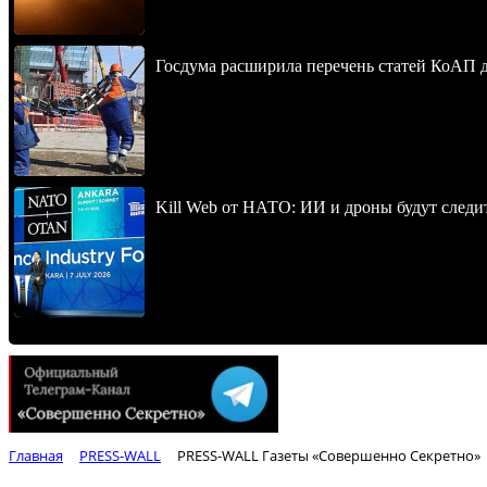
Госдума расширила перечень статей КоАП 
Kill Web от НАТО: ИИ и дроны будут следи
Главная
PRESS-WALL
PRESS-WALL Газеты «Совершенно Секретно»