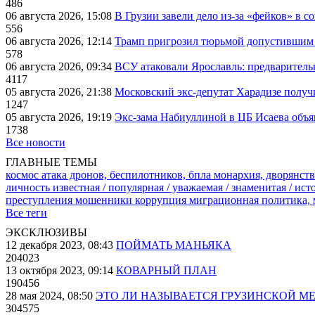
486
06 августа 2026, 15:08
В Грузии завели дело из-за «фейков» в с
556
06 августа 2026, 12:14
Трамп пригрозил тюрьмой допустившим 
578
06 августа 2026, 09:34
ВСУ атаковали Ярославль: предварител
4117
05 августа 2026, 21:38
Московский экс-депутат Харадизе получи
1247
05 августа 2026, 19:19
Экс-зама Набиуллиной в ЦБ Исаева объя
1738
Все новости
ГЛАВНЫЕ ТЕМЫ
космос
атака дронов, беспилотников, бпла
монархия, дворянств
личность известная / популярная / уважаемая / знаменитая / ис
преступления
мошенники
коррупция
миграционная политика,
Все теги
ЭКСКЛЮЗИВЫ
12 декабря 2023, 08:43
ПОЙМАТЬ МАНЬЯКА
204023
13 октября 2023, 09:14
КОВАРНЫЙ ПЛАН
190456
28 мая 2024, 08:50
ЭТО ЛИ НАЗЫВАЕТСЯ ГРУЗИНСКОЙ М
304575