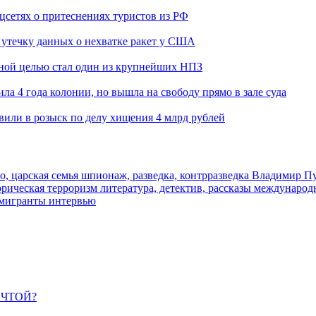
оцсетях о притеснениях туристов из РФ
утечку данных о нехватке ракет у США
ьной целью стал один из крупнейших НПЗ
ла 4 года колонии, но вышла на свободу прямо в зале суда
вили в розыск по делу хищения 4 млрд рублей
о, царская семья
шпионаж, разведка, контрразведка
Владимир П
торическая
терроризм
литература, детектив, рассказы
международ
 мигранты
интервью
ЕЧТОЙ?