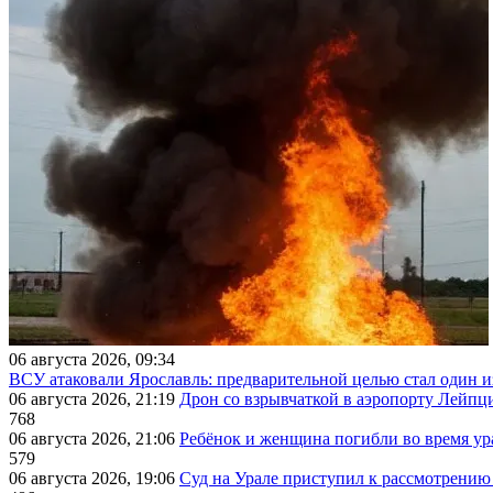
06 августа 2026, 09:34
ВСУ атаковали Ярославль: предварительной целью стал один
06 августа 2026, 21:19
Дрон со взрывчаткой в аэропорту Лейпци
768
06 августа 2026, 21:06
Ребёнок и женщина погибли во время ур
579
06 августа 2026, 19:06
Суд на Урале приступил к рассмотрени