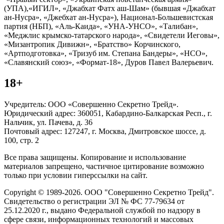
(УПА),«ИГИЛ», «Джабхат Фатх аш-Шам» (бывшая «Джабхат
ан-Нусра», «Джебхат ан-Нусра»), Национал-Большевистская
партия (НБП), «Аль-Каида», «УНА-УНСО», «Талибан»,
«Меджлис крымско-татарского народа», «Свидетели Иеговы»,
«Мизантропик Дивижн», «Братство» Корчинского,
«Артподготовка», «Тризуб им. Степана Бандеры», «НСО»,
«Славянский союз», «Формат-18», Дуров Павел Валерьевич.
18+
Учредитель: ООО «Совершенно Секретно Трейд».
Юридический адрес: 360051, Кабардино-Балкарская Респ., г.
Нальчик, ул. Пачева, д. 36
Почтовый адрес: 127247, г. Москва, Дмитровское шоссе, д.
100, стр. 2
Все права защищены. Копирование и использование
материалов запрещено, частичное цитирование возможно
только при условии гиперссылки на сайт.
Copyright © 1989-2026. ООО "Совершенно Секретно Трейд".
Свидетельство о регистрации ЭЛ № ФС 77-79634 от
25.12.2020 г., выдано Федеральной службой по надзору в
сфере связи, информационных технологий и массовых