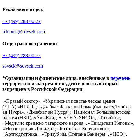
Рекламный отдел:
+7 (499) 288-00-72
reklama@sovsek.com
Отдел распространения:
+7 (499) 288-00-72
sovsek@sovsek.com
*Организации и физические лица, внесённные в
перечень
террористов и экстремистов, деятельность которых
запрещена в Российской Федерации:
«Правый сектор», «Украинская повстанческая армия»
(УПА),«ИГИЛ», «Джабхат Фатх аш-Шам» (бывшая «Джабхат
ан-Нусра», «Джебхат ан-Нусра»), Национал-Большевистская
партия (НБП), «Аль-Каида», «УНА-УНСО», «Талибан»,
«Меджлис крымско-татарского народа», «Свидетели Иеговы»,
«Мизантропик Дивижн», «Братство» Корчинского,
«Артподготовка», «Тризуб им. Степана Бандеры», «НСО»,