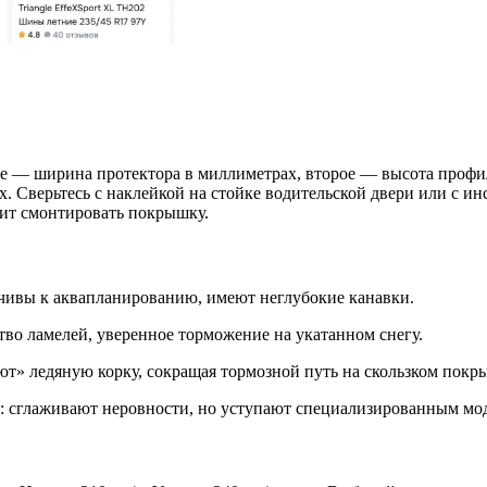
ое — ширина протектора в миллиметрах, второе — высота профи
. Сверьтесь с наклейкой на стойке водительской двери или с и
лит смонтировать покрышку.
чивы к аквапланированию, имеют неглубокие канавки.
во ламелей, уверенное торможение на укатанном снегу.
» ледяную корку, сокращая тормозной путь на скользком покр
: сглаживают неровности, но уступают специализированным мод