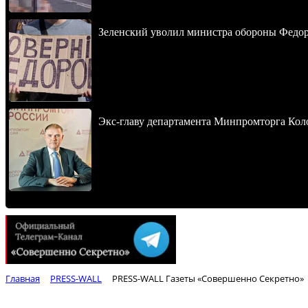
Зеленский уволил министра обороны Федор
Экс-главу департамента Минпромторга Кол
Главная
PRESS-WALL
PRESS-WALL Газеты «Совершенно Секретно»