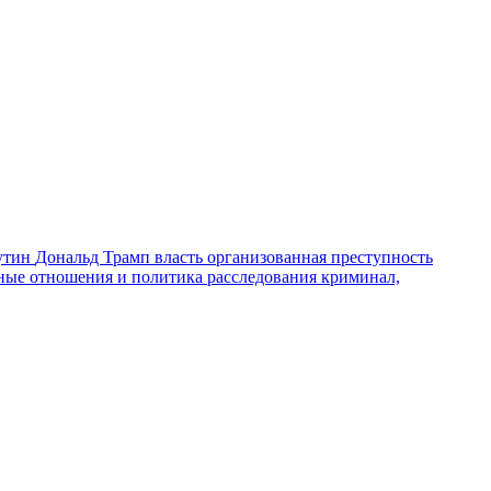
утин
Дональд Трамп
власть
организованная преступность
ные отношения и политика
расследования
криминал,