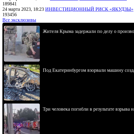
189841
24 марта 2023, 18:23
ИНВЕСТИЦИОННЫЙ РИСК «ЯКУДЗЫ»
193456
Все эксклюзивы
Жителя Крыма задержали по делу о произв
Под Екатеринбургом взорвали машину созда
Три человека погибли в результате взрыва