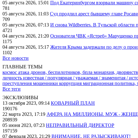
05 августа 2026, 15:01
Под Екатеринбургом взорвали машину со
781
05 августа 2026, 11:03
Суд продлил арест бывшему главе Росав
709
05 августа 2026, 07:13
И снова Wildberries. В Тульской области
4721
04 августа 2026, 21:20
Основателя ЧВК «Ястреб» Марущенко пр
1175
04 августа 2026, 15:17
Жителя Крыма задержали по делу о про
1102
Все новости
ГЛАВНЫЕ ТЕМЫ
космос
атака дронов, беспилотников, бпла
монархия, дворянств
личность известная / популярная / уважаемая / знаменитая / ис
преступления
мошенники
коррупция
миграционная политика,
Все теги
ЭКСКЛЮЗИВЫ
13 октября 2023, 09:14
КОВАРНЫЙ ПЛАН
190176
22 марта 2023, 17:19
АФЕРА НА МИЛЛИОНЫ. МУЖ - ЖЕН
208939
05 июня 2023, 07:23
НЕПРАВИЛЬНЫЙ ДИРЕКТОР
197159
07 февраля 2023, 21:29
ВНИМАНИЕ, НЕ РАЗЫСКИВАЮТ!