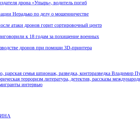
здателя дрона «Упырь», водитель погиб
иации Нерадько по делу о мошенничестве
 после атаки дронов горит сортировочный центр
иговорили к 18 годам за похищение военных
изводстве дронов при помощи 3D‑принтера
о, царская семья
шпионаж, разведка, контрразведка
Владимир П
торическая
терроризм
литература, детектив, рассказы
международ
 мигранты
интервью
ЩИНА