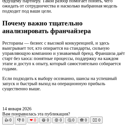
будущему партнёру. Такой разбор помогает понять, чего
ожидать от сотрудничества и насколько выбранная модель
подходит под ваши цели.
Почему важно тщательно
анализировать франчайзера
Рестораны — бизнес с высокой конкуренцией, и здесь
выигрывает тот, кто опирается на стандарты, сильную
управляющую компанию и узнаваемый бренд. Франшиза даёт
старт без хаоса: понятные процессы, поддержку на каждом
этапе и доступ к опыту, который самостоятельно собирается
годами.
Если подходить к выбору осознанно, шансы на успешный
запуск и быстрый выход на операционную прибыль
существенно выше.
14 января 2026
Вам понравилась эта публикация?
👍
0
👎
0
❤
0
😆
0
😡
0
🤔
0
🙈
0
🧘‍♀️
0