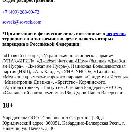
Отдел распространения:
+7 (499) 288-00-72
sovsek@sovsek.com
*Организации и физические лица, внесённные в
перечень
террористов и экстремистов, деятельность которых
запрещена в Российской Федерации:
«Правый сектор», «Украинская повстанческая армия»
(УПА),«ИГИЛ», «Джабхат Фатх аш-Шам» (бывшая «Джабхат
ан-Нусра», «Джебхат ан-Нусра»), Национал-Большевистская
партия (НБП), «Аль-Каида», «УНА-УНСО», «Талибан»,
«Меджлис крымско-татарского народа», «Свидетели Иеговы»,
«Мизантропик Дивижн», «Братство» Корчинского,
«Артподготовка», «Тризуб им. Степана Бандеры», «НСО»,
«Славянский союз», «Формат-18», Дуров Павел Валерьевич.
18+
Учредитель: ООО «Совершенно Секретно Трейд».
Юридический адрес: 360051, Кабардино-Балкарская Респ., г.
Нальчик, ул. Пачева, д. 36