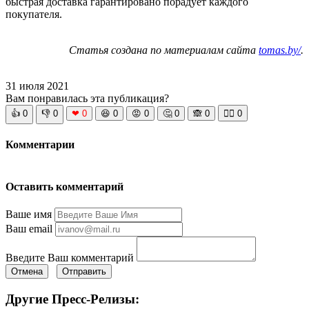
быстрая доставка гарантировано порадует каждого
покупателя.
Статья создана по материалам сайта
tomas.by/
.
31 июля 2021
Вам понравилась эта публикация?
👍
0
👎
0
❤
0
😆
0
😡
0
🤔
0
🙈
0
🧘‍♀️
0
Комментарии
Оставить комментарий
Ваше имя
Ваш email
Введите Ваш комментарий
Отмена
Отправить
Другие Пресс-Релизы: