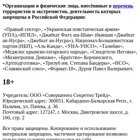
*Организации и физические лица, внесённные в
перечень
террористов и экстремистов, деятельность которых
запрещена в Российской Федерации:
«Правый сектор», «Украинская повстанческая армия»
(УПА),«ИГИЛ», «Джабхат Фатх аш-Шам» (бывшая «Джабхат
ан-Нусра», «Джебхат ан-Нусра»), Национал-Большевистская
партия (НБП), «Аль-Каида», «УНА-УНСО», «Талибан»,
«Меджлис крымско-татарского народа», «Свидетели Иеговы»,
«Мизантропик Дивижн», «Братство» Корчинского,
«Артподготовка», «Тризуб им. Степана Бандеры», «НСО»,
«Славянский союз», «Формат-18», Дуров Павел Валерьевич.
18+
Учредитель: ООО «Совершенно Секретно Трейд».
Юридический адрес: 360051, Кабардино-Балкарская Респ., г.
Нальчик, ул. Пачева, д. 36
Почтовый адрес: 127247, г. Москва, Дмитровское шоссе, д.
100, стр. 2
Все права защищены. Копирование и использование
материалов запрещено, частичное цитирование возможно
только при условии гиперссылки на сайт.