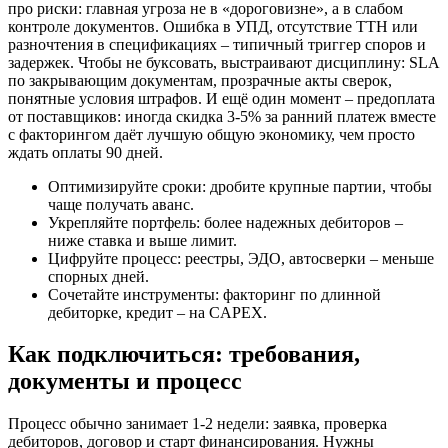
про риски: главная угроза не в «дороговизне», а в слабом
контроле документов. Ошибка в УПД, отсутствие ТТН или
разночтения в спецификациях – типичный триггер споров и
задержек. Чтобы не буксовать, выстраивают дисциплину: SLA
по закрывающим документам, прозрачные акты сверок,
понятные условия штрафов. И ещё один момент – предоплата
от поставщиков: иногда скидка 3-5% за ранний платеж вместе
с факторингом даёт лучшую общую экономику, чем просто
ждать оплаты 90 дней.
Оптимизируйте сроки: дробите крупные партии, чтобы
чаще получать аванс.
Укрепляйте портфель: более надежных дебиторов –
ниже ставка и выше лимит.
Цифруйте процесс: реестры, ЭДО, автосверки – меньше
спорных дней.
Сочетайте инструменты: факторинг по длинной
дебиторке, кредит – на CAPEX.
Как подключиться: требования,
документы и процесс
Процесс обычно занимает 1-2 недели: заявка, проверка
дебиторов, договор и старт финансирования. Нужны