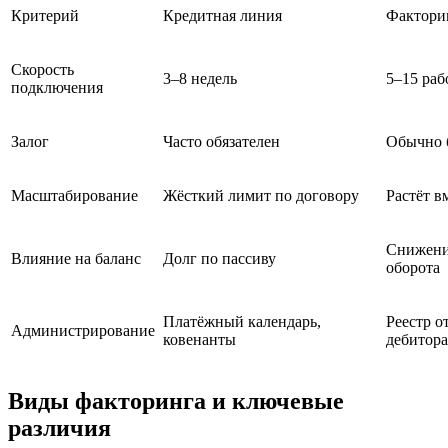
Критерий
Кредитная линия
Фактори
Скорость
3–8 недель
5–15 раб
подключения
Залог
Часто обязателен
Обычно б
Масштабирование
Жёсткий лимит по договору
Растёт в
Снижение
Влияние на баланс
Долг по пассиву
оборота
Платёжный календарь,
Реестр о
Администрирование
ковенанты
дебитор
Виды факторинга и ключевые
различия