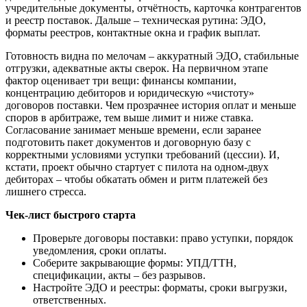
учредительные документы, отчётность, карточка контрагентов
и реестр поставок. Дальше – техническая рутина: ЭДО,
форматы реестров, контактные окна и график выплат.
Готовность видна по мелочам – аккуратный ЭДО, стабильные
отгрузки, адекватные акты сверок. На первичном этапе
фактор оценивает три вещи: финансы компании,
концентрацию дебиторов и юридическую «чистоту»
договоров поставки. Чем прозрачнее история оплат и меньше
споров в арбитраже, тем выше лимит и ниже ставка.
Согласование занимает меньше времени, если заранее
подготовить пакет документов и договорную базу с
корректными условиями уступки требований (цессии). И,
кстати, проект обычно стартует с пилота на одном‑двух
дебиторах – чтобы обкатать обмен и ритм платежей без
лишнего стресса.
Чек‑лист быстрого старта
Проверьте договоры поставки: право уступки, порядок
уведомления, сроки оплаты.
Соберите закрывающие формы: УПД/ТТН,
спецификации, акты – без разрывов.
Настройте ЭДО и реестры: форматы, сроки выгрузки,
ответственных.