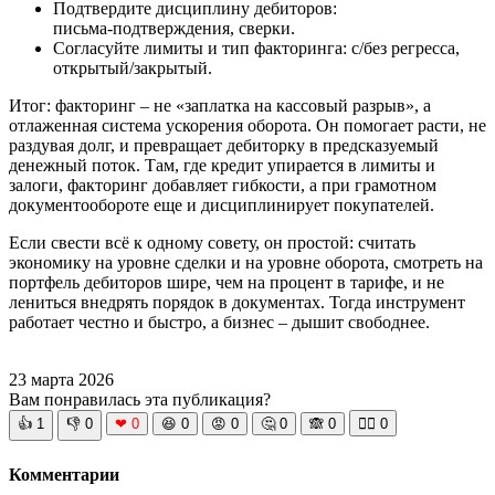
Подтвердите дисциплину дебиторов:
письма‑подтверждения, сверки.
Согласуйте лимиты и тип факторинга: с/без регресса,
открытый/закрытый.
Итог: факторинг – не «заплатка на кассовый разрыв», а
отлаженная система ускорения оборота. Он помогает расти, не
раздувая долг, и превращает дебиторку в предсказуемый
денежный поток. Там, где кредит упирается в лимиты и
залоги, факторинг добавляет гибкости, а при грамотном
документообороте еще и дисциплинирует покупателей.
Если свести всё к одному совету, он простой: считать
экономику на уровне сделки и на уровне оборота, смотреть на
портфель дебиторов шире, чем на процент в тарифе, и не
лениться внедрять порядок в документах. Тогда инструмент
работает честно и быстро, а бизнес – дышит свободнее.
23 марта 2026
Вам понравилась эта публикация?
👍
1
👎
0
❤
0
😆
0
😡
0
🤔
0
🙈
0
🧘‍♀️
0
Комментарии