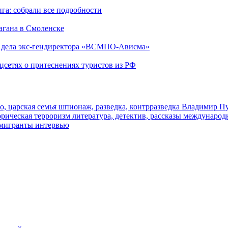
га: собрали все подробности
агана в Смоленске
ю дела экс-гендиректора «ВСМПО-Ависма»
оцсетях о притеснениях туристов из РФ
о, царская семья
шпионаж, разведка, контрразведка
Владимир П
торическая
терроризм
литература, детектив, рассказы
международ
 мигранты
интервью