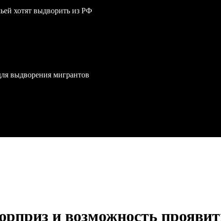
мьей хотят выдворить из РФ
для выдворения мигрантов
юрприз и возможность проявит