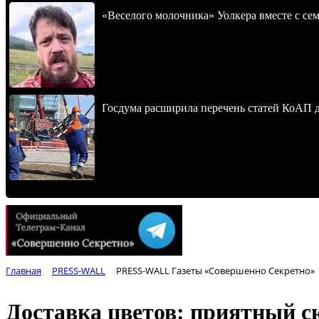
«Веселого молочника» Уолкера вместе с се
Госдума расширила перечень статей КоАП 
Главная
PRESS-WALL
PRESS-WALL Газеты «Совершенно Секретно»
Доставка цветов: приятный с