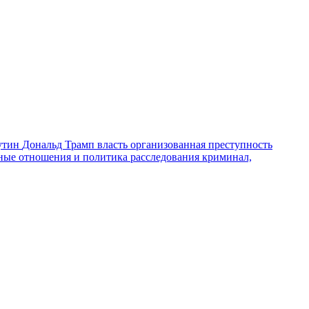
утин
Дональд Трамп
власть
организованная преступность
ные отношения и политика
расследования
криминал,