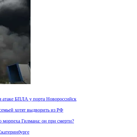
я атаке БПЛА у порта Новороссийск
семьей хотят выдворить из РФ
морпеха Гилмана: он при смерти?
 Екатеринбурге