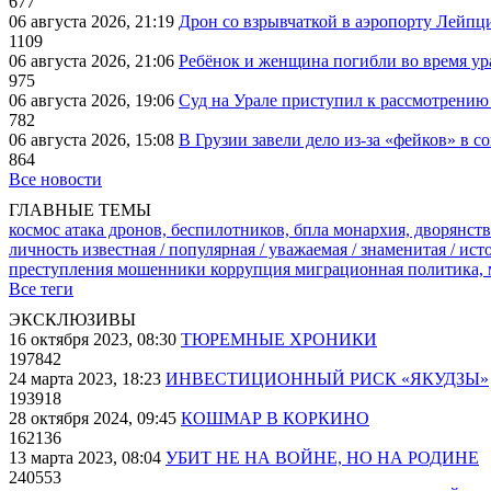
677
06 августа 2026, 21:19
Дрон со взрывчаткой в аэропорту Лейпци
1109
06 августа 2026, 21:06
Ребёнок и женщина погибли во время ур
975
06 августа 2026, 19:06
Суд на Урале приступил к рассмотрени
782
06 августа 2026, 15:08
В Грузии завели дело из-за «фейков» в с
864
Все новости
ГЛАВНЫЕ ТЕМЫ
космос
атака дронов, беспилотников, бпла
монархия, дворянств
личность известная / популярная / уважаемая / знаменитая / ис
преступления
мошенники
коррупция
миграционная политика,
Все теги
ЭКСКЛЮЗИВЫ
16 октября 2023, 08:30
ТЮРЕМНЫЕ ХРОНИКИ
197842
24 марта 2023, 18:23
ИНВЕСТИЦИОННЫЙ РИСК «ЯКУДЗЫ»
193918
28 октября 2024, 09:45
КОШМАР В КОРКИНО
162136
13 марта 2023, 08:04
УБИТ НЕ НА ВОЙНЕ, НО НА РОДИНЕ
240553