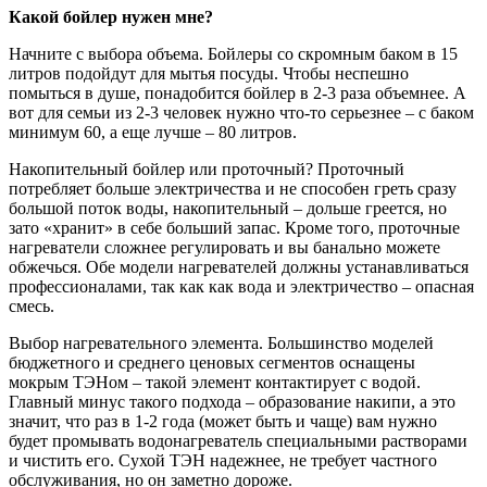
Какой бойлер нужен мне?
Начните с выбора объема. Бойлеры со скромным баком в 15
литров подойдут для мытья посуды. Чтобы неспешно
помыться в душе, понадобится бойлер в 2-3 раза объемнее. А
вот для семьи из 2-3 человек нужно что-то серьезнее – с баком
минимум 60, а еще лучше – 80 литров.
Накопительный бойлер или проточный? Проточный
потребляет больше электричества и не способен греть сразу
большой поток воды, накопительный – дольше греется, но
зато «хранит» в себе больший запас. Кроме того, проточные
нагреватели сложнее регулировать и вы банально можете
обжечься. Обе модели нагревателей должны устанавливаться
профессионалами, так как как вода и электричество – опасная
смесь.
Выбор нагревательного элемента. Большинство моделей
бюджетного и среднего ценовых сегментов оснащены
мокрым ТЭНом – такой элемент контактирует с водой.
Главный минус такого подхода – образование накипи, а это
значит, что раз в 1-2 года (может быть и чаще) вам нужно
будет промывать водонагреватель специальными растворами
и чистить его. Сухой ТЭН надежнее, не требует частного
обслуживания, но он заметно дороже.