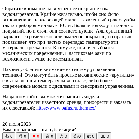
Обратите внимание на внутреннее покрытие бака
водонагревателя. Крайне желательно, чтобы оно было
выполнено из нержавеющей стали – заявленный срок службы
таких приборов минимум 10 лет. Больше только у титановых
покрытий, но и стоят они соответствующе. Альтернативный
вариант – керамическое или эмалевое покрытие, но практика
показывает, что при частых перепадах температур эти
материалы трескаются. К тому же, они очень боятся
механических повреждений. Пластиковые баки по
возможности лучше не рассматривать.
Наконец, обратите внимание на систему управления
техникой. Это могут быть простые механические «крутилки»
с выставлением температуры «на глаз», либо более
современные модели с дисплеями и сенсорным управлением.
На данном сайте вы можете сравнить модели
водонагревателей известного бренда, приобрести и заказать
их с доставкой:
https://www.bafus.ru/thermex/
.
20 июля 2023
Вам понравилась эта публикация?
👍
0
👎
0
❤
0
😆
0
😡
0
🤔
0
🙈
0
🧘‍♀️
0