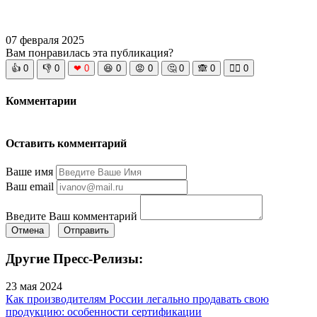
07 февраля 2025
Вам понравилась эта публикация?
👍
0
👎
0
❤
0
😆
0
😡
0
🤔
0
🙈
0
🧘‍♀️
0
Комментарии
Оставить комментарий
Ваше имя
Ваш email
Введите Ваш комментарий
Отмена
Отправить
Другие Пресс-Релизы:
23 мая 2024
Как производителям России легально продавать свою
продукцию: особенности сертификации