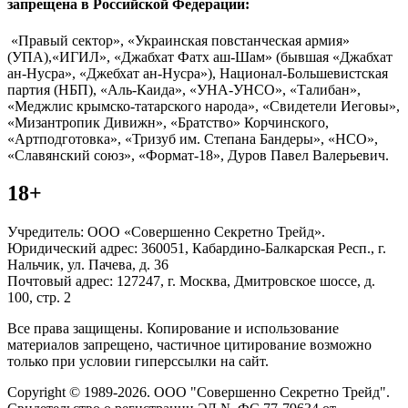
запрещена в Российской Федерации:
«Правый сектор», «Украинская повстанческая армия»
(УПА),«ИГИЛ», «Джабхат Фатх аш-Шам» (бывшая «Джабхат
ан-Нусра», «Джебхат ан-Нусра»), Национал-Большевистская
партия (НБП), «Аль-Каида», «УНА-УНСО», «Талибан»,
«Меджлис крымско-татарского народа», «Свидетели Иеговы»,
«Мизантропик Дивижн», «Братство» Корчинского,
«Артподготовка», «Тризуб им. Степана Бандеры», «НСО»,
«Славянский союз», «Формат-18», Дуров Павел Валерьевич.
18+
Учредитель: ООО «Совершенно Секретно Трейд».
Юридический адрес: 360051, Кабардино-Балкарская Респ., г.
Нальчик, ул. Пачева, д. 36
Почтовый адрес: 127247, г. Москва, Дмитровское шоссе, д.
100, стр. 2
Все права защищены. Копирование и использование
материалов запрещено, частичное цитирование возможно
только при условии гиперссылки на сайт.
Copyright © 1989-2026. ООО "Совершенно Секретно Трейд".