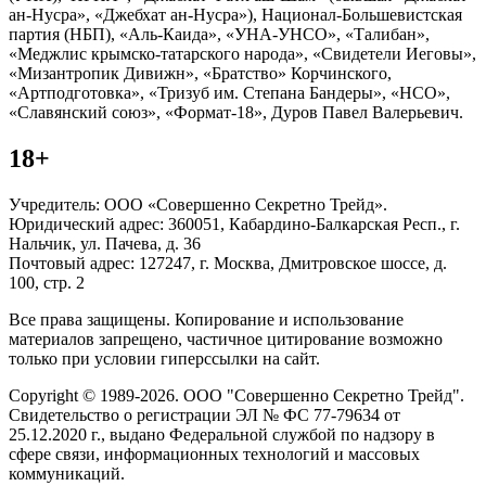
ан-Нусра», «Джебхат ан-Нусра»), Национал-Большевистская
партия (НБП), «Аль-Каида», «УНА-УНСО», «Талибан»,
«Меджлис крымско-татарского народа», «Свидетели Иеговы»,
«Мизантропик Дивижн», «Братство» Корчинского,
«Артподготовка», «Тризуб им. Степана Бандеры», «НСО»,
«Славянский союз», «Формат-18», Дуров Павел Валерьевич.
18+
Учредитель: ООО «Совершенно Секретно Трейд».
Юридический адрес: 360051, Кабардино-Балкарская Респ., г.
Нальчик, ул. Пачева, д. 36
Почтовый адрес: 127247, г. Москва, Дмитровское шоссе, д.
100, стр. 2
Все права защищены. Копирование и использование
материалов запрещено, частичное цитирование возможно
только при условии гиперссылки на сайт.
Copyright © 1989-2026. ООО "Совершенно Секретно Трейд".
Свидетельство о регистрации ЭЛ № ФС 77-79634 от
25.12.2020 г., выдано Федеральной службой по надзору в
сфере связи, информационных технологий и массовых
коммуникаций.