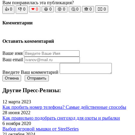
Вам понравилась эта публикация?
👍
0
👎
0
❤
0
😆
0
😡
0
🤔
0
🙈
0
🧘‍♀️
0
Комментарии
Оставить комментарий
Ваше имя
Ваш email
Введите Ваш комментарий
Отмена
Отправить
Другие Пресс-Релизы:
12 марта 2023
Как пробить номер телефона? Самые действенные способы
28 июня 2022
Как правильно подобрать снегоход для охоты и рыбалки
6 ноября 2020
Выбор игровой мышки от SteelSeries
21 октября 2024