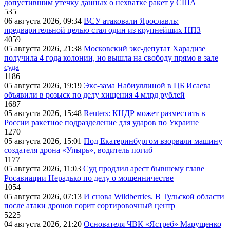
допустившим утечку данных о нехватке ракет у США
535
06 августа 2026, 09:34
ВСУ атаковали Ярославль:
предварительной целью стал один из крупнейших НПЗ
4059
05 августа 2026, 21:38
Московский экс-депутат Харадизе
получила 4 года колонии, но вышла на свободу прямо в зале
суда
1186
05 августа 2026, 19:19
Экс-зама Набиуллиной в ЦБ Исаева
объявили в розыск по делу хищения 4 млрд рублей
1687
05 августа 2026, 15:48
Reuters: КНДР может разместить в
России ракетное подразделение для ударов по Украине
1270
05 августа 2026, 15:01
Под Екатеринбургом взорвали машину
создателя дрона «Упырь», водитель погиб
1177
05 августа 2026, 11:03
Суд продлил арест бывшему главе
Росавиации Нерадько по делу о мошенничестве
1054
05 августа 2026, 07:13
И снова Wildberries. В Тульской области
после атаки дронов горит сортировочный центр
5225
04 августа 2026, 21:20
Основателя ЧВК «Ястреб» Марущенко