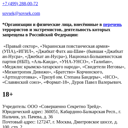
+7 (499) 288-00-72
sovsek@sovsek.com
*Организации и физические лица, внесённные в
перечень
террористов и экстремистов, деятельность которых
запрещена в Российской Федерации:
«Правый сектор», «Украинская повстанческая армия»
(УПА),«ИГИЛ», «Джабхат Фатх аш-Шам» (бывшая «Джабхат
ан-Нусра», «Джебхат ан-Нусра»), Национал-Большевистская
партия (НБП), «Аль-Каида», «УНА-УНСО», «Талибан»,
«Меджлис крымско-татарского народа», «Свидетели Иеговы»,
«Мизантропик Дивижн», «Братство» Корчинского,
«Артподготовка», «Тризуб им. Степана Бандеры», «НСО»,
«Славянский союз», «Формат-18», Дуров Павел Валерьевич.
18+
Учредитель: ООО «Совершенно Секретно Трейд».
Юридический адрес: 360051, Кабардино-Балкарская Респ., г.
Нальчик, ул. Пачева, д. 36
Почтовый адрес: 127247, г. Москва, Дмитровское шоссе, д.
100, стр. 2