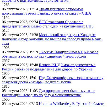
соцсетях о притеснениях туристов из РФ
1268
06 августа 2026, 12:14
Трамп пригрозил тюрьмой
допустившим утечку данных о нехватке ракет у США
1159
06 августа 2026, 09:34
ВСУ атаковали Ярославль:
предварительной целью стал один из крупнейших НПЗ
5125
05 августа 2026, 21:38
Московский экс-депутат Харадизе
получила 4 года колонии, но вышла на свободу прямо в зале
суда
1906
05 августа 2026, 19:19
Экс-зама Набиуллиной в ЦБ Исаева
объявили в розыск по делу хищения 4 млрд рублей
2557
05 августа 2026, 15:48
Reuters: КНДР может разместить в
России ракетное подразделение для ударов по Украине
1956
05 августа 2026, 15:01
Под Екатеринбургом взорвали машину
создателя дрона «Упырь», водитель погиб
1815
05 августа 2026, 11:03
Суд продлил арест бывшему главе
Росавиации Нерадько по делу о мошенничестве
1660
05 августа 2026, 07:13
И снова Wildberries. В Тульской области