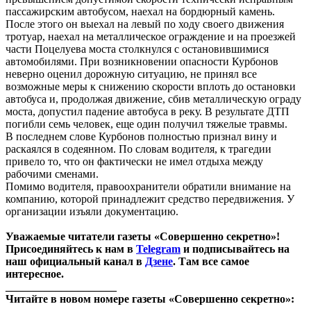
пассажирским автобусом, наехал на бордюрный камень.
После этого он выехал на левый по ходу своего движения
тротуар, наехал на металлическое ограждение и на проезжей
части Поцелуева моста столкнулся с остановившимися
автомобилями. При возникновении опасности Курбонов
неверно оценил дорожную ситуацию, не принял все
возможные меры к снижению скорости вплоть до остановки
автобуса и, продолжая движение, сбив металлическую ограду
моста, допустил падение автобуса в реку. В результате ДТП
погибли семь человек, еще один получил тяжелые травмы.
В последнем слове Курбонов полностью признал вину и
раскаялся в содеянном. По словам водителя, к трагедии
привело то, что он фактически не имел отдыха между
рабочими сменами.
Помимо водителя, правоохранители обратили внимание на
компанию, которой принадлежит средство передвижения. У
организации изъяли документацию.
Уважаемые читатели газеты «Совершенно секретно»!
Присоединяйтесь к нам в
Telegram
и подписывайтесь на
наш официальный канал в
Дзене
. Там все самое
интересное.
____________________
Читайте в новом номере газеты «Совершенно секретно»: