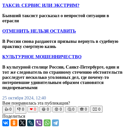
ТАКСИ: СЕРВИС ИЛИ ЭКСТРИМ?
Бывший таксист рассказал о непростой ситуации в
отрасли
ОТМЕНИТЬ НЕЛЬЗЯ ОСТАВИТЬ
В России снова раздаются призывы вернуть в судебную
практику смертную казнь
КУЛЬТУРНОЕ МОШЕННИЧЕСТВО
В культурной столице России, Санкт-Петербурге, один и
тот же следователь по странному стечению обстоятельств
расследует несколько уголовных дел, где почему-то
потерпевшие удивительным образом становятся
подозреваемыми
25 октября 2024, 12:40
Вам понравилась эта публикация?
👍
0
👎
0
❤
0
😆
0
😡
0
🤔
0
🙈
0
🧘‍♀️
0
Поделиться