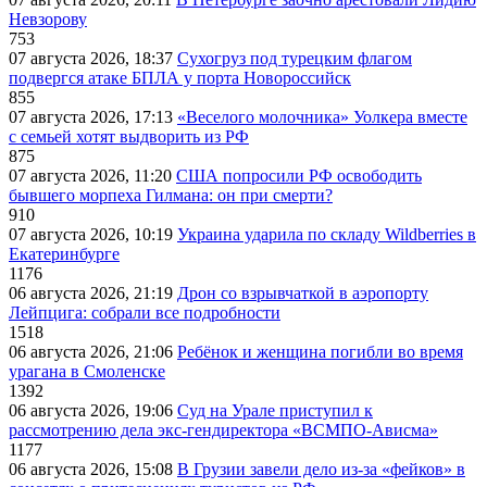
Невзорову
753
07 августа 2026, 18:37
Сухогруз под турецким флагом
подвергся атаке БПЛА у порта Новороссийск
855
07 августа 2026, 17:13
«Веселого молочника» Уолкера вместе
с семьей хотят выдворить из РФ
875
07 августа 2026, 11:20
США попросили РФ освободить
бывшего морпеха Гилмана: он при смерти?
910
07 августа 2026, 10:19
Украина ударила по складу Wildberries в
Екатеринбурге
1176
06 августа 2026, 21:19
Дрон со взрывчаткой в аэропорту
Лейпцига: собрали все подробности
1518
06 августа 2026, 21:06
Ребёнок и женщина погибли во время
урагана в Смоленске
1392
06 августа 2026, 19:06
Суд на Урале приступил к
рассмотрению дела экс-гендиректора «ВСМПО-Ависма»
1177
06 августа 2026, 15:08
В Грузии завели дело из-за «фейков» в