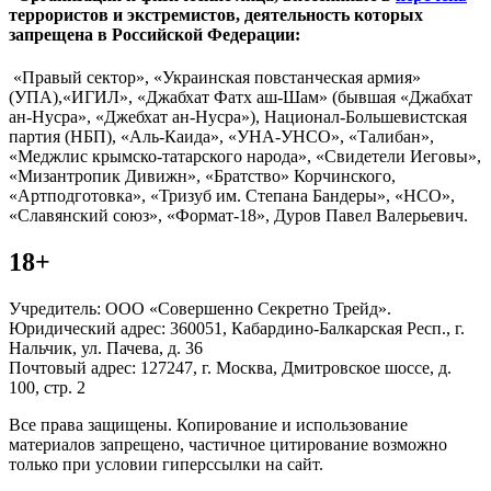
террористов и экстремистов, деятельность которых
запрещена в Российской Федерации:
«Правый сектор», «Украинская повстанческая армия»
(УПА),«ИГИЛ», «Джабхат Фатх аш-Шам» (бывшая «Джабхат
ан-Нусра», «Джебхат ан-Нусра»), Национал-Большевистская
партия (НБП), «Аль-Каида», «УНА-УНСО», «Талибан»,
«Меджлис крымско-татарского народа», «Свидетели Иеговы»,
«Мизантропик Дивижн», «Братство» Корчинского,
«Артподготовка», «Тризуб им. Степана Бандеры», «НСО»,
«Славянский союз», «Формат-18», Дуров Павел Валерьевич.
18+
Учредитель: ООО «Совершенно Секретно Трейд».
Юридический адрес: 360051, Кабардино-Балкарская Респ., г.
Нальчик, ул. Пачева, д. 36
Почтовый адрес: 127247, г. Москва, Дмитровское шоссе, д.
100, стр. 2
Все права защищены. Копирование и использование
материалов запрещено, частичное цитирование возможно
только при условии гиперссылки на сайт.