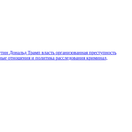
утин
Дональд Трамп
власть
организованная преступность
ные отношения и политика
расследования
криминал,