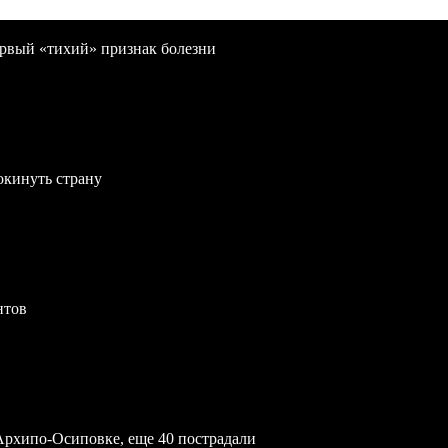
первый «тихий» признак болезни
окинуть страну
нтов
Архипо-Осиповке, еще 40 пострадали