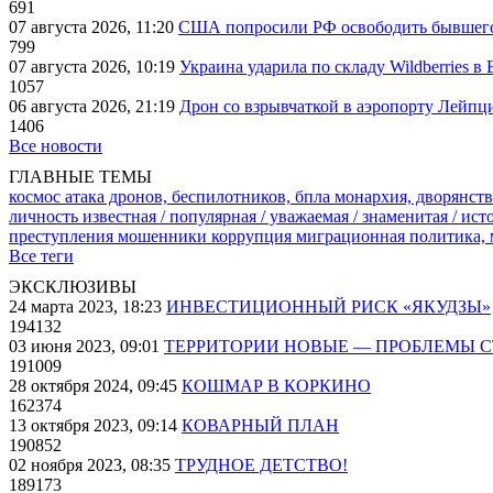
691
07 августа 2026, 11:20
США попросили РФ освободить бывшего 
799
07 августа 2026, 10:19
Украина ударила по складу Wildberries в
1057
06 августа 2026, 21:19
Дрон со взрывчаткой в аэропорту Лейпци
1406
Все новости
ГЛАВНЫЕ ТЕМЫ
космос
атака дронов, беспилотников, бпла
монархия, дворянств
личность известная / популярная / уважаемая / знаменитая / ис
преступления
мошенники
коррупция
миграционная политика,
Все теги
ЭКСКЛЮЗИВЫ
24 марта 2023, 18:23
ИНВЕСТИЦИОННЫЙ РИСК «ЯКУДЗЫ»
194132
03 июня 2023, 09:01
ТЕРРИТОРИИ НОВЫЕ — ПРОБЛЕМЫ 
191009
28 октября 2024, 09:45
КОШМАР В КОРКИНО
162374
13 октября 2023, 09:14
КОВАРНЫЙ ПЛАН
190852
02 ноября 2023, 08:35
ТРУДНОЕ ДЕТСТВО!
189173