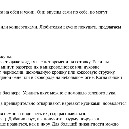
а на обед и ужин. Они вкусны сами по себе, но могут
и или конвертиками. Любителям вкусно покушать предлагаем
ожуры.
сть даже когда у вас нет времени на готовку. Если вы
5 минут, разогрев их в микроволновке или духовке.
гу, чернослив, шоколадную крошку или кокосовую стружку.
дяной бане или в сковороде на небольшом огне. Когда яблоки
 блендера. Усилить вкус можно с помощью зеленого лука,
а предварительно отваривают, нарезают кубиками, добавляется
я немного подогреть их, сыр расплавиться.
рец. Добавив соус, вы получите шаурму по-русски.
льше нравиться, как и икру. Для большей пикантности можно