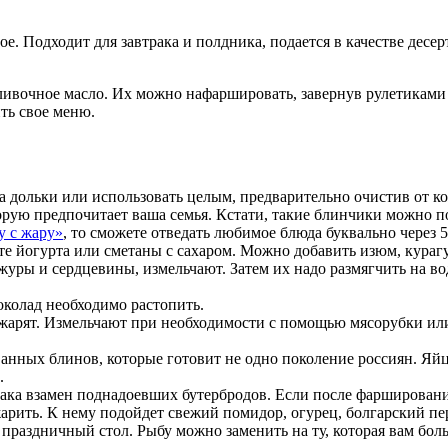
 Подходит для завтрака и полдника, подается в качестве десерт
сливочное масло. Их можно нафаршировать, завернув рулетикам
ть свое меню.
а дольки или использовать целым, предварительно очистив от к
орую предпочитает ваша семья. Кстати, такие блинчики можно пое
у с жару»
, то сможете отведать любимое блюда буквально через 
вьте йогурта или сметаны с сахаром. Можно добавить изюм, кура
уры и сердцевины, измельчают. Затем их надо размягчить на во
околад необходимо растопить.
 жарят. Измельчают при необходимости с помощью мясорубки или
анных блинов, которые готовит не одно поколение россиян. Яйц
.
рака взамен поднадоевших бутербродов. Если после фаршировани
арить. К нему подойдет свежий помидор, огурец, болгарский пе
а праздничный стол. Рыбу можно заменить на ту, которая вам бо