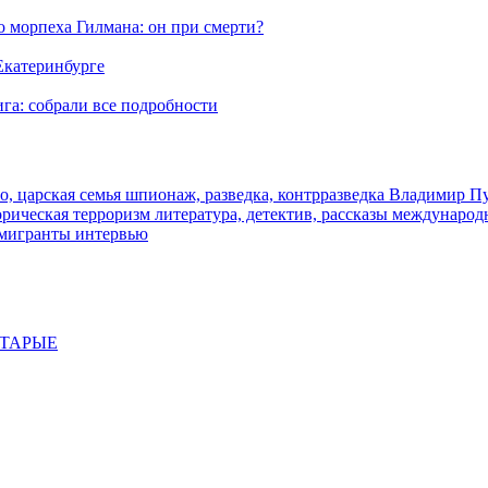
морпеха Гилмана: он при смерти?
 Екатеринбурге
га: собрали все подробности
о, царская семья
шпионаж, разведка, контрразведка
Владимир П
торическая
терроризм
литература, детектив, рассказы
международ
 мигранты
интервью
СТАРЫЕ