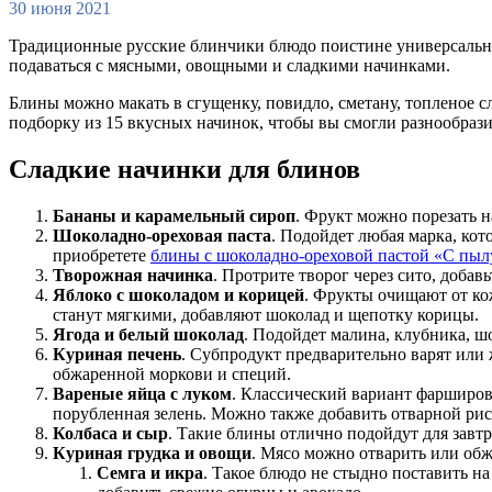
30 июня 2021
Традиционные русские блинчики блюдо поистине универсальное.
подаваться с мясными, овощными и сладкими начинками.
Блины можно макать в сгущенку, повидло, сметану, топленое 
подборку из 15 вкусных начинок, чтобы вы смогли разнообрази
Сладкие начинки для блинов
Бананы и карамельный сироп
. Фрукт можно порезать н
Шоколадно-ореховая паста
. Подойдет любая марка, кот
приобретете
блины с шоколадно-ореховой пастой «С пыл
Творожная начинка
. Протрите творог через сито, доба
Яблоко с шоколадом и корицей
. Фрукты очищают от кож
станут мягкими, добавляют шоколад и щепотку корицы.
Ягода и белый шоколад
. Подойдет малина, клубника, ш
Куриная печень
. Субпродукт предварительно варят или
обжаренной моркови и специй.
Вареные яйца с луком
. Классический вариант фарширов
порубленная зелень. Можно также добавить отварной рис
Колбаса и сыр
. Такие блины отлично подойдут для завт
Куриная грудка и овощи
. Мясо можно отварить или обж
Семга и икра
. Такое блюдо не стыдно поставить н