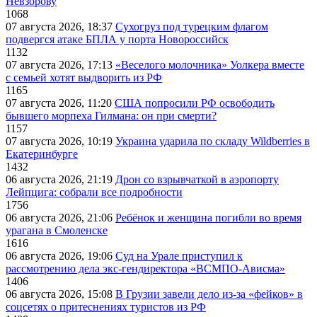
Невзорову
1068
07 августа 2026, 18:37
Сухогруз под турецким флагом
подвергся атаке БПЛА у порта Новороссийск
1132
07 августа 2026, 17:13
«Веселого молочника» Уолкера вместе
с семьей хотят выдворить из РФ
1165
07 августа 2026, 11:20
США попросили РФ освободить
бывшего морпеха Гилмана: он при смерти?
1157
07 августа 2026, 10:19
Украина ударила по складу Wildberries в
Екатеринбурге
1432
06 августа 2026, 21:19
Дрон со взрывчаткой в аэропорту
Лейпцига: собрали все подробности
1756
06 августа 2026, 21:06
Ребёнок и женщина погибли во время
урагана в Смоленске
1616
06 августа 2026, 19:06
Суд на Урале приступил к
рассмотрению дела экс-гендиректора «ВСМПО-Ависма»
1406
06 августа 2026, 15:08
В Грузии завели дело из-за «фейков» в
соцсетях о притеснениях туристов из РФ