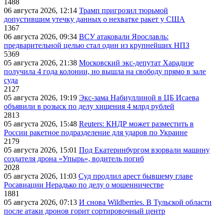
1488
06 августа 2026, 12:14
Трамп пригрозил тюрьмой
допустившим утечку данных о нехватке ракет у США
1367
06 августа 2026, 09:34
ВСУ атаковали Ярославль:
предварительной целью стал один из крупнейших НПЗ
5369
05 августа 2026, 21:38
Московский экс-депутат Харадизе
получила 4 года колонии, но вышла на свободу прямо в зале
суда
2127
05 августа 2026, 19:19
Экс-зама Набиуллиной в ЦБ Исаева
объявили в розыск по делу хищения 4 млрд рублей
2813
05 августа 2026, 15:48
Reuters: КНДР может разместить в
России ракетное подразделение для ударов по Украине
2179
05 августа 2026, 15:01
Под Екатеринбургом взорвали машину
создателя дрона «Упырь», водитель погиб
2028
05 августа 2026, 11:03
Суд продлил арест бывшему главе
Росавиации Нерадько по делу о мошенничестве
1881
05 августа 2026, 07:13
И снова Wildberries. В Тульской области
после атаки дронов горит сортировочный центр