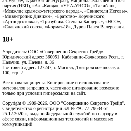
ан-Нусра», «Джебхат ан-Нусра»), Национал-Большевистская
партия (НБП), «Аль-Каида», «УНА-УНСО», «Талибан»,
«Меджлис крымско-татарского народа», «Свидетели Иеговы»,
«Мизантропик Дивижн», «Братство» Корчинского,
«Артподготовка», «Тризуб им. Степана Бандеры», «НСО»,
«Славянский союз», «Формат-18», Дуров Павел Валерьевич.
18+
Учредитель: ООО «Совершенно Секретно Трейд».
Юридический адрес: 360051, Кабардино-Балкарская Респ., г.
Нальчик, ул. Пачева, д. 36
Почтовый адрес: 127247, г. Москва, Дмитровское шоссе, д.
100, стр. 2
Все права защищены. Копирование и использование
материалов запрещено, частичное цитирование возможно
только при условии гиперссылки на сайт.
Copyright © 1989-2026. ООО "Совершенно Секретно Трейд".
Свидетельство о регистрации ЭЛ № ФС 77-79634 от
25.12.2020 г., выдано Федеральной службой по надзору в
сфере связи, информационных технологий и массовых
коммуникаций.