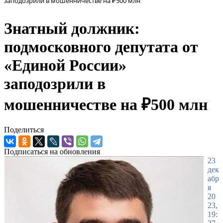
заподозрили в мошенничестве на ₽500 млн
Знатный должник:
подмосковного депутата от
«Единой России»
заподозрили в
мошенничестве на ₽500 млн
Поделиться
Подписаться на обновления
23
дек
абр
я
20
23,
19: