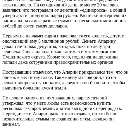
резко выросло. На сегодняшний день не менее 20 человек
заявляют, что пострадали от действий «единоросса», а общий
ущерб достиг полумиллиарда рублей. Расписки потерпевших
написаны на самые разные суммы: от нескольких миллионов
рублей до сотен тысяч долларов.
Первым на парламентария пожаловался его коллега-депутат,
одолживший ему 5 миллионов рублей. Деньги Апарину
давали не только депутаты, которых пока по делу три
человека. Слуга народа также занимал и у коммерсантов
Пушкинского округа. Кроме того, под влияние должника
попали даже сотрудники правоохранительных органов.
Пострадавшие отмечают, что Апарин прикрывался тем, что он
близок к местному главе. Также депутат говорил, что он
решает вопросы с участками, а средства он брал на то, чтобы
выкупить большие куски земли.
По словам одного из пострадавших, парламентарий
утверждал, что у него якобы есть возможность купить
несколько гектаров земли, а затем выгодно их перепродать.
Периодически Апарин даже что-то отдавал, но это были
незначительные суммы по сравнению с тем, сколько он
занимал.