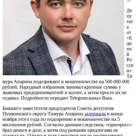
37
Де
пу
тат
а
от
«Е
ди
но
й
Ро
сси
и»
Ти
мура Апарина подозревают в мошенничестве на 500 000 000
рублей. Народный избранник занимал крупные суммы у
знакомых предпринимателей и коллег, а затем просто их не
отдавал. Подробности передает Telegram-канал Baza.
Бывшего заместителя председателя Совета депутатов
Пушкинского округа Тимура Апарина
задержали
в конце
ноября этого года по подозрению в мошенничестве на 5
миллионов рублей. Согласно данным следствия, «единоросс»
брал деньги в долг, а затем под разными предлогами не
отдавал их. Однако в ходе следствия число пострадавших