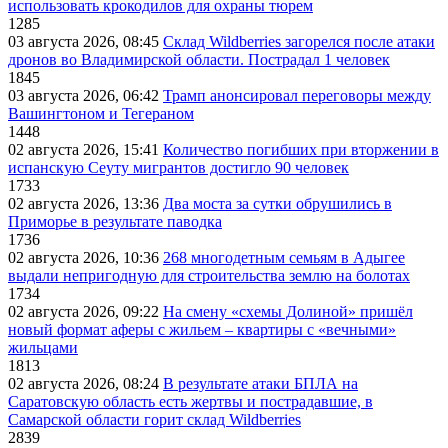
использовать крокодилов для охраны тюрем
1285
03 августа 2026, 08:45
Склад Wildberries загорелся после атаки
дронов во Владимирской области. Пострадал 1 человек
1845
03 августа 2026, 06:42
Трамп анонсировал переговоры между
Вашингтоном и Тегераном
1448
02 августа 2026, 15:41
Количество погибших при вторжении в
испанскую Сеуту мигрантов достигло 90 человек
1733
02 августа 2026, 13:36
Два моста за сутки обрушились в
Приморье в результате паводка
1736
02 августа 2026, 10:36
268 многодетным семьям в Адыгее
выдали непригодную для строительства землю на болотах
1734
02 августа 2026, 09:22
На смену «схемы Долиной» пришёл
новый формат аферы с жильем – квартиры с «вечными»
жильцами
1813
02 августа 2026, 08:24
В результате атаки БПЛА на
Саратовскую область есть жертвы и пострадавшие, в
Самарской области горит склад Wildberries
2839