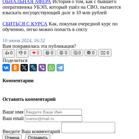
ОБНАЛЬНАЯ АФЁРА
История о том, как с бывшего
оперативника УБЭП, который ушёл на СВО, пытаются
взыскать несуществующий долг в 10 млн рублей
СБИТЬСЯ С КУРСА
Как, покупая очередной курс по
обучению, легко можно попасть в секту
10 июня 2024, 16:32
Вам понравилась эта публикация?
👍
0
👎
0
❤
0
😆
0
😡
0
🤔
0
🙈
0
🧘‍♀️
0
Поделиться
Комментарии
Оставить комментарий
Ваше имя
Ваш email
Введите Ваш комментарий
Отмена
Отправить