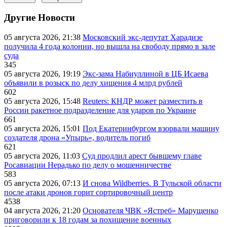
Другие Новости
05 августа 2026, 21:38
Московский экс-депутат Харадизе
получила 4 года колонии, но вышла на свободу прямо в зале
суда
345
05 августа 2026, 19:19
Экс-зама Набиуллиной в ЦБ Исаева
объявили в розыск по делу хищения 4 млрд рублей
602
05 августа 2026, 15:48
Reuters: КНДР может разместить в
России ракетное подразделение для ударов по Украине
661
05 августа 2026, 15:01
Под Екатеринбургом взорвали машину
создателя дрона «Упырь», водитель погиб
621
05 августа 2026, 11:03
Суд продлил арест бывшему главе
Росавиации Нерадько по делу о мошенничестве
583
05 августа 2026, 07:13
И снова Wildberries. В Тульской области
после атаки дронов горит сортировочный центр
4538
04 августа 2026, 21:20
Основателя ЧВК «Ястреб» Марущенко
приговорили к 18 годам за похищение военных