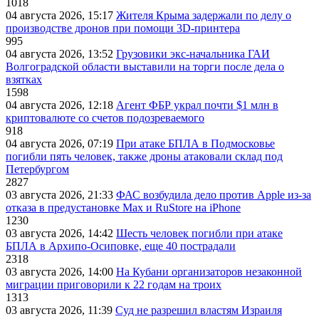
1018
04 августа 2026, 15:17
Жителя Крыма задержали по делу о
производстве дронов при помощи 3D‑принтера
995
04 августа 2026, 13:52
Грузовики экс-начальника ГАИ
Волгоградской области выставили на торги после дела о
взятках
1598
04 августа 2026, 12:18
Агент ФБР украл почти $1 млн в
криптовалюте со счетов подозреваемого
918
04 августа 2026, 07:19
При атаке БПЛА в Подмосковье
погибли пять человек, также дроны атаковали склад под
Петербургом
2827
03 августа 2026, 21:33
ФАС возбудила дело против Apple из-за
отказа в предустановке Max и RuStore на iPhone
1230
03 августа 2026, 14:42
Шесть человек погибли при атаке
БПЛА в Архипо-Осиповке, еще 40 пострадали
2318
03 августа 2026, 14:00
На Кубани организаторов незаконной
миграции приговорили к 22 годам на троих
1313
03 августа 2026, 11:39
Суд не разрешил властям Израиля