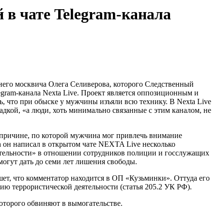
 в чате Telegram-канала
тнего москвича Олега Селиверова, которого Следственный
egram-канала Nexta Live. Проект является оппозиционным и
, что при обыске у мужчины изъяли всю технику. В Nexta Live
адкой, «а люди, хоть минимально связанные с этим каналом, не
причине, по которой мужчина мог привлечь внимание
а он написал в открытом чате NEXTA Live несколько
тельности» в отношении сотрудников полиции и госслужащих
могут дать до семи лет лишения свободы.
т, что комментатор находится в ОП «Кузьминки». Оттуда его
ию террористической деятельности (статья 205.2 УК РФ).
оторого обвиняют в вымогательстве.