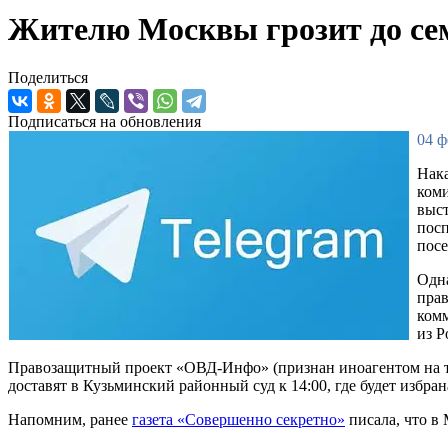
Жителю Москвы грозит до сем
Поделиться
Подписаться на обновления
04 ф
Нака
коми
выст
посп
посе
Одна
прав
комм
из Р
Правозащитный проект «ОВД-Инфо» (признан иноагентом на те
доставят в Кузьминский районный суд к 14:00, где будет избр
Напомним, ранее
газета «Совершенно секретно»
писала, что в