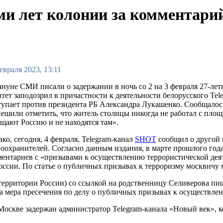
и лет колонии за комментарий
евраля 2023, 13:11
нуне СМИ писали о задержании в ночь со 2 на 3 февраля 27-ле
тет заподозрил в причастности к деятельности белорусского Tel
упает против президента РБ Александра Лукашенко. Сообщалось
ешили отметить, что житель столицы никогда не работал с площ
щают Россию и не находятся там».
ко, сегодня, 4 февраля, Telegram-канал
SHOT
сообщил о другой 
оохранителей. Согласно данным издания, в марте прошлого год
ентариев с «призывами к осуществлению террористической дея
оссии. По статье о публичных призывах к терроризму москвичу 
рритории России) со ссылкой на родственницу Селиверова пише
ана мера пресечения по делу о публичных призывах к осуществлен
 Москве задержан администратор Telegram-канала «Новый век», к