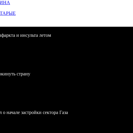
ЩИНА
СТАРЫЕ
нфаркта и инсульта летом
окинуть страну
 о начале застройки сектора Газа