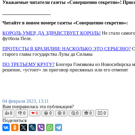
Уважаемые читатели газеты «Совершенно секретно»! Прис
____________________
Читайте в новом номере газеты «Совершенно секретно»:
КОРОЛЬ УМЕР, ДА ЗДРАВСТВУЕТ КОРОЛЬ!
Не стало самого
футбола Пеле.
ПРОТЕСТЫ В БРАЗИЛИИ: НАСКОЛЬКО ЭТО СЕРЬЕЗНО?
С
старого главы государства Лулы да Сильвы
ПО ТРЕТЬЕМУ КРУГУ?
Блогера Гомзякова из Новосибирска м
решение, «устоит» ли приговор присяжных или его отменят
04 февраля 2023, 13:11
Вам понравилась эта публикация?
👍
0
👎
0
❤
0
😆
0
😡
0
🤔
0
🙈
0
🧘‍♀️
0
Поделиться