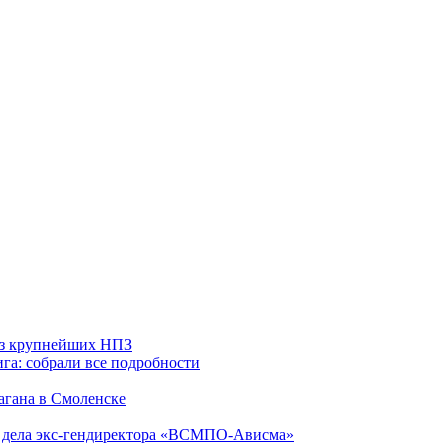
 из крупнейших НПЗ
га: собрали все подробности
агана в Смоленске
ю дела экс-гендиректора «ВСМПО-Ависма»