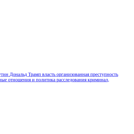
утин
Дональд Трамп
власть
организованная преступность
ные отношения и политика
расследования
криминал,