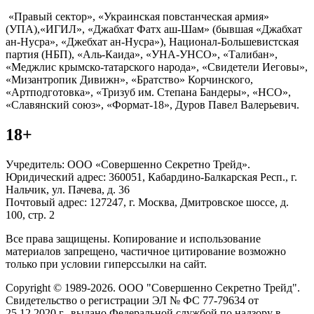
«Правый сектор», «Украинская повстанческая армия»
(УПА),«ИГИЛ», «Джабхат Фатх аш-Шам» (бывшая «Джабхат
ан-Нусра», «Джебхат ан-Нусра»), Национал-Большевистская
партия (НБП), «Аль-Каида», «УНА-УНСО», «Талибан»,
«Меджлис крымско-татарского народа», «Свидетели Иеговы»,
«Мизантропик Дивижн», «Братство» Корчинского,
«Артподготовка», «Тризуб им. Степана Бандеры», «НСО»,
«Славянский союз», «Формат-18», Дуров Павел Валерьевич.
18+
Учредитель: ООО «Совершенно Секретно Трейд».
Юридический адрес: 360051, Кабардино-Балкарская Респ., г.
Нальчик, ул. Пачева, д. 36
Почтовый адрес: 127247, г. Москва, Дмитровское шоссе, д.
100, стр. 2
Все права защищены. Копирование и использование
материалов запрещено, частичное цитирование возможно
только при условии гиперссылки на сайт.
Copyright © 1989-2026. ООО "Совершенно Секретно Трейд".
Свидетельство о регистрации ЭЛ № ФС 77-79634 от
25.12.2020 г., выдано Федеральной службой по надзору в