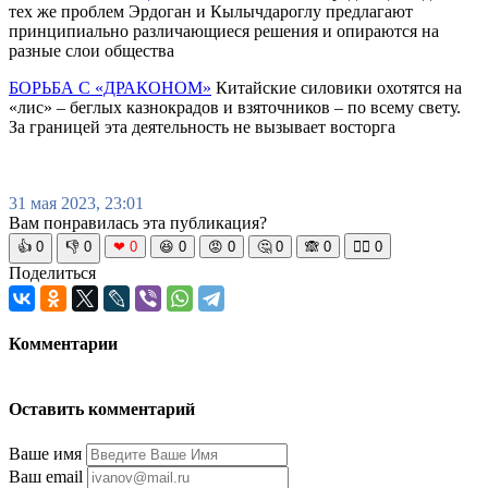
тех же проблем Эрдоган и Кылычдароглу предлагают
принципиально различающиеся решения и опираются на
разные слои общества
БОРЬБА С «ДРАКОНОМ»
Китайские силовики охотятся на
«лис» – беглых казнокрадов и взяточников – по всему свету.
За границей эта деятельность не вызывает восторга
31 мая 2023, 23:01
Вам понравилась эта публикация?
👍
0
👎
0
❤
0
😆
0
😡
0
🤔
0
🙈
0
🧘‍♀️
0
Поделиться
Комментарии
Оставить комментарий
Ваше имя
Ваш email