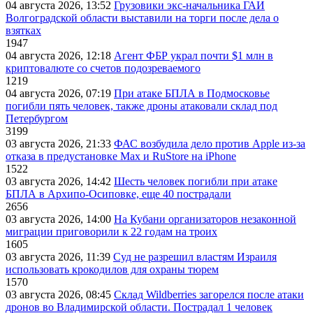
04 августа 2026, 13:52
Грузовики экс-начальника ГАИ
Волгоградской области выставили на торги после дела о
взятках
1947
04 августа 2026, 12:18
Агент ФБР украл почти $1 млн в
криптовалюте со счетов подозреваемого
1219
04 августа 2026, 07:19
При атаке БПЛА в Подмосковье
погибли пять человек, также дроны атаковали склад под
Петербургом
3199
03 августа 2026, 21:33
ФАС возбудила дело против Apple из-за
отказа в предустановке Max и RuStore на iPhone
1522
03 августа 2026, 14:42
Шесть человек погибли при атаке
БПЛА в Архипо-Осиповке, еще 40 пострадали
2656
03 августа 2026, 14:00
На Кубани организаторов незаконной
миграции приговорили к 22 годам на троих
1605
03 августа 2026, 11:39
Суд не разрешил властям Израиля
использовать крокодилов для охраны тюрем
1570
03 августа 2026, 08:45
Склад Wildberries загорелся после атаки
дронов во Владимирской области. Пострадал 1 человек