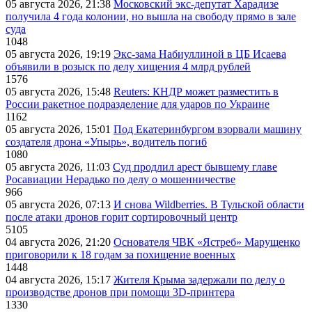
05 августа 2026, 21:38
Московский экс-депутат Харадизе
получила 4 года колонии, но вышла на свободу прямо в зале
суда
1048
05 августа 2026, 19:19
Экс-зама Набиуллиной в ЦБ Исаева
объявили в розыск по делу хищения 4 млрд рублей
1576
05 августа 2026, 15:48
Reuters: КНДР может разместить в
России ракетное подразделение для ударов по Украине
1162
05 августа 2026, 15:01
Под Екатеринбургом взорвали машину
создателя дрона «Упырь», водитель погиб
1080
05 августа 2026, 11:03
Суд продлил арест бывшему главе
Росавиации Нерадько по делу о мошенничестве
966
05 августа 2026, 07:13
И снова Wildberries. В Тульской области
после атаки дронов горит сортировочный центр
5105
04 августа 2026, 21:20
Основателя ЧВК «Ястреб» Марущенко
приговорили к 18 годам за похищение военных
1448
04 августа 2026, 15:17
Жителя Крыма задержали по делу о
производстве дронов при помощи 3D‑принтера
1330