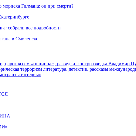
морпеха Гилмана: он при смерти?
 Екатеринбурге
га: собрали все подробности
агана в Смоленске
о, царская семья
шпионаж, разведка, контрразведка
Владимир П
торическая
терроризм
литература, детектив, рассказы
международ
 мигранты
интервью
ТСЯ
ЩИНА
МИ»