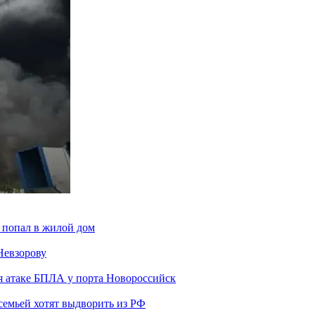
 попал в жилой дом
Невзорову
я атаке БПЛА у порта Новороссийск
семьей хотят выдворить из РФ