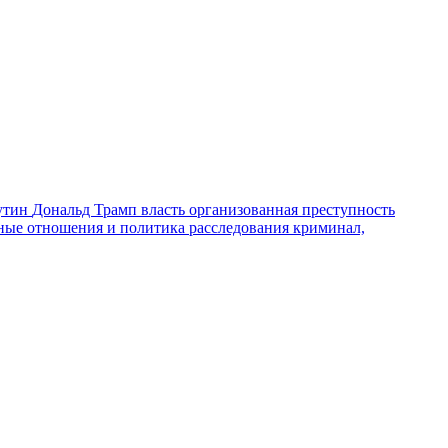
утин
Дональд Трамп
власть
организованная преступность
ные отношения и политика
расследования
криминал,