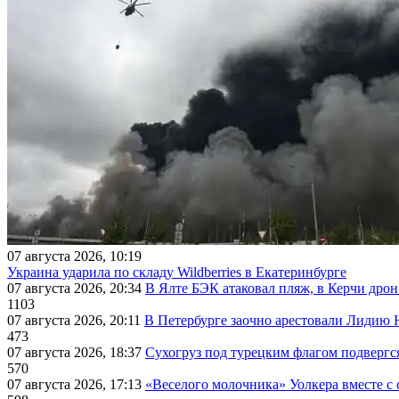
07 августа 2026, 10:19
Украина ударила по складу Wildberries в Екатеринбурге
07 августа 2026, 20:34
В Ялте БЭК атаковал пляж, в Керчи дрон
1103
07 августа 2026, 20:11
В Петербурге заочно арестовали Лидию 
473
07 августа 2026, 18:37
Сухогруз под турецким флагом подвергс
570
07 августа 2026, 17:13
«Веселого молочника» Уолкера вместе с 