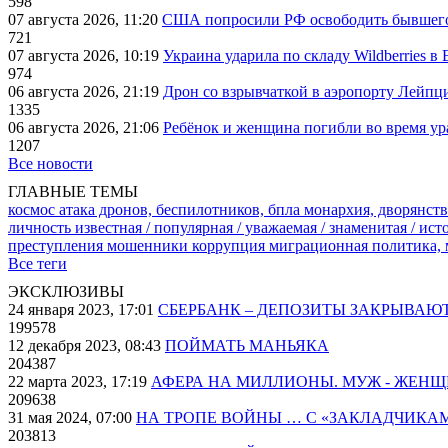
598
07 августа 2026, 11:20
США попросили РФ освободить бывшего 
721
07 августа 2026, 10:19
Украина ударила по складу Wildberries в
974
06 августа 2026, 21:19
Дрон со взрывчаткой в аэропорту Лейпци
1335
06 августа 2026, 21:06
Ребёнок и женщина погибли во время ур
1207
Все новости
ГЛАВНЫЕ ТЕМЫ
космос
атака дронов, беспилотников, бпла
монархия, дворянств
личность известная / популярная / уважаемая / знаменитая / ис
преступления
мошенники
коррупция
миграционная политика,
Все теги
ЭКСКЛЮЗИВЫ
24 января 2023, 17:01
СБЕРБАНК – ДЕПОЗИТЫ ЗАКРЫВАЮ
199578
12 декабря 2023, 08:43
ПОЙМАТЬ МАНЬЯКА
204387
22 марта 2023, 17:19
АФЕРА НА МИЛЛИОНЫ. МУЖ - ЖЕН
209638
31 мая 2024, 07:00
НА ТРОПЕ ВОЙНЫ … С «ЗАКЛАДЧИКА
203813