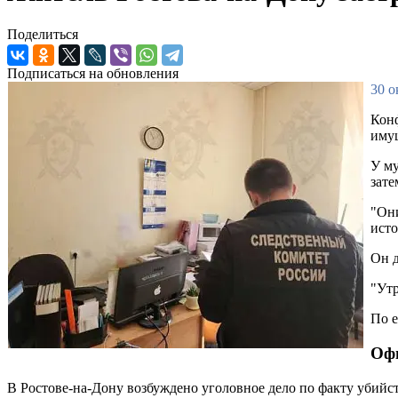
Поделиться
Подписаться на обновления
30 о
Конф
имущ
У му
зате
"Они
исто
Он д
"Утр
По е
Оф
В Ростове-на-Дону возбуждено уголовное дело по факту убийс