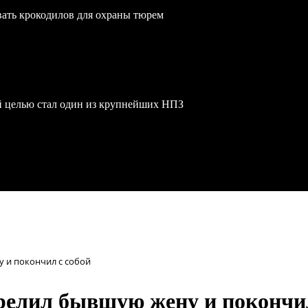
вать крокодилов для охраны тюрем
й целью стал один из крупнейших НПЗ
 и покончил с собой
релил бывшую жену и покончил