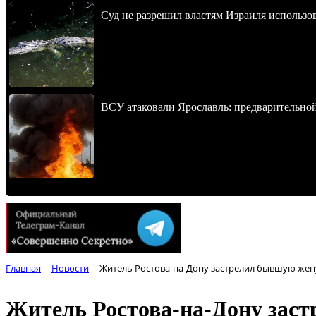
Суд не разрешил властям Израиля использо
ВСУ атаковали Ярославль: предварительно
Главная
Новости
Житель Ростова-на-Дону застрелил бывшую жену
Житель Ростова-на-Дону заст