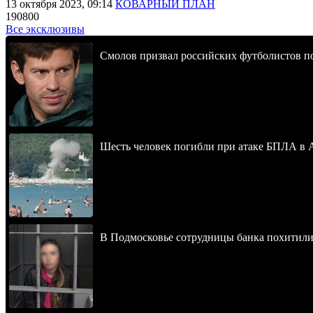
13 октября 2023, 09:14
КОВАРНЫЙ ПЛАН
190800
Все эксклюзивы
Смолов призвал российских футболистов п
Шесть человек погибли при атаке БПЛА в 
В Подмосковье сотрудницы банка похитили