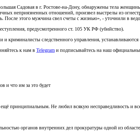
 Большая Садовая в г. Ростове-на-Дону, обнаружены тела женщи
ичных неприязненных отношений, произвел выстрелы из огнестр
. После этого мужчина свел счеты с жизнью», - уточнили в ведо
еступления, предусмотренного ст. 105 УК РФ (убийство).
ли и криминалисты следственного управления, устанавливаются
иняйтесь к нам в
Telegram
и подписывайтесь на наш официальны
в и что им за это будет
ещё принципиальным. Не любил всякую несправедливость и всегда
льностью органов внутренних дел прокуратуры одной из област