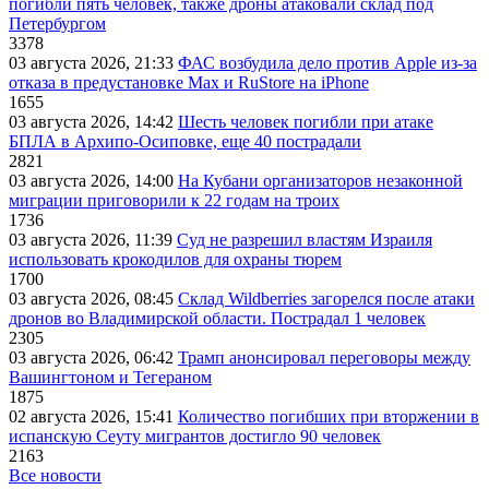
погибли пять человек, также дроны атаковали склад под
Петербургом
3378
03 августа 2026, 21:33
ФАС возбудила дело против Apple из-за
отказа в предустановке Max и RuStore на iPhone
1655
03 августа 2026, 14:42
Шесть человек погибли при атаке
БПЛА в Архипо-Осиповке, еще 40 пострадали
2821
03 августа 2026, 14:00
На Кубани организаторов незаконной
миграции приговорили к 22 годам на троих
1736
03 августа 2026, 11:39
Суд не разрешил властям Израиля
использовать крокодилов для охраны тюрем
1700
03 августа 2026, 08:45
Склад Wildberries загорелся после атаки
дронов во Владимирской области. Пострадал 1 человек
2305
03 августа 2026, 06:42
Трамп анонсировал переговоры между
Вашингтоном и Тегераном
1875
02 августа 2026, 15:41
Количество погибших при вторжении в
испанскую Сеуту мигрантов достигло 90 человек
2163
Все новости