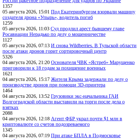
России ракетное подразделение для ударов по Украине
1357
05 августа 2026, 15:01
Под Екатеринбургом взорвали машину
создателя дрона «Упырь», водитель погиб
1259
05 августа 2026, 11:03
Суд продлил арест бывшему главе
Росавиации Нерадько по делу о мошенничестве
1127
05 августа 2026, 07:13
И снова Wildberries. В Тульской области
после атаки дронов горит сортировочный центр
5326
04 августа 2026, 21:20
Основателя ЧВК «Ястреб» Марущенко
приговорили к 18 годам за похищение военных
1621
04 августа 2026, 15:17
Жителя Крыма задержали по делу о
производстве дронов при помощи 3D‑принтера
1464
04 августа 2026, 13:52
Грузовики экс-начальника ГАИ
Волгоградской области выставили на торги после дела о
взятках
2088
04 августа 2026, 12:18
Агент ФБР украл почти $1 млн в
криптовалюте со счетов подозреваемого
1345
04 августа 2026, 07:19
При атаке БПЛА в Подмосковье