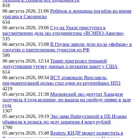
818
06 августа 2026, 21:06
Ребёнок и женщина погибли во время
урагана в Смоленске
634
06 августа 2026, 19:06
Суд на Урале приступил к
рассмотрению дела экс-гендиректора «ВСМПО-Ависма»
535
06 августа 2026, 15:08
В Грузии завели дело из-за «фейков» в
соцсетях о притеснениях туристов из РФ
599
06 августа 2026, 12:14
Трамп пригрозил тюрьмой
допустившим утечку данных о нехватке ракет у США
614
06 августа 2026, 09:34
ВСУ атаковали Ярославль:
предварительной целью стал один из крупнейших НПЗ
4219
05 августа 2026, 21:38
Московский экс-депутат Харадизе
получила 4 года колонии, но вышла на свободу прямо в зале
суда
1307
05 августа 2026, 19:19
Экс-зама Набиуллиной в ЦБ Исаева
объявили в розыск по делу хищения 4 млрд рублей
1790
05 августа 2026, 15:48
Reuters: КНДР может разместить в