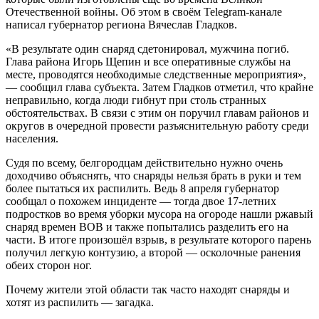
Отечественной войны. Об этом в своём Telegram-канале
написал губернатор региона Вячеслав Гладков.
«В результате один снаряд сдетонировал, мужчина погиб.
Глава района Игорь Щепин и все оперативные службы на
месте, проводятся необходимые следственные мероприятия»,
— сообщил глава субъекта. Затем Гладков отметил, что крайне
неправильно, когда люди гибнут при столь странных
обстоятельствах. В связи с этим он поручил главам районов и
округов в очередной провести разъяснительную работу среди
населения.
Судя по всему, белгородцам действительно нужно очень
доходчиво объяснять, что снаряды нельзя брать в руки и тем
более пытаться их распилить. Ведь 8 апреля губернатор
сообщал о похожем инциденте — тогда двое 17-летних
подростков во время уборки мусора на огороде нашли ржавый
снаряд времен ВОВ и также попытались разделить его на
части. В итоге произошёл взрыв, в результате которого парень
получил легкую контузию, а второй — осколочные ранения
обеих сторон ног.
Почему жители этой области так часто находят снаряды и
хотят из распилить — загадка.