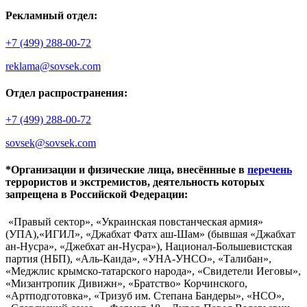
Рекламный отдел:
+7 (499) 288-00-72
reklama@sovsek.com
Отдел распространения:
+7 (499) 288-00-72
sovsek@sovsek.com
*Организации и физические лица, внесённные в
перечень
террористов и экстремистов, деятельность которых
запрещена в Российской Федерации:
«Правый сектор», «Украинская повстанческая армия»
(УПА),«ИГИЛ», «Джабхат Фатх аш-Шам» (бывшая «Джабхат
ан-Нусра», «Джебхат ан-Нусра»), Национал-Большевистская
партия (НБП), «Аль-Каида», «УНА-УНСО», «Талибан»,
«Меджлис крымско-татарского народа», «Свидетели Иеговы»,
«Мизантропик Дивижн», «Братство» Корчинского,
«Артподготовка», «Тризуб им. Степана Бандеры», «НСО»,