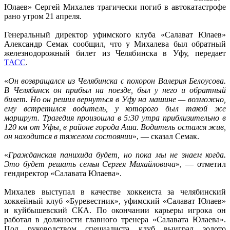
Юлаев» Сергей Михалев трагически погиб в автокатастрофе
рано утром 21 апреля.
Генеральный директор уфимского клуба «Салават Юлаев»
Александр Семак сообщил, что у Михалева был обратный
железнодорожный билет из Челябинска в Уфу, передает
ТАСС
.
«
Он возвращался из Челябинска с похорон Валерия Белоусова.
В Челябинск он прибыл на поезде, был у него и обратный
билет. Но он решил вернуться в Уфу на машине — возможно,
ему встретился водитель, у которого был такой же
маршрут. Трагедия произошла в 5:30 утра приблизительно в
120 км от Уфы, в районе города Аша. Водитель остался жив,
он находится в тяжелом состоянии
», — сказал Семак.
«
Гражданская панихида будет, но пока мы не знаем когда.
Это будет решать семья Сергея Михайловича
», — отметил
гендиректор «Салавата Юлаева».
Михалев выступал в качестве хоккеиста за челябинский
хоккейный клуб «Буревестник», уфимский «Салават Юлаев»
и куйбышевский СКА. По окончании карьеры игрока он
работал в должности главного тренера «Салавата Юлаева».
Под руководством специалиста клуб выиграл золото