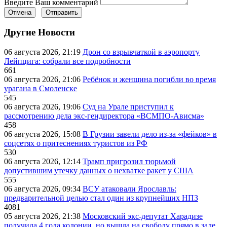
Введите Ваш комментарий
Отмена
Отправить
Другие Новости
06 августа 2026, 21:19
Дрон со взрывчаткой в аэропорту
Лейпцига: собрали все подробности
661
06 августа 2026, 21:06
Ребёнок и женщина погибли во время
урагана в Смоленске
545
06 августа 2026, 19:06
Суд на Урале приступил к
рассмотрению дела экс-гендиректора «ВСМПО-Ависма»
458
06 августа 2026, 15:08
В Грузии завели дело из-за «фейков» в
соцсетях о притеснениях туристов из РФ
530
06 августа 2026, 12:14
Трамп пригрозил тюрьмой
допустившим утечку данных о нехватке ракет у США
555
06 августа 2026, 09:34
ВСУ атаковали Ярославль:
предварительной целью стал один из крупнейших НПЗ
4081
05 августа 2026, 21:38
Московский экс-депутат Харадизе
получила 4 года колонии, но вышла на свободу прямо в зале