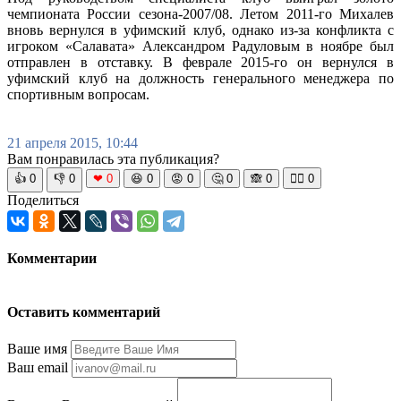
чемпионата России сезона-2007/08. Летом 2011-го Михалев
вновь вернулся в уфимский клуб, однако из-за конфликта с
игроком «Салавата» Александром Радуловым в ноябре был
отправлен в отставку. В феврале 2015-го он вернулся в
уфимский клуб на должность генерального менеджера по
спортивным вопросам.
21 апреля 2015, 10:44
Вам понравилась эта публикация?
👍
0
👎
0
❤
0
😆
0
😡
0
🤔
0
🙈
0
🧘‍♀️
0
Поделиться
Комментарии
Оставить комментарий
Ваше имя
Ваш email