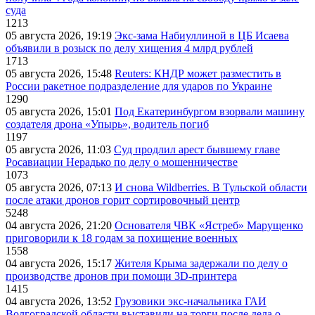
суда
1213
05 августа 2026, 19:19
Экс-зама Набиуллиной в ЦБ Исаева
объявили в розыск по делу хищения 4 млрд рублей
1713
05 августа 2026, 15:48
Reuters: КНДР может разместить в
России ракетное подразделение для ударов по Украине
1290
05 августа 2026, 15:01
Под Екатеринбургом взорвали машину
создателя дрона «Упырь», водитель погиб
1197
05 августа 2026, 11:03
Суд продлил арест бывшему главе
Росавиации Нерадько по делу о мошенничестве
1073
05 августа 2026, 07:13
И снова Wildberries. В Тульской области
после атаки дронов горит сортировочный центр
5248
04 августа 2026, 21:20
Основателя ЧВК «Ястреб» Марущенко
приговорили к 18 годам за похищение военных
1558
04 августа 2026, 15:17
Жителя Крыма задержали по делу о
производстве дронов при помощи 3D‑принтера
1415
04 августа 2026, 13:52
Грузовики экс-начальника ГАИ
Волгоградской области выставили на торги после дела о