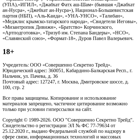
(УПА),«ИГИЛ», «Джабхат Фатх аш-Шам» (бывшая «Джабхат
ан-Нусра», «Джебхат ан-Нусра»), Национал-Большевистская
партия (НБП), «Аль-Каида», «УНА-УНСО», «Талибан»,
«Меджлис крымско-татарского народа», «Свидетели Иеговы»,
«Мизантропик Дивижн», «Братство» Корчинского,
«Артподготовка», «Тризуб им. Степана Бандеры», «НСО»,
«Славянский союз», «Формат-18», Дуров Павел Валерьевич.
18+
Учредитель: ООО «Совершенно Секретно Трейд».
Юридический адрес: 360051, Кабардино-Балкарская Респ., г.
Нальчик, ул. Пачева, д. 36
Почтовый адрес: 127247, г. Москва, Дмитровское шоссе, д.
100, стр. 2
Все права защищены. Копирование и использование
материалов запрещено, частичное цитирование возможно
только при условии гиперссылки на сайт.
Copyright © 1989-2026. ООО "Совершенно Секретно Трейд".
Свидетельство о регистрации ЭЛ № ФС 77-79634 от
25.12.2020 г., выдано Федеральной службой по надзору в
сфере связи, информационных технологий и массовых