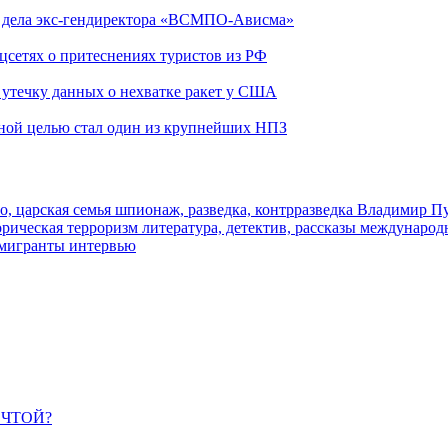
ю дела экс-гендиректора «ВСМПО-Ависма»
оцсетях о притеснениях туристов из РФ
утечку данных о нехватке ракет у США
ьной целью стал один из крупнейших НПЗ
о, царская семья
шпионаж, разведка, контрразведка
Владимир П
торическая
терроризм
литература, детектив, рассказы
международ
 мигранты
интервью
ЕЧТОЙ?