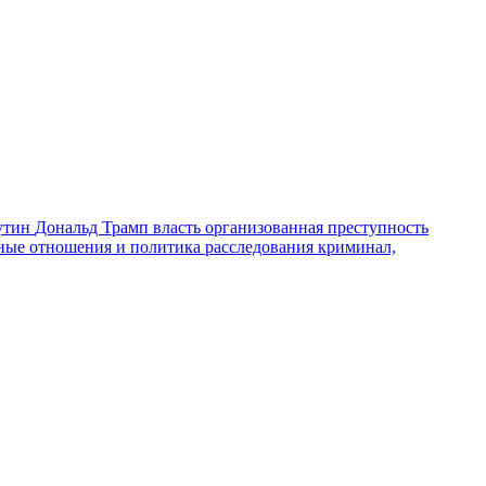
утин
Дональд Трамп
власть
организованная преступность
ные отношения и политика
расследования
криминал,