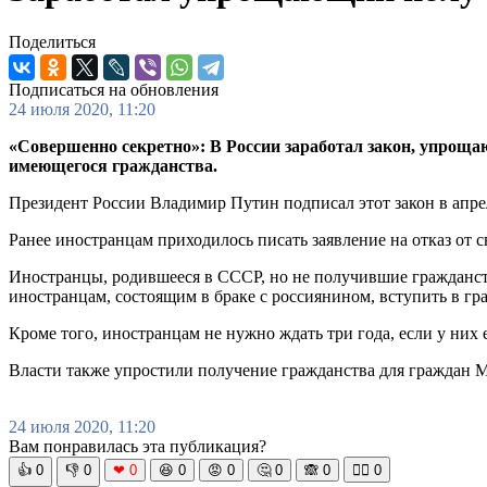
Поделиться
Подписаться на обновления
24 июля 2020, 11:20
«Совершенно секретно»: В России заработал закон, упроща
имеющегося гражданства.
Президент России Владимир Путин подписал этот закон в апре
Ранее иностранцам приходилось писать заявление на отказ от с
Иностранцы, родившееся в СССР, но не получившие гражданство
иностранцам, состоящим в браке с россиянином, вступить в гр
Кроме того, иностранцам не нужно ждать три года, если у них 
Власти также упростили получение гражданства для граждан М
24 июля 2020, 11:20
Вам понравилась эта публикация?
👍
0
👎
0
❤
0
😆
0
😡
0
🤔
0
🙈
0
🧘‍♀️
0