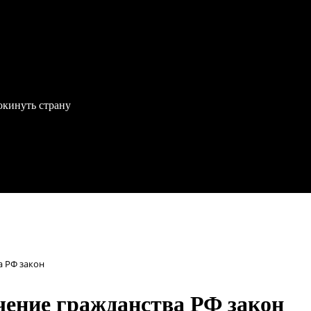
окинуть страну
 РФ закон
ение гражданства РФ закон