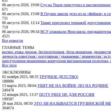
831
06 августа 2026, 19:06
Суд на Урале приступил к рассмотрени
671
06 августа 2026, 15:08
В Грузии завели дело из-за «фейков» в с
731
06 августа 2026, 12:14
Трамп пригрозил тюрьмой допустившим 
719
06 августа 2026, 09:34
ВСУ атаковали Ярославль: предварител
4521
Все новости
ГЛАВНЫЕ ТЕМЫ
космос
атака дронов, беспилотников, бпла
монархия, дворянств
личность известная / популярная / уважаемая / знаменитая / ис
преступления
мошенники
коррупция
миграционная политика,
Все теги
ЭКСКЛЮЗИВЫ
02 ноября 2023, 08:35
ТРУДНОЕ ДЕТСТВО!
188886
13 марта 2023, 08:04
УБИТ НЕ НА ВОЙНЕ, НО НА РОДИНЕ
240478
12 января 2023, 13:37
DUTY FREE НЕ ДЛЯ РОССИИ
199587
28 мая 2024, 08:50
ЭТО ЛИ НАЗЫВАЕТСЯ ГРУЗИНСКОЙ М
304674