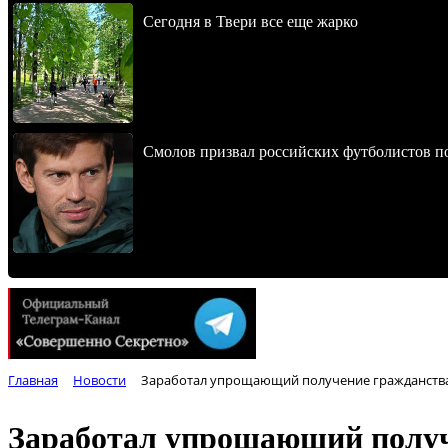
Сегодня в Твери все еще жарко
Смолов призвал российских футболистов п
Главная
Новости
Заработал упрощающий получение гражданства
Заработал упрощающий получ