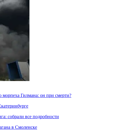
морпеха Гилмана: он при смерти?
 Екатеринбурге
га: собрали все подробности
агана в Смоленске