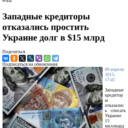
млрд
Западные кредиторы
отказались простить
Украине долг в $15 млрд
Поделиться
Подписаться на обновления
09 апреля
2015,
17:41
Западные
кредитор
ы
отказалис
ь списать
Украине
15
миллиард