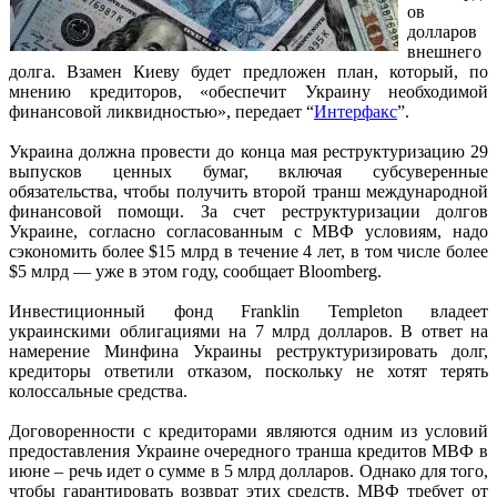
ов
долларов
внешнего
долга. Взамен Киеву будет предложен план, который, по
мнению кредиторов, «обеспечит Украину необходимой
финансовой ликвидностью», передает “
Интерфакс
”.
Украина должна провести до конца мая реструктуризацию 29
выпусков ценных бумаг, включая субсуверенные
обязательства, чтобы получить второй транш международной
финансовой помощи. За счет реструктуризации долгов
Украине, согласно согласованным с МВФ условиям, надо
сэкономить более $15 млрд в течение 4 лет, в том числе более
$5 млрд — уже в этом году, сообщает Bloomberg.
Инвестиционный фонд Franklin Templeton владеет
украинскими облигациями на 7 млрд долларов. В ответ на
намерение Минфина Украины реструктуризировать долг,
кредиторы ответили отказом, поскольку не хотят терять
колоссальные средства.
Договоренности с кредиторами являются одним из условий
предоставления Украине очередного транша кредитов МВФ в
июне – речь идет о сумме в 5 млрд долларов. Однако для того,
чтобы гарантировать возврат этих средств, МВФ требует от