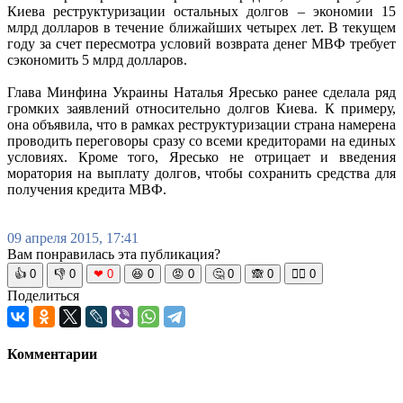
Киева реструктуризации остальных долгов – экономии 15
млрд долларов в течение ближайших четырех лет. В текущем
году за счет пересмотра условий возврата денег МВФ требует
сэкономить 5 млрд долларов.
Глава Минфина Украины Наталья Яресько ранее сделала ряд
громких заявлений относительно долгов Киева. К примеру,
она объявила, что в рамках реструктуризации страна намерена
проводить переговоры сразу со всеми кредиторами на единых
условиях. Кроме того, Яресько не отрицает и введения
моратория на выплату долгов, чтобы сохранить средства для
получения кредита МВФ.
09 апреля 2015, 17:41
Вам понравилась эта публикация?
👍
0
👎
0
❤
0
😆
0
😡
0
🤔
0
🙈
0
🧘‍♀️
0
Поделиться
Комментарии