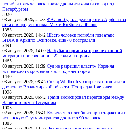
погибли пять человек, также дроны атаковали склад под
Петербургом
3020
03 августа 2026, 21:33
ФАС возбудила дело против Apple из-за
отказа в предустановке Max и RuStore на iPhone
1383
03 августа 2026, 14:42
Шесть человек погибли при атаке
БПЛА в Архипо-Осиповке, еще 40 пострадали
2491
03 августа 2026, 14:00
На Кубани организаторов незаконной
миграции приговорили к 22 годам на троих
1465
03 августа 2026, 11:39
Суд не разрешил властям Израиля
использовать крокодилов для охраны тюрем
1430
03 августа 2026, 08:45
Склад Wildberries загорелся после атаки
дронов во Владимирской области. Пострадал 1 человек
1998
03 августа 2026, 06:42
Трамп анонсировал переговоры между
Вашингтоном и Тегераном
1603
02 августа 2026, 15:41
Количество погибших при вторжении в
испанскую Сеуту мигрантов достигло 90 человек
1885
02 августа 2026, 13:36
Два моста за сутки обрушились в