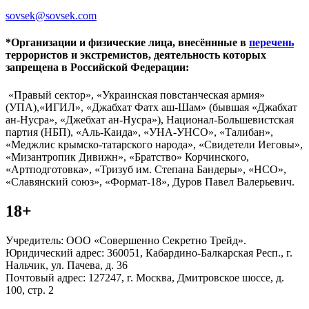
sovsek@sovsek.com
*Организации и физические лица, внесённные в
перечень
террористов и экстремистов, деятельность которых
запрещена в Российской Федерации:
«Правый сектор», «Украинская повстанческая армия»
(УПА),«ИГИЛ», «Джабхат Фатх аш-Шам» (бывшая «Джабхат
ан-Нусра», «Джебхат ан-Нусра»), Национал-Большевистская
партия (НБП), «Аль-Каида», «УНА-УНСО», «Талибан»,
«Меджлис крымско-татарского народа», «Свидетели Иеговы»,
«Мизантропик Дивижн», «Братство» Корчинского,
«Артподготовка», «Тризуб им. Степана Бандеры», «НСО»,
«Славянский союз», «Формат-18», Дуров Павел Валерьевич.
18+
Учредитель: ООО «Совершенно Секретно Трейд».
Юридический адрес: 360051, Кабардино-Балкарская Респ., г.
Нальчик, ул. Пачева, д. 36
Почтовый адрес: 127247, г. Москва, Дмитровское шоссе, д.
100, стр. 2