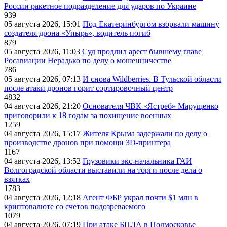
России ракетное подразделение для ударов по Украине
939
05 августа 2026, 15:01
Под Екатеринбургом взорвали машину
создателя дрона «Упырь», водитель погиб
879
05 августа 2026, 11:03
Суд продлил арест бывшему главе
Росавиации Нерадько по делу о мошенничестве
786
05 августа 2026, 07:13
И снова Wildberries. В Тульской области
после атаки дронов горит сортировочный центр
4832
04 августа 2026, 21:20
Основателя ЧВК «Ястреб» Марущенко
приговорили к 18 годам за похищение военных
1259
04 августа 2026, 15:17
Жителя Крыма задержали по делу о
производстве дронов при помощи 3D‑принтера
1167
04 августа 2026, 13:52
Грузовики экс-начальника ГАИ
Волгоградской области выставили на торги после дела о
взятках
1783
04 августа 2026, 12:18
Агент ФБР украл почти $1 млн в
криптовалюте со счетов подозреваемого
1079
04 августа 2026, 07:19
При атаке БПЛА в Подмосковье