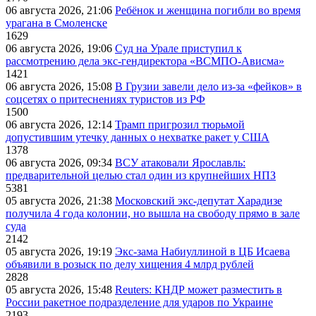
06 августа 2026, 21:06
Ребёнок и женщина погибли во время
урагана в Смоленске
1629
06 августа 2026, 19:06
Суд на Урале приступил к
рассмотрению дела экс-гендиректора «ВСМПО-Ависма»
1421
06 августа 2026, 15:08
В Грузии завели дело из-за «фейков» в
соцсетях о притеснениях туристов из РФ
1500
06 августа 2026, 12:14
Трамп пригрозил тюрьмой
допустившим утечку данных о нехватке ракет у США
1378
06 августа 2026, 09:34
ВСУ атаковали Ярославль:
предварительной целью стал один из крупнейших НПЗ
5381
05 августа 2026, 21:38
Московский экс-депутат Харадизе
получила 4 года колонии, но вышла на свободу прямо в зале
суда
2142
05 августа 2026, 19:19
Экс-зама Набиуллиной в ЦБ Исаева
объявили в розыск по делу хищения 4 млрд рублей
2828
05 августа 2026, 15:48
Reuters: КНДР может разместить в
России ракетное подразделение для ударов по Украине
2193