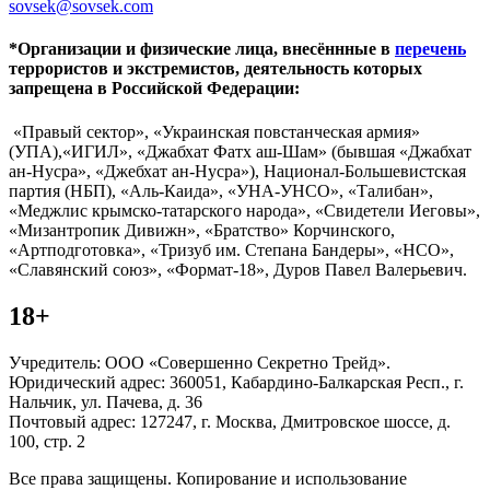
sovsek@sovsek.com
*Организации и физические лица, внесённные в
перечень
террористов и экстремистов, деятельность которых
запрещена в Российской Федерации:
«Правый сектор», «Украинская повстанческая армия»
(УПА),«ИГИЛ», «Джабхат Фатх аш-Шам» (бывшая «Джабхат
ан-Нусра», «Джебхат ан-Нусра»), Национал-Большевистская
партия (НБП), «Аль-Каида», «УНА-УНСО», «Талибан»,
«Меджлис крымско-татарского народа», «Свидетели Иеговы»,
«Мизантропик Дивижн», «Братство» Корчинского,
«Артподготовка», «Тризуб им. Степана Бандеры», «НСО»,
«Славянский союз», «Формат-18», Дуров Павел Валерьевич.
18+
Учредитель: ООО «Совершенно Секретно Трейд».
Юридический адрес: 360051, Кабардино-Балкарская Респ., г.
Нальчик, ул. Пачева, д. 36
Почтовый адрес: 127247, г. Москва, Дмитровское шоссе, д.
100, стр. 2
Все права защищены. Копирование и использование