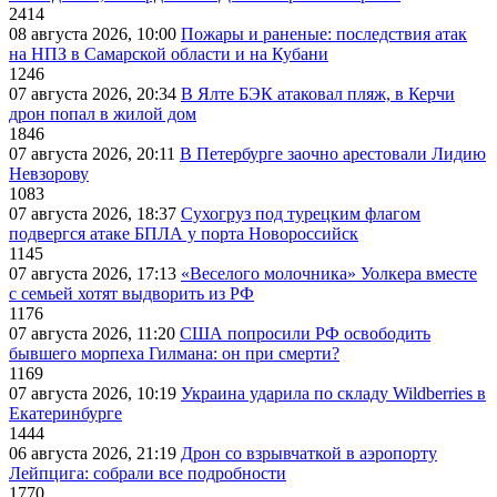
2414
08 августа 2026, 10:00
Пожары и раненые: последствия атак
на НПЗ в Самарской области и на Кубани
1246
07 августа 2026, 20:34
В Ялте БЭК атаковал пляж, в Керчи
дрон попал в жилой дом
1846
07 августа 2026, 20:11
В Петербурге заочно арестовали Лидию
Невзорову
1083
07 августа 2026, 18:37
Сухогруз под турецким флагом
подвергся атаке БПЛА у порта Новороссийск
1145
07 августа 2026, 17:13
«Веселого молочника» Уолкера вместе
с семьей хотят выдворить из РФ
1176
07 августа 2026, 11:20
США попросили РФ освободить
бывшего морпеха Гилмана: он при смерти?
1169
07 августа 2026, 10:19
Украина ударила по складу Wildberries в
Екатеринбурге
1444
06 августа 2026, 21:19
Дрон со взрывчаткой в аэропорту
Лейпцига: собрали все подробности
1770