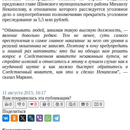
предложил главе Шимского муниципального района Михаилу
Некипелову, в отношении которого расследуется уголовное
дело о злоупотреблении полномочиями прекратить уголовное
преследование за 5,5 млн рублей.
“
Обманывать людей, занимая такую высокую должность, —
явление довольно редкое. Тем не менее, суть самого
преступления и самое главное наказание за него от уровня и
регалий мошенника не зависят. Поэтому я хочу предупредить
и лишний раз напомнить: кто бы ни обещал вам решить
вопрос в Следственном комитете незаконным путем, не
стройте иллюзий и отнеситесь к этому в лучшем случае как к
неудачной шутке и как можно быстрее обратитесь в
Следственный комитет, как это и сделал Некипелов
”, —
сказал Маркин.
11 августа 2015, 16:17
Вам понравилась эта публикация?
👍
0
👎
0
❤
0
😆
0
😡
0
🤔
0
🙈
0
🧘‍♀️
0
Поделиться