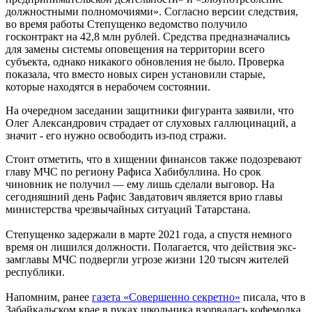
должностными полномочиями». Согласно версии следствия,
во время работы Степущенко ведомство получило
госконтракт на 42,8 млн рублей. Средства предназначались
для замены системы оповещения на территории всего
субъекта, однако никакого обновления не было. Проверка
показала, что вместо новых сирен установили старые,
которые находятся в нерабочем состоянии.
На очередном заседании защитники фигуранта заявили, что
Олег Александрович страдает от слуховых галлюцинаций, а
значит - его нужно освободить из-под стражи.
Стоит отметить, что в хищении финансов также подозревают
главу МЧС по региону Рафиса Хабибуллина. Но срок
чиновник не получил — ему лишь сделали выговор. На
сегодняшний день Рафис Завдатович является врио главы
министерства чрезвычайных ситуаций Татарстана.
Степущенко задержали в марте 2021 года, а спустя немного
время он лишился должности. Полагается, что действия экс-
замглавы МЧС подвергли угрозе жизни 120 тысяч жителей
республики.
Напомним, ранее
газета «Совершенно секретно»
писала, что в
Забайкальском крае в руках школьника взорвалась кофемолка,