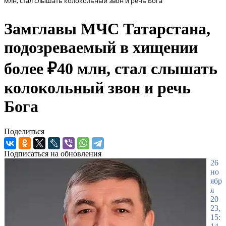
млн, стал слышать колокольный звон и речь Бога
Замглавы МЧС Татарстана,
подозреваемый в хищении
более ₽40 млн, стал слышать
колокольный звон и речь
Бога
Поделиться
Подписаться на обновления
26
но
ябр
я
20
23,
15: