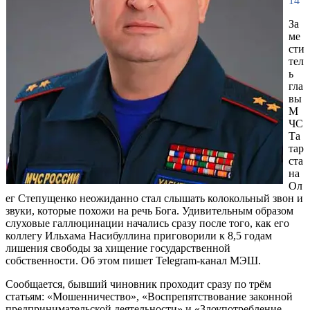
14
За
ме
сти
тел
ь
гла
вы
М
ЧС
Та
тар
ста
на
Ол
ег Степущенко неожиданно стал слышать колокольный звон и
звуки, которые похожи на речь Бога. Удивительным образом
слуховые галлюцинации начались сразу после того, как его
коллегу Ильхама Насибуллина приговорили к 8,5 годам
лишения свободы за хищение государственной
собственности. Об этом пишет Telegram-канал МЭШ.
Сообщается, бывший чиновник проходит сразу по трём
статьям: «Мошенничество», «Воспрепятствование законной
предпринимательской деятельности» и «Злоупотребление