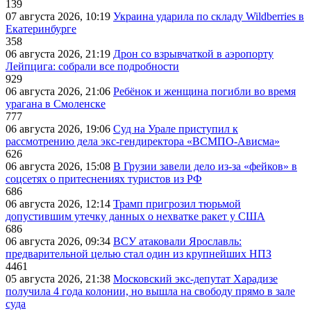
139
07 августа 2026, 10:19
Украина ударила по складу Wildberries в
Екатеринбурге
358
06 августа 2026, 21:19
Дрон со взрывчаткой в аэропорту
Лейпцига: собрали все подробности
929
06 августа 2026, 21:06
Ребёнок и женщина погибли во время
урагана в Смоленске
777
06 августа 2026, 19:06
Суд на Урале приступил к
рассмотрению дела экс-гендиректора «ВСМПО-Ависма»
626
06 августа 2026, 15:08
В Грузии завели дело из-за «фейков» в
соцсетях о притеснениях туристов из РФ
686
06 августа 2026, 12:14
Трамп пригрозил тюрьмой
допустившим утечку данных о нехватке ракет у США
686
06 августа 2026, 09:34
ВСУ атаковали Ярославль:
предварительной целью стал один из крупнейших НПЗ
4461
05 августа 2026, 21:38
Московский экс-депутат Харадизе
получила 4 года колонии, но вышла на свободу прямо в зале
суда