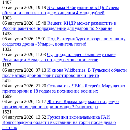
1407
05 августа 2026, 19:19
Экс-зама Набиуллиной в ЦБ Исаева
объявили в розыск по делу хищения 4 млрд рублей
1903
05 августа 2026, 15:48
Reuters: КНДР может разместить в
России ракетное подразделение для ударов по Украине
1438
05 августа 2026, 15:01
Под Екатеринбургом взорвали машину
создателя дрона «Упырь», водитель погиб
1332
05 августа 2026, 11:03
Суд продлил арест бывшему главе
Росавиации Нерадько по делу о мошенничестве
1187
05 августа 2026, 07:13
И снова Wildberries. В Тульской области
после атаки дронов горит сортировочный центр
5412
04 августа 2026, 21:20
Основателя ЧВК «Ястреб» Марущенко
приговорили к 18 годам за похищение военных
1699
04 августа 2026, 15:17
Жителя Крыма задержали по делу о
производстве дронов при помощи 3D‑принтера
1521
04 августа 2026, 13:52
Грузовики экс-начальника ГАИ
Волгоградской области выставили на торги после дела о
взятках