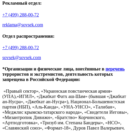
Рекламный отдел:
+7 (499) 288-00-72
reklama@sovsek.com
Отдел распространения:
+7 (499) 288-00-72
sovsek@sovsek.com
*Организации и физические лица, внесённные в
перечень
террористов и экстремистов, деятельность которых
запрещена в Российской Федерации:
«Правый сектор», «Украинская повстанческая армия»
(УПА),«ИГИЛ», «Джабхат Фатх аш-Шам» (бывшая «Джабхат
ан-Нусра», «Джебхат ан-Нусра»), Национал-Большевистская
партия (НБП), «Аль-Каида», «УНА-УНСО», «Талибан»,
«Меджлис крымско-татарского народа», «Свидетели Иеговы»,
«Мизантропик Дивижн», «Братство» Корчинского,
«Артподготовка», «Тризуб им. Степана Бандеры», «НСО»,
«Славянский союз», «Формат-18», Дуров Павел Валерьевич.