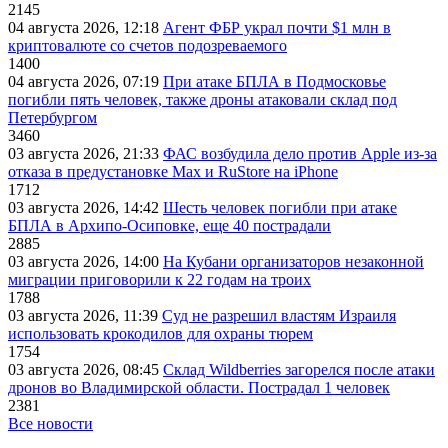
2145
04 августа 2026, 12:18
Агент ФБР украл почти $1 млн в
криптовалюте со счетов подозреваемого
1400
04 августа 2026, 07:19
При атаке БПЛА в Подмосковье
погибли пять человек, также дроны атаковали склад под
Петербургом
3460
03 августа 2026, 21:33
ФАС возбудила дело против Apple из-за
отказа в предустановке Max и RuStore на iPhone
1712
03 августа 2026, 14:42
Шесть человек погибли при атаке
БПЛА в Архипо-Осиповке, еще 40 пострадали
2885
03 августа 2026, 14:00
На Кубани организаторов незаконной
миграции приговорили к 22 годам на троих
1788
03 августа 2026, 11:39
Суд не разрешил властям Израиля
использовать крокодилов для охраны тюрем
1754
03 августа 2026, 08:45
Склад Wildberries загорелся после атаки
дронов во Владимирской области. Пострадал 1 человек
2381
Все новости