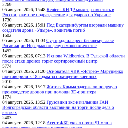
2269
05 августа 2026, 15:48
Reuters: КНДР может разместить в
России ракетное подразделение для ударов по Украине
1730
05 августа 2026, 15:01
Под Екатеринбургом взорвали машину
создателя дрона «Упырь», водитель погиб
1602
05 августа 2026, 11:03
Суд продлил арест бывшему главе
Росавиации Нерадько по делу о мошенничестве
1452
05 августа 2026, 07:13
И снова Wildberries. В Тульской области
после атаки дронов горит сортировочный центр
5774
04 августа 2026, 21:20
Основателя ЧВК «Ястреб» Марущенко
приговорили к 18 годам за похищение военных
2010
04 августа 2026, 15:17
Жителя Крыма задержали по делу о
производстве дронов при помощи 3D‑принтера
1774
04 августа 2026, 13:52
Грузовики экс-начальника ГАИ
Волгоградской области выставили на торги после дела о
взятках
2403
04 августа 2026, 12:18
Агент ФБР украл почти $1 млн в
криптовалюте со счетов подозреваемого