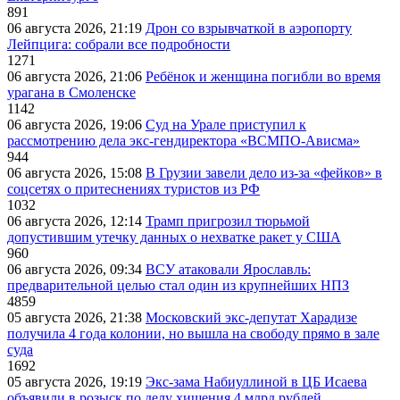
891
06 августа 2026, 21:19
Дрон со взрывчаткой в аэропорту
Лейпцига: собрали все подробности
1271
06 августа 2026, 21:06
Ребёнок и женщина погибли во время
урагана в Смоленске
1142
06 августа 2026, 19:06
Суд на Урале приступил к
рассмотрению дела экс-гендиректора «ВСМПО-Ависма»
944
06 августа 2026, 15:08
В Грузии завели дело из-за «фейков» в
соцсетях о притеснениях туристов из РФ
1032
06 августа 2026, 12:14
Трамп пригрозил тюрьмой
допустившим утечку данных о нехватке ракет у США
960
06 августа 2026, 09:34
ВСУ атаковали Ярославль:
предварительной целью стал один из крупнейших НПЗ
4859
05 августа 2026, 21:38
Московский экс-депутат Харадизе
получила 4 года колонии, но вышла на свободу прямо в зале
суда
1692
05 августа 2026, 19:19
Экс-зама Набиуллиной в ЦБ Исаева
объявили в розыск по делу хищения 4 млрд рублей