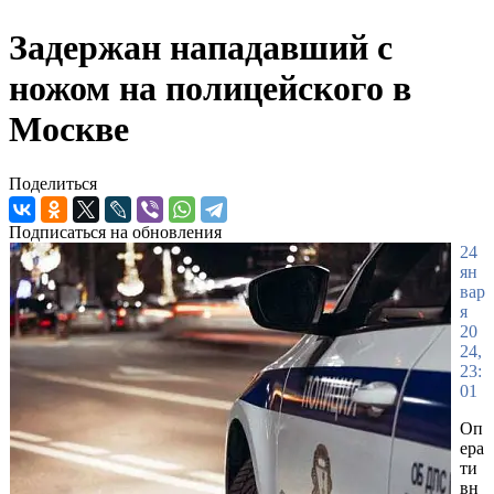
Задержан нападавший с
ножом на полицейского в
Москве
Поделиться
Подписаться на обновления
24
ян
вар
я
20
24,
23:
01
Оп
ера
ти
вн