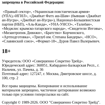
запрещена в Российской Федерации:
«Правый сектор», «Украинская повстанческая армия»
(УПА),«ИГИЛ», «Джабхат Фатх аш-Шам» (бывшая «Джабхат
ан-Нусра», «Джебхат ан-Нусра»), Национал-Большевистская
партия (НБП), «Аль-Каида», «УНА-УНСО», «Талибан»,
«Меджлис крымско-татарского народа», «Свидетели Иеговы»,
«Мизантропик Дивижн», «Братство» Корчинского,
«Артподготовка», «Тризуб им. Степана Бандеры», «НСО»,
«Славянский союз», «Формат-18», Дуров Павел Валерьевич.
18+
Учредитель: ООО «Совершенно Секретно Трейд».
Юридический адрес: 360051, Кабардино-Балкарская Респ., г.
Нальчик, ул. Пачева, д. 36
Почтовый адрес: 127247, г. Москва, Дмитровское шоссе, д.
100, стр. 2
Все права защищены. Копирование и использование
материалов запрещено, частичное цитирование возможно
только при условии гиперссылки на сайт.
Copyright © 1989-2026. ООО "Совершенно Секретно Трейд".