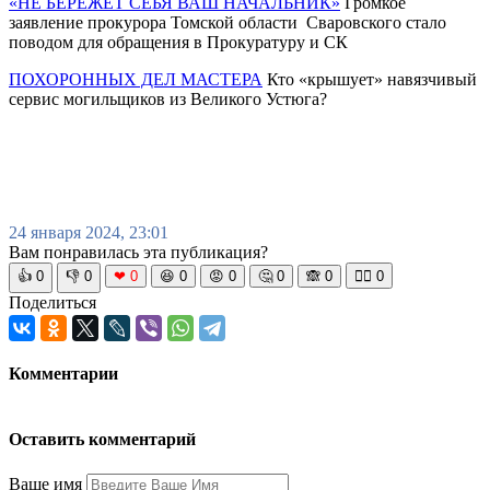
«НЕ БЕРЕЖЁТ СЕБЯ ВАШ НАЧАЛЬНИК»
Громкое
заявление прокурора Томской области Сваровского стало
поводом для обращения в Прокуратуру и СК
ПОХОРОННЫХ ДЕЛ МАСТЕРА
Кто «крышует» навязчивый
сервис могильщиков из Великого Устюга?
24 января 2024, 23:01
Вам понравилась эта публикация?
👍
0
👎
0
❤
0
😆
0
😡
0
🤔
0
🙈
0
🧘‍♀️
0
Поделиться
Комментарии
Оставить комментарий
Ваше имя