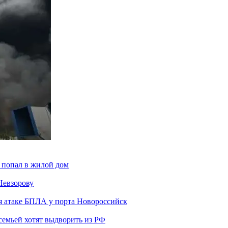
 попал в жилой дом
Невзорову
я атаке БПЛА у порта Новороссийск
семьей хотят выдворить из РФ