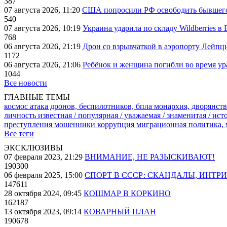
387
07 августа 2026, 11:20
США попросили РФ освободить бывшего 
540
07 августа 2026, 10:19
Украина ударила по складу Wildberries в
768
06 августа 2026, 21:19
Дрон со взрывчаткой в аэропорту Лейпци
1172
06 августа 2026, 21:06
Ребёнок и женщина погибли во время ур
1044
Все новости
ГЛАВНЫЕ ТЕМЫ
космос
атака дронов, беспилотников, бпла
монархия, дворянств
личность известная / популярная / уважаемая / знаменитая / ис
преступления
мошенники
коррупция
миграционная политика,
Все теги
ЭКСКЛЮЗИВЫ
07 февраля 2023, 21:29
ВНИМАНИЕ, НЕ РАЗЫСКИВАЮТ!
190300
06 февраля 2025, 15:00
СПОРТ В СССР: СКАНДАЛЫ, ИНТР
147611
28 октября 2024, 09:45
КОШМАР В КОРКИНО
162187
13 октября 2023, 09:14
КОВАРНЫЙ ПЛАН
190678