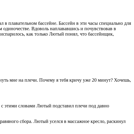
л в плавательном бассейне. Бассейн в эти часы специально для
м одиночестве. Вдоволь наплававшись и почувствовав в
испарилось, как только Лютый понял, что бассейнщик,
кинуть мне на плечи. Почему я тебя кричу уже 20 минут? Хочешь,
, – с этими словами Лютый подставил плечи под давно
авяного сбора. Лютый уселся в массажное кресло, раскинул