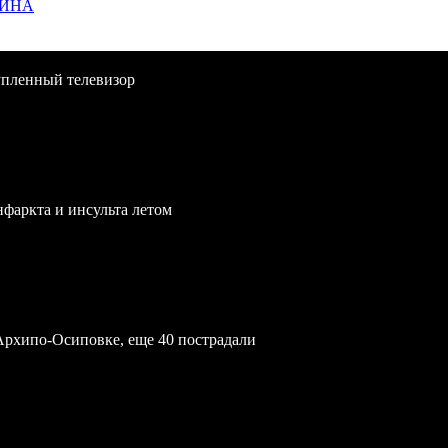
ЩИНА
упленный телевизор
нфаркта и инсульта летом
Архипо-Осиповке, еще 40 пострадали