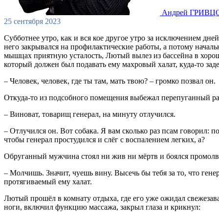
Андрей ГРИВЦ
25 сентября 2023
Субботнее утро, как и вся кое другое утро за исключением дн
него закрывался на профилактические работы, а потому начал
мышцах приятную усталость, Лютый вылез из бассейна в хорош
который должен был подавать ему махровый халат, куда-то заде
– Человек, человек, где ты там, мать твою? – громко позвал он.
Откуда-то из подсобного помещения выбежал перепуганный раб
– Виноват, товарищ генерал, на минуту отлучился.
– Отлучился он. Вот собака. Я вам сколько раз псам говорил: п
чтобы генерал простудился и слёг с воспалением легких, а?
Обруганный мужчина стоял ни жив ни мёртв и боялся промолви
– Молчишь. Значит, чуешь вину. Высечь бы тебя за то, что ген
протягиваемый ему халат.
Лютый прошёл в комнату отдыха, где его уже ожидал свежезав
ноги, включил функцию массажа, закрыл глаза и крикнул: