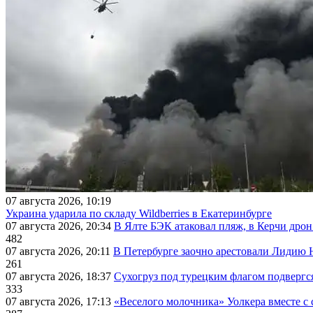
07 августа 2026, 10:19
Украина ударила по складу Wildberries в Екатеринбурге
07 августа 2026, 20:34
В Ялте БЭК атаковал пляж, в Керчи дрон
482
07 августа 2026, 20:11
В Петербурге заочно арестовали Лидию 
261
07 августа 2026, 18:37
Сухогруз под турецким флагом подвергс
333
07 августа 2026, 17:13
«Веселого молочника» Уолкера вместе с 