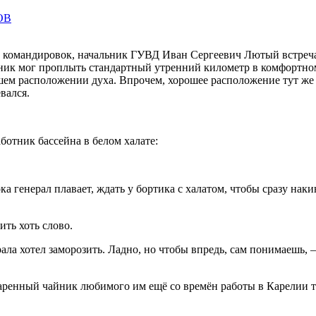
ОВ
ей командировок, начальник ГУВД Иван Сергеевич Лютый встреча
ьник мог проплыть стандартный утренний километр в комфортно
ем расположении духа. Впрочем, хорошее расположение тут же 
вался.
отник бассейна в белом халате:
ока генерал плавает, ждать у бортика с халатом, чтобы сразу на
ть хоть слово.
ерала хотел заморозить. Ладно, но чтобы впредь, сам понимаешь
аренный чайник любимого им ещё со времён работы в Карелии тр