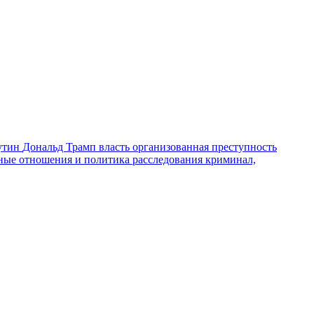
утин
Дональд Трамп
власть
организованная преступность
ные отношения и политика
расследования
криминал,