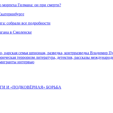
морпеха Гилмана: он при смерти?
 Екатеринбурге
га: собрали все подробности
агана в Смоленске
о, царская семья
шпионаж, разведка, контрразведка
Владимир П
торическая
терроризм
литература, детектив, рассказы
международ
 мигранты
интервью
ИГИ И «ПОДКОВЁРНАЯ» БОРЬБА