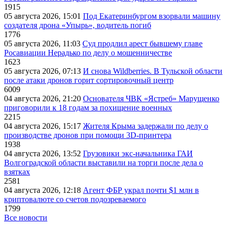
1915
05 августа 2026, 15:01
Под Екатеринбургом взорвали машину
создателя дрона «Упырь», водитель погиб
1776
05 августа 2026, 11:03
Суд продлил арест бывшему главе
Росавиации Нерадько по делу о мошенничестве
1623
05 августа 2026, 07:13
И снова Wildberries. В Тульской области
после атаки дронов горит сортировочный центр
6009
04 августа 2026, 21:20
Основателя ЧВК «Ястреб» Марущенко
приговорили к 18 годам за похищение военных
2215
04 августа 2026, 15:17
Жителя Крыма задержали по делу о
производстве дронов при помощи 3D‑принтера
1938
04 августа 2026, 13:52
Грузовики экс-начальника ГАИ
Волгоградской области выставили на торги после дела о
взятках
2581
04 августа 2026, 12:18
Агент ФБР украл почти $1 млн в
криптовалюте со счетов подозреваемого
1799
Все новости