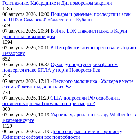
Геленджике, Кабардинке и Дивноморском закрыли
1185
08 августа 2026, 10:00
Пожары и раненые: последствия атак
на НПЗ в Самарской области и на Кубани
659
07 августа 2026, 20:34
В Ялте БЭК атаковал пляж, в Керчи
дрон попал в жилой дом
1394
07 августа 2026, 20:11
В Петербурге заочно арестовали Лидию
Невзорову
652
07 августа 2026, 18:37
Сухогруз под турецким флагом
подвергся атаке БПЛА у порта Новороссийск
753
07 августа 2026, 17:13
«Веселого молочника» Уолкера вместе
с семьей хотят выдворить из РФ
778
07 августа 2026, 11:20
США попросили РФ освободить
бывшего морпеха Гилмана: он при смерти?
868
07 августа 2026, 10:19
Украина ударила по складу Wildberries в
Екатеринбурге
1129
06 августа 2026, 21:19
Дрон со взрывчаткой в аэропорту
Лейпцига: собрали все подробности