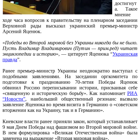
достигнут
а. Такое
мнение
ходе часа вопросов к правительству на пленарном заседании
Верховной рады высказал украинский премьер-министр
Арсений Яценюк.
«
Победы во Второй мировой без Украины никогда бы не было.
Пусть Владимир Владимирович (Путин — прим.ред) читает
энциклопедии и историю
», — цитирует Яценюка “
Украинская
правда
”.
Ранее премьер-министр Украины неоднократно выступал с
подобными заявлениями. На заседании оргкомитета по
подготовке к празднованию 70-летия Победы Яценюк
обвинил Россию переписывании истории, присваивая себе
«священную и историческую борьбу». Как напоминает
РИА
“Новости”
, наибольший общественный резонанс вызвало
заявление Яценюка во время визита в Германию о «советском
вторжении как на Украину, так и в Германию».
Киевские власти ранее приняли закон, который устанавливает
9 мая Днем Победы над фашизмом во Второй мировой войне.
В нем формулировка «Великая Отечественная война» была
заменена на выражение «Вторая мировая война».