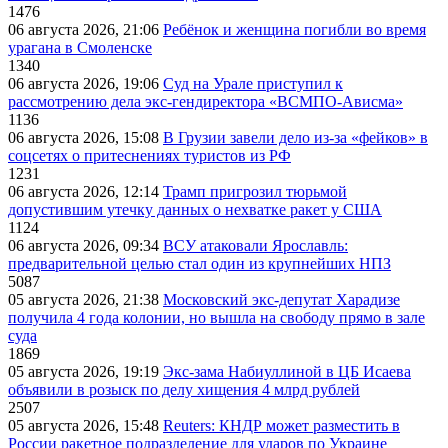
1476
06 августа 2026, 21:06
Ребёнок и женщина погибли во время
урагана в Смоленске
1340
06 августа 2026, 19:06
Суд на Урале приступил к
рассмотрению дела экс-гендиректора «ВСМПО-Ависма»
1136
06 августа 2026, 15:08
В Грузии завели дело из-за «фейков» в
соцсетях о притеснениях туристов из РФ
1231
06 августа 2026, 12:14
Трамп пригрозил тюрьмой
допустившим утечку данных о нехватке ракет у США
1124
06 августа 2026, 09:34
ВСУ атаковали Ярославль:
предварительной целью стал один из крупнейших НПЗ
5087
05 августа 2026, 21:38
Московский экс-депутат Харадизе
получила 4 года колонии, но вышла на свободу прямо в зале
суда
1869
05 августа 2026, 19:19
Экс-зама Набиуллиной в ЦБ Исаева
объявили в розыск по делу хищения 4 млрд рублей
2507
05 августа 2026, 15:48
Reuters: КНДР может разместить в
России ракетное подразделение для ударов по Украине