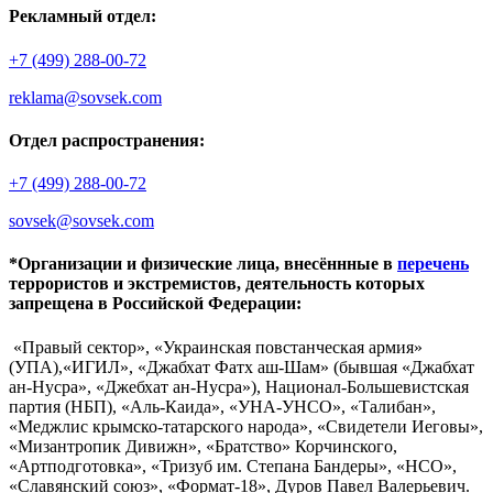
Рекламный отдел:
+7 (499) 288-00-72
reklama@sovsek.com
Отдел распространения:
+7 (499) 288-00-72
sovsek@sovsek.com
*Организации и физические лица, внесённные в
перечень
террористов и экстремистов, деятельность которых
запрещена в Российской Федерации:
«Правый сектор», «Украинская повстанческая армия»
(УПА),«ИГИЛ», «Джабхат Фатх аш-Шам» (бывшая «Джабхат
ан-Нусра», «Джебхат ан-Нусра»), Национал-Большевистская
партия (НБП), «Аль-Каида», «УНА-УНСО», «Талибан»,
«Меджлис крымско-татарского народа», «Свидетели Иеговы»,
«Мизантропик Дивижн», «Братство» Корчинского,
«Артподготовка», «Тризуб им. Степана Бандеры», «НСО»,
«Славянский союз», «Формат-18», Дуров Павел Валерьевич.